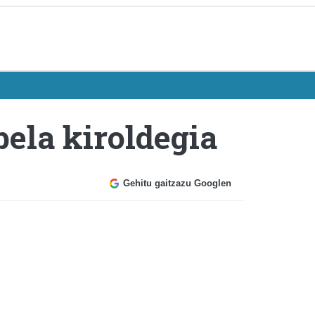
bela kiroldegia
Gehitu gaitzazu Googlen