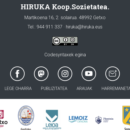
HIRUKA Koop.Sozietatea.
Martikoena 16, 2. solairua. 48992 Getxo
Tel.: 944 911 337 · hiruka@hiruka.eus
Codesyntaxek egina
LEGE OHARRA
PUBLIZITATEA
ARAUAK
HARREMANET