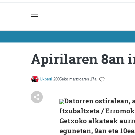
Apirilaren 8an 
Ukberri
2005eko martxoaren 17a
Datorren ostiralean, 
Itzubaltzeta / Erromok
Getxoko alkateak aurr
egunetan, 9an eta 10ean