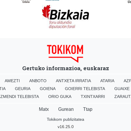
Gertuko informazioa, euskaraz
AMEZTI
ANBOTO
ANTXETA IRRATIA
ATARIA
AZP
TIA
GEURIA
GOIENA
GOIERRI TELEBISTA
GUAIXE
IZMENDI TELEBISTA
ORIO GUKA
TXINTXARRI
ZARAUT
Matx
Gurean
Ttap
Tokikom publizitatea
v16.25.0