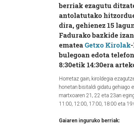
berriak ezagutu ditzate
antolatutako hitzordue
dira, gehienez 15 lagun
Fadurako bazkide izan 
ematea
Getxo Kirolak
bulegoan edota telefon
8:30etik 14:30era artek
Horretaz gain, kiroldegia ezagutz
honetan bisitaldi gidatu gehiago 
martxoaren 21, 22 eta 23an eging
11:00, 12:00, 17:00, 18:00 eta 19:
Gaiaren inguruko berriak: