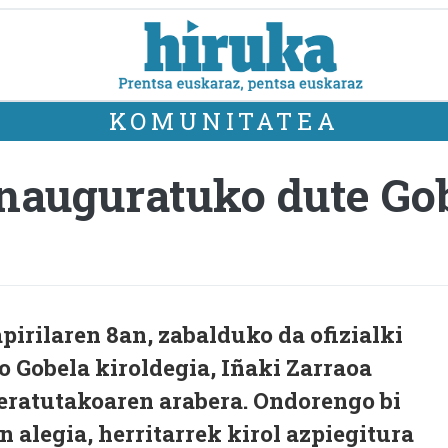
KOMUNITATEA
inauguratuko dute Go
apirilaren 8an, zabalduko da ofizialki
o Gobela kiroldegia, Iñaki Zarraoa
eratutakoaren arabera. Ondorengo bi
 alegia, herritarrek kirol azpiegitura