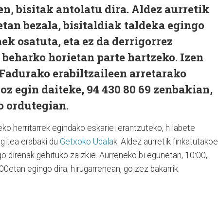
n, bisitak antolatu dira. Aldez aurretik
tan bezala, bisitaldiak taldeka egingo
ek osatuta, eta ez da derrigorrez
beharko horietan parte hartzeko. Izen
-Fadurako erabiltzaileen arretarako
oz egin daiteke, 94 430 80 69 zenbakian,
o ordutegian.
eko herritarrek egindako eskariei erantzuteko, hilabete
egitea erabaki du
Getxoko Udala
k. Aldez aurretik finkatutakoe
o direnak gehituko zaizkie. Aurreneko bi egunetan, 10:00,
00etan egingo dira; hirugarrenean, goizez bakarrik.