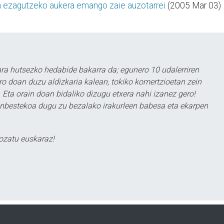
ia ezagutzeko aukera emango zaie auzotarrei
(2005 Mar 03)
a hutsezko hedabide bakarra da; egunero 10 udalerriren
ero doan duzu aldizkaria kalean, tokiko komertzioetan zein
 Eta orain doan bidaliko dizugu etxera nahi izanez gero!
ezinbestekoa dugu zu bezalako irakurleen babesa eta ekarpen
ozatu euskaraz!