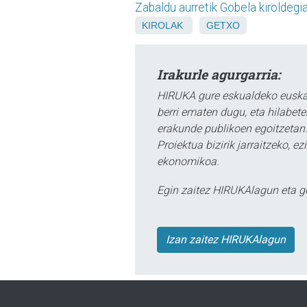
Zabaldu aurretik Gobela kiroldeg
KIROLAK
GETXO
Irakurle agurgarria:
HIRUKA gure eskualdeko euskar
berri ematen dugu, eta hilabet
erakunde publikoen egoitzetan.
Proiektua bizirik jarraitzeko, 
ekonomikoa.
Egin zaitez HIRUKAlagun eta g
Izan zaitez HIRUKAlagun