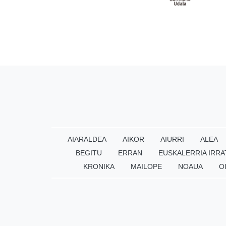
AIARALDEA
AIKOR
AIURRI
ALEA
BEGITU
ERRAN
EUSKALERRIA IRRA
KRONIKA
MAILOPE
NOAUA
O