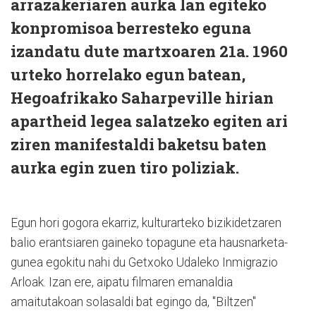
arrazakeriaren aurka lan egiteko
konpromisoa berresteko eguna
izandatu dute martxoaren 21a. 1960
urteko horrelako egun batean,
Hegoafrikako Saharpeville hirian
apartheid legea salatzeko egiten ari
ziren manifestaldi baketsu baten
aurka egin zuen tiro poliziak.
Egun hori gogora ekarriz, kulturarteko bizikidetzaren
balio erantsiaren gaineko topagune eta hausnarketa-
gunea egokitu nahi du Getxoko Udaleko Inmigrazio
Arloak. Izan ere, aipatu filmaren emanaldia
amaitutakoan solasaldi bat egingo da, "Biltzen"