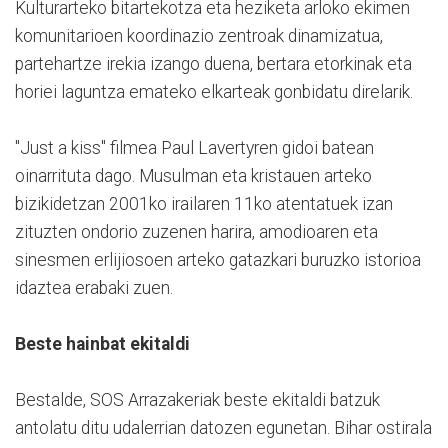
Kulturarteko bitartekotza eta heziketa arloko ekimen
komunitarioen koordinazio zentroak dinamizatua,
partehartze irekia izango duena, bertara etorkinak eta
horiei laguntza emateko elkarteak gonbidatu direlarik.
"Just a kiss" filmea Paul Lavertyren gidoi batean
oinarrituta dago. Musulman eta kristauen arteko
bizikidetzan 2001ko irailaren 11ko atentatuek izan
zituzten ondorio zuzenen harira, amodioaren eta
sinesmen erlijiosoen arteko gatazkari buruzko istorioa
idaztea erabaki zuen.
Beste hainbat ekitaldi
Bestalde, SOS Arrazakeriak beste ekitaldi batzuk
antolatu ditu udalerrian datozen egunetan. Bihar ostirala