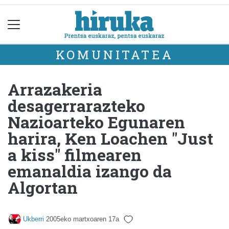
KOMUNITATEA
Arrazakeria
desagerrarazteko
Nazioarteko Egunaren
harira, Ken Loachen "Just
a kiss" filmearen
emanaldia izango da
Algortan
Ukberri
2005eko martxoaren 17a