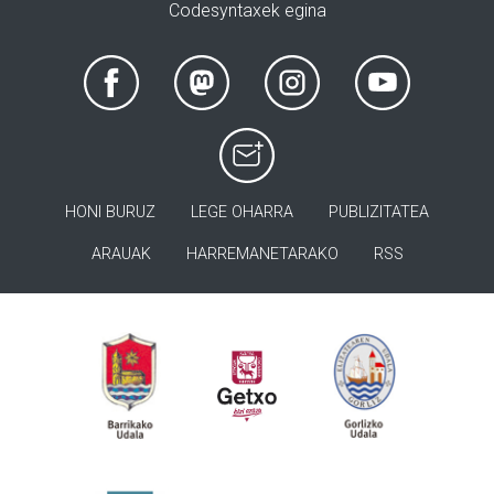
Codesyntaxek egina
HONI BURUZ
LEGE OHARRA
PUBLIZITATEA
ARAUAK
HARREMANETARAKO
RSS