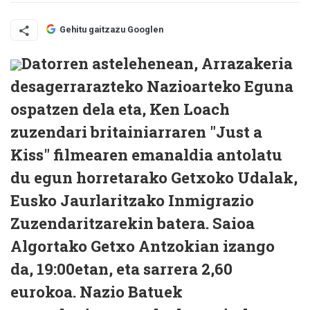
Gehitu gaitzazu Googlen
Datorren astelehenean, Arrazakeria
desagerrarazteko Nazioarteko Eguna
ospatzen dela eta, Ken Loach
zuzendari britainiarraren "Just a
Kiss" filmearen emanaldia antolatu
du egun horretarako Getxoko Udalak,
Eusko Jaurlaritzako Inmigrazio
Zuzendaritzarekin batera. Saioa
Algortako Getxo Antzokian izango
da, 19:00etan, eta sarrera 2,60
eurokoa. Nazio Batuek