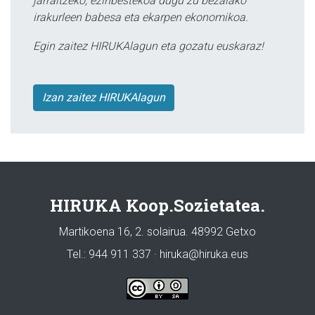
jarraitzeko, ezinbestekoa dugu zu bezalako
irakurleen babesa eta ekarpen ekonomikoa.
Egin zaitez HIRUKAlagun eta gozatu euskaraz!
Izan zaitez HIRUKAlagun
HIRUKA Koop.Sozietatea.
Martikoena 16, 2. solairua. 48992 Getxo
Tel.: 944 911 337 · hiruka@hiruka.eus