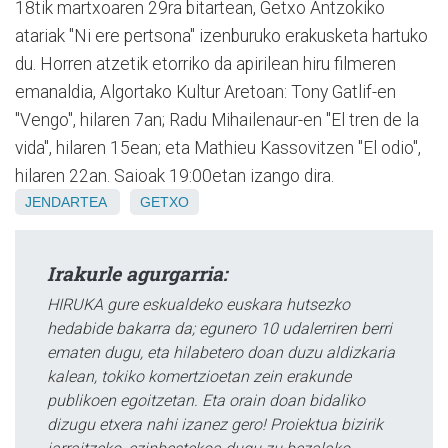
18tik martxoaren 29ra bitartean, Getxo Antzokiko
atariak "Ni ere pertsona" izenburuko erakusketa hartuko
du. Horren atzetik etorriko da apirilean hiru filmeren
emanaldia, Algortako Kultur Aretoan: Tony Gatlif-en
"Vengo", hilaren 7an; Radu Mihailenaur-en "El tren de la
vida", hilaren 15ean; eta Mathieu Kassovitzen "El odio",
hilaren 22an. Saioak 19:00etan izango dira.
JENDARTEA
GETXO
Irakurle agurgarria:
HIRUKA gure eskualdeko euskara hutsezko
hedabide bakarra da; egunero 10 udalerriren berri
ematen dugu, eta hilabetero doan duzu aldizkaria
kalean, tokiko komertzioetan zein erakunde
publikoen egoitzetan. Eta orain doan bidaliko
dizugu etxera nahi izanez gero! Proiektua bizirik