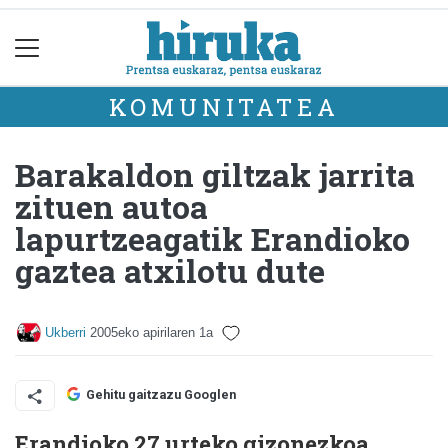
KOMUNITATEA
Barakaldon giltzak jarrita
zituen autoa
lapurtzeagatik Erandioko
gaztea atxilotu dute
Ukberri
2005eko apirilaren 1a
Gehitu gaitzazu Googlen
Erandioko 27 urteko gizonezkoa