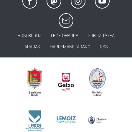
HONI BURUZ
LEGE OHARRA
PUBLIZITATEA
ARAUAK
HARREMANETARAKO
RSS