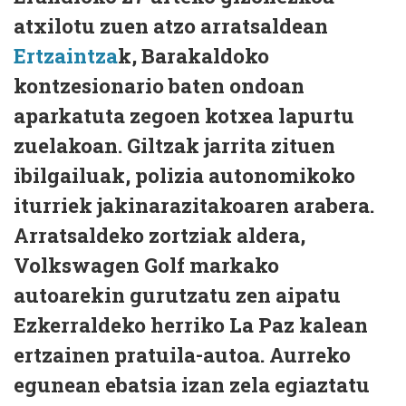
atxilotu zuen atzo arratsaldean
Ertzaintza
k, Barakaldoko
kontzesionario baten ondoan
aparkatuta zegoen kotxea lapurtu
zuelakoan. Giltzak jarrita zituen
ibilgailuak, polizia autonomikoko
iturriek jakinarazitakoaren arabera.
Arratsaldeko zortziak aldera,
Volkswagen Golf markako
autoarekin gurutzatu zen aipatu
Ezkerraldeko herriko La Paz kalean
ertzainen pratuila-autoa. Aurreko
egunean ebatsia izan zela egiaztatu