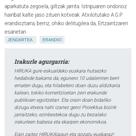
aparkatuta zegoela, giltzak jarrita. Istripuaren ondorioz
hainbat kalte jaso zituen kotxeak. Atxilotutako A.G.P.
erandioztarra, berriz, ohiko delitugilea da, Ertzaintzaren
esanetan.
JENDARTEA
ERANDIO
Irakurle agurgarria:
HIRUKA gure eskualdeko euskara hutsezko
hedabide bakarra da; egunero 10 udalerriren berri
ematen dugu, eta hilabetero doan duzu aldizkaria
kalean, tokiko komertzioetan zein erakunde
publikoen egoitzetan. Eta orain doan bidaliko
dizugu etxera nahi izanez gero! Proiektua bizirik
jarraitzeko, ezinbestekoa dugu zu bezalako
irakurleen babesa eta ekarpen ekonomikoa.
Egin zaitez HIRUKAlagun eta gozatu euskaraz!