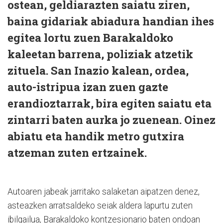
ostean, geldiarazten saiatu ziren,
baina gidariak abiadura handian ihes
egitea lortu zuen Barakaldoko
kaleetan barrena, poliziak atzetik
zituela. San Inazio kalean, ordea,
auto-istripua izan zuen gazte
erandioztarrak, bira egiten saiatu eta
zintarri baten aurka jo zuenean. Oinez
abiatu eta handik metro gutxira
atzeman zuten ertzainek.
Autoaren jabeak jarritako salaketan aipatzen denez,
asteazken arratsaldeko seiak aldera lapurtu zuten
ibilgailua, Barakaldoko kontzesionario baten ondoan