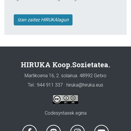
Izan zaitez HIRUKAlagun
HIRUKA Koop.Sozietatea.
Martikoena 16, 2. solairua. 48992 Getxo
Tel.: 944 911 337 · hiruka@hiruka.eus
Codesyntaxek egina