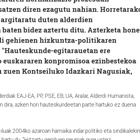
atzen diren ezagutu nahian. Horretarak
 argitaratu duten alderdien
baten bidez aztertu ditu. Azterketa hon
di gehienen hizkuntza-politikaren
. "Hauteskunde-egitarauetan ere
o euskararen konpromisoa ezinbestekoa
du zuen Kontseiluko Idazkari Nagusiak,
erdiak EAJ-EA, PP, PSE, EB, UA, Aralar, Alderdi Humanista,
 dira, azken hori hauteskundeetan parte hartuko ez duena
eiluak 2004ko azaroan hamaika indar politiko eta sindikalekin
 hartu du. "Hitzartu genituen neurriak gure ustez