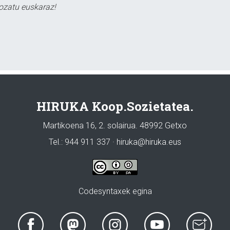
ozatu euskaraz!
HIRUKA Koop.Sozietatea.
Martikoena 16, 2. solairua. 48992 Getxo
Tel.: 944 911 337 · hiruka@hiruka.eus
Codesyntaxek egina