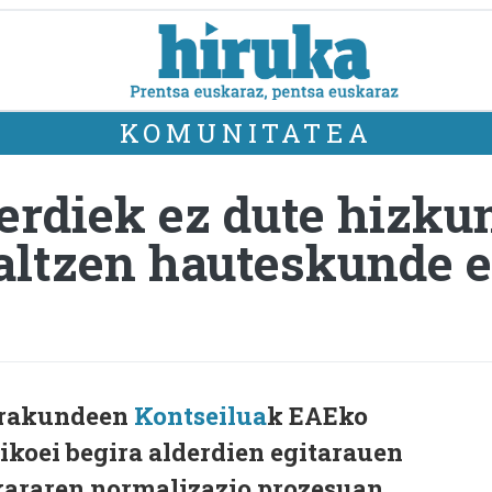
KOMUNITATEA
erdiek ez dute hizku
altzen hauteskunde e
Erakundeen
Kontseilua
k EAEko
oei begira alderdien egitarauen
skararen normalizazio prozesuan