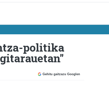
ntza-politika
gitarauetan"
Gehitu gaitzazu Googlen