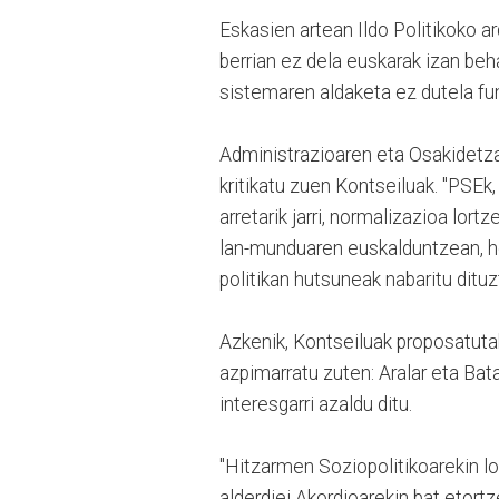
Eskasien artean Ildo Politikoko ar
berrian ez dela euskarak izan be
sistemaren aldaketa ez dutela fu
Administrazioaren eta Osakidetza
kritikatu zuen Kontseiluak. "PSEk
arretarik jarri, normalizazioa lor
lan-munduaren euskalduntzean, h
politikan hutsuneak nabaritu dituz
Azkenik, Kontseiluak proposatutak
azpimarratu zuten: Aralar eta Ba
interesgarri azaldu ditu.
"Hitzarmen Soziopolitikoarekin lo
alderdiei Akordioarekin bat etor