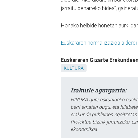
jarraitu beharreko bidea", gainera
Honako helbide honetan aurki dai
Euskararen normalizazioa alderdi
Euskararen Gizarte Erakundeen
KULTURA
Irakurle agurgarria:
HIRUKA gure eskualdeko euskar
berri ematen dugu, eta hilabet
erakunde publikoen egoitzetan.
Proiektua bizirik jarraitzeko, 
ekonomikoa.