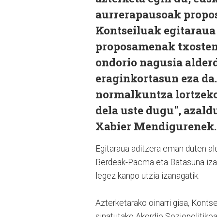
aurrerapausoak propos
Kontseiluak egitaraua
proposamenak txosten 
ondorio nagusia alder
eraginkortasun eza da
normalkuntza lortzek
dela uste dugu", azal
Xabier Mendigurenek.
Egitaraua aditzera eman duten ald
Berdeak-Pacma eta Batasuna izan
legez kanpo utzia izanagatik.
Azterketarako oinarri gisa, Konts
sinatutako Akordio Soziopolitikoa