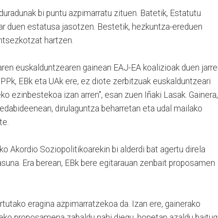
duradunak bi puntu azpimarratu zituen. Batetik, Estatutu
har duen estatusa jasotzen. Bestetik, hezkuntza-ereduen
ntsezkotzat hartzen.
ren euskalduntzearen gainean EAJ-EA koalizioak duen jarre
, PPk, EBk eta UAk ere, ez diote zerbitzuak euskalduntzeari
tzeko ezinbestekoa izan arren", esan zuen Iñaki Lasak. Gainera,
edabideenean, dirulaguntza beharretan eta udal mailako
te.
o Akordio Soziopolitikoarekin bi alderdi bat agertu direla
tasuna. Era berean, EBk bere egitarauan zenbait proposamen
rtutako eragina azpimarratzekoa da. Izan ere, gainerako
tzeko proposamena zabaldu nahi diegu, honetan azaldu baitu