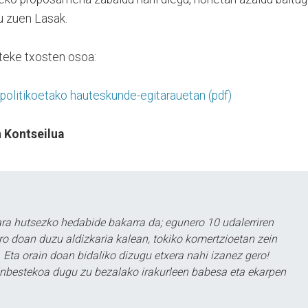
tu zuen Lasak.
teke txosten osoa:
 politikoetako hauteskunde-egitarauetan (pdf)
 Kontseilua
a hutsezko hedabide bakarra da; egunero 10 udalerriren
ero doan duzu aldizkaria kalean, tokiko komertzioetan zein
 Eta orain doan bidaliko dizugu etxera nahi izanez gero!
ezinbestekoa dugu zu bezalako irakurleen babesa eta ekarpen