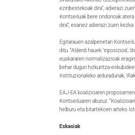
ezinbestekoak dira", adierazi zu
Kontseiluak bere ondorioak atera
dira", esanez adierazi zuen kezk
Egitarauen azalpenetan Kontseil
ditu. "Alderdi hauek 'inposizioa', '
euskararen normalizazioak eragin
behar dugun hizkuntza-eskubideen 
Instituzionaleko arduradunak, Iñak
EAJ-EA koalizioaren proposamene
Kontseiluaren aburuz. "Koalizioa
helburu eta bitartekoen arteko lot
Eskasiak