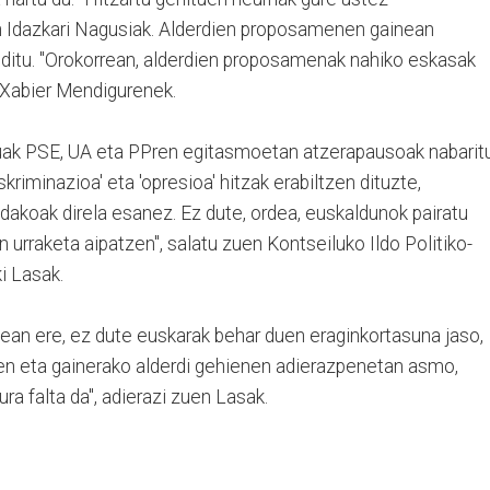
en Idazkari Nagusiak. Alderdien proposamenen gainean
 ditu. "Orokorrean, alderdien proposamenak nahiko eskasak
a Xabier Mendigurenek.
uak PSE, UA eta PPren egitasmoetan atzerapausoak nabarit
diskriminazioa' eta 'opresioa' hitzak erabiltzen dituzte,
dakoak direla esanez. Ez dute, ordea, euskaldunok pairatu
urraketa aipatzen", salatu zuen Kontseiluko Ildo Politiko-
i Lasak.
an ere, ez dute euskarak behar duen eraginkortasuna jaso,
ren eta gainerako alderdi gehienen adierazpenetan asmo,
ura falta da", adierazi zuen Lasak.