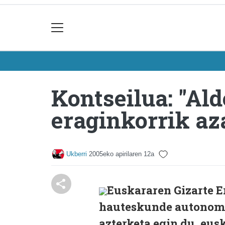
Kontseilua: "Ald
eraginkorrik az
Ukberri
2005eko apirilaren 12a
Euskararen Gizarte 
hauteskunde autonomik
azterketa egin du, eu