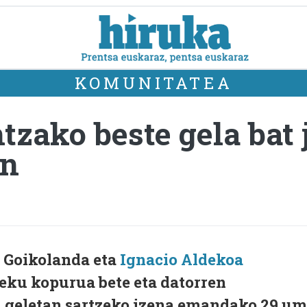
KOMUNITATEA
zako beste gela bat 
an
a Goikolanda eta
Ignacio Aldekoa
eku kopurua bete eta datorren
n geletan sartzeko izena emandako 29 u