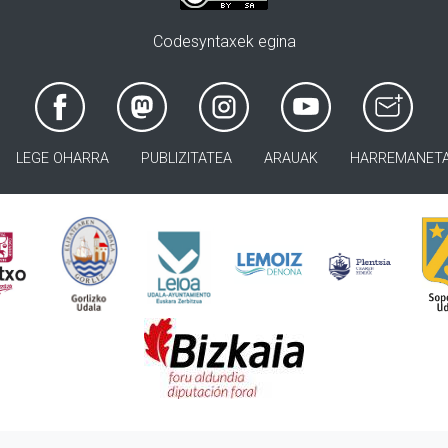
Codesyntaxek egina
LEGE OHARRA
PUBLIZITATEA
ARAUAK
HARREMANET