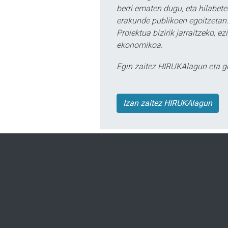
berri ematen dugu, eta hilabet
erakunde publikoen egoitzetan.
Proiektua bizirik jarraitzeko, 
ekonomikoa.
Egin zaitez HIRUKAlagun eta g
Izan zaitez HIRUKAlagun