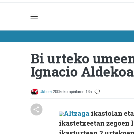
Bi urteko umeent
Ignacio Aldeko
Ukberri
2005eko apirilaren 13a
Altzaga
ikastolan et
ikastetxeetan zegoen l
ikasturtean 2 urtekoe