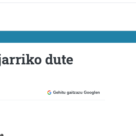
jarriko dute
Gehitu gaitzazu Googlen
me