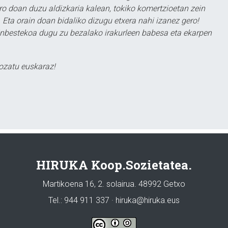
ero doan duzu aldizkaria kalean, tokiko komertzioetan zein
 Eta orain doan bidaliko dizugu etxera nahi izanez gero!
ezinbestekoa dugu zu bezalako irakurleen babesa eta ekarpen
ozatu euskaraz!
HIRUKA Koop.Sozietatea.
Martikoena 16, 2. solairua. 48992 Getxo
Tel.: 944 911 337 · hiruka@hiruka.eus