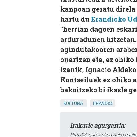
kanpoan geratu direla 
hartu du
Erandioko Ud
"herrian dagoen eskari
arduradunen hitzetan.
agindutakoaren arabera
onartzen eta, ez ohiko 
izanik, Ignacio Aldeko
Kontseiluek ez ohiko a
bakoitzeko bi ikasle g
KULTURA
ERANDIO
Irakurle agurgarria:
HIRUKA gure eskualdeko euskar