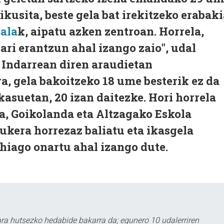
ikusita, beste gela bat irekitzeko erabak
ala
k, aipatu azken zentroan. Horrela,
ari erantzun ahal izango zaio", udal
 Indarrean diren araudietan
, gela bakoitzeko 18 ume besterik ez da
kasuetan, 20 izan daitezke. Hori horrela
a, Goikolanda eta Altzagako Eskola
ukera horrezaz baliatu eta ikasgela
ehiago onartu ahal izango dute.
a hutsezko hedabide bakarra da; egunero 10 udalerriren