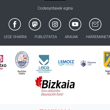
Codesyntaxek egina
LEGE OHARRA
PUBLIZITATEA
ARAUAK
HARREMANET