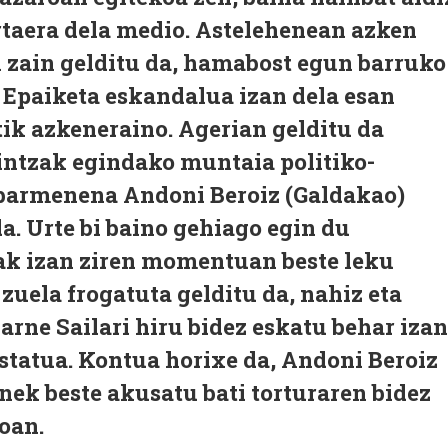
rtaera dela medio. Astelehenean azken
n zain gelditu da, hamabost egun barruko
 Epaiketa eskandalua izan dela esan
ik azkeneraino. Agerian gelditu da
aintzak egindako muntaia politiko-
Nabarmenena Andoni Beroiz (Galdakao)
a. Urte bi baino gehiago egin du
rak izan ziren momentuan beste leku
 zuela frogatuta gelditu da, nahiz eta
arne Sailari hiru bidez eskatu behar izan
estatua. Kontua horixe da, Andoni Beroiz
nek beste akusatu bati torturaren bidez
oan.