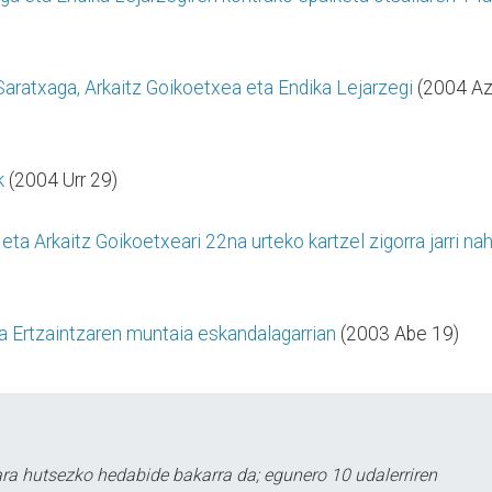
Saratxaga, Arkaitz Goikoetxea eta Endika Lejarzegi
(2004 A
k
(2004 Urr 29)
ta Arkaitz Goikoetxeari 22na urteko kartzel zigorra jarri nah
a Ertzaintzaren muntaia eskandalagarrian
(2003 Abe 19)
a hutsezko hedabide bakarra da; egunero 10 udalerriren