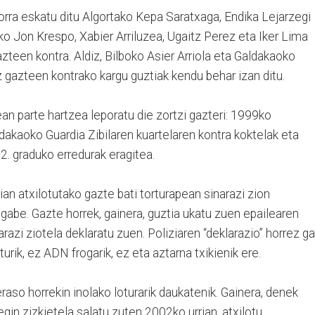
orra eskatu ditu Algortako Kepa Saratxaga, Endika Lejarzegi
o Jon Krespo, Xabier Arriluzea, Ugaitz Perez eta Iker Lima
zteen kontra. Aldiz, Bilboko Asier Arriola eta Galdakaoko
 gazteen kontrako kargu guztiak kendu behar izan ditu.
ean parte hartzea leporatu die zortzi gazteri: 1999ko
kaoko Guardia Zibilaren kuartelaren kontra koktelak eta
i 2. graduko erredurak eragitea.
an atxilotutako gazte bati torturapean sinarazi zion
k gabe. Gazte horrek, gainera, guztia ukatu zuen epailearen
arazi ziotela deklaratu zuen. Poliziaren “deklarazio” horrez ga
rik, ez ADN frogarik, ez eta aztarna txikienik ere.
raso horrekin inolako loturarik daukatenik. Gainera, denek
egin zizkietela salatu zuten 2002ko urrian, atxilotu