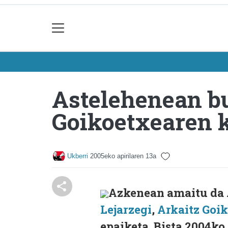
Astelehenean bu
Goikoetxearen 
Ukberri
2005eko apirilaren 13a
Azkenean amaitu da
Lejarzegi
,
Arkaitz Goi
epaiketa. Bista 2004ko