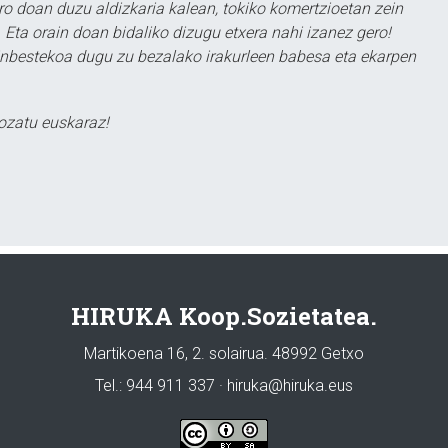
ero doan duzu aldizkaria kalean, tokiko komertzioetan zein
 Eta orain doan bidaliko dizugu etxera nahi izanez gero!
ezinbestekoa dugu zu bezalako irakurleen babesa eta ekarpen
ozatu euskaraz!
HIRUKA Koop.Sozietatea.
Martikoena 16, 2. solairua. 48992 Getxo
Tel.: 944 911 337 · hiruka@hiruka.eus