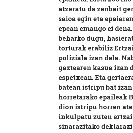
atzeratu da zenbait ge
saioa egin eta epaiare
epean emango ei dena.
beharko dugu, hasierat
torturak erabiliz Ertz
poliziala izan dela. 
gaztearen kasua izan d
espetxean. Eta gertae
batean istripu bat izan
horretarako epaileak B
dion istripu horren at
inkulpatu zuten ertzai
sinarazitako deklarazi