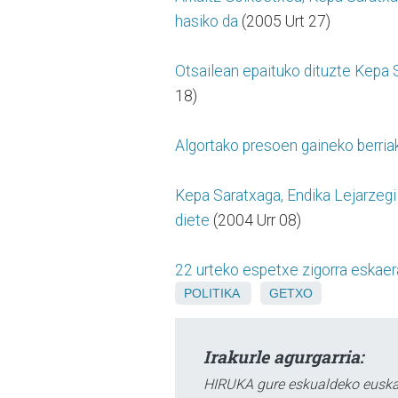
hasiko da
(2005 Urt 27)
Otsailean epaituko dituzte Kepa 
18)
Algortako presoen gaineko berria
Kepa Saratxaga, Endika Lejarzegi e
diete
(2004 Urr 08)
22 urteko espetxe zigorra eskaer
POLITIKA
GETXO
Irakurle agurgarria:
HIRUKA gure eskualdeko euskar