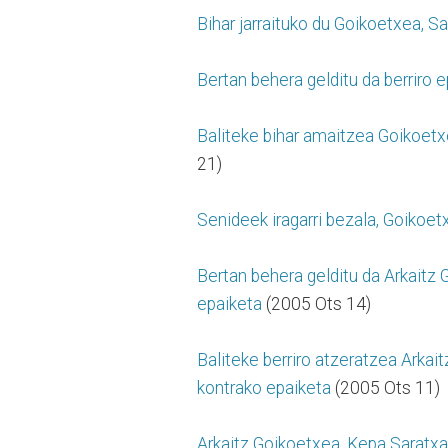
Bihar jarraituko du Goikoetxea, S
Bertan behera gelditu da berriro 
Baliteke bihar amaitzea Goikoetx
21)
Senideek iragarri bezala, Goikoet
Bertan behera gelditu da Arkaitz
epaiketa
(2005 Ots 14)
Baliteke berriro atzeratzea Arkai
kontrako epaiketa
(2005 Ots 11)
Arkaitz Goikoetxea, Kepa Saratxa