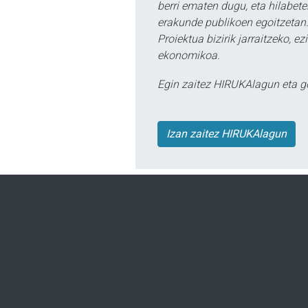
berri ematen dugu, eta hilabet
erakunde publikoen egoitzetan.
Proiektua bizirik jarraitzeko, 
ekonomikoa.
Egin zaitez HIRUKAlagun eta g
Izan zaitez HIRUKAlagun