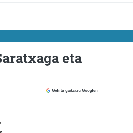
Saratxaga eta
Gehitu gaitzazu Googlen
o
z