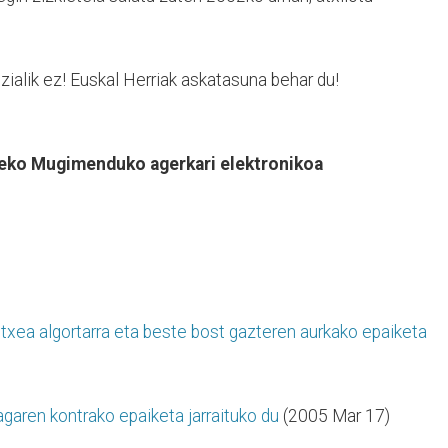
lizialik ez! Euskal Herriak askatasuna behar du!
deko Mugimenduko agerkari elektronikoa
etxea algortarra eta beste bost gazteren aurkako epaiketa
garen kontrako epaiketa jarraituko du
(2005 Mar 17)