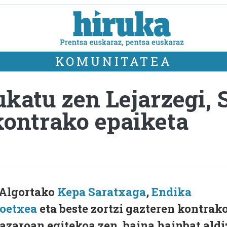
KOMUNITATEA
katu zen Lejarzegi, 
kontrako epaiketa
 Algortako
Kepa Saratxaga
,
Endika
koetxea
eta beste zortzi gazteren kontrak
 azaroan egitekoa zen, baina hainbat aldi