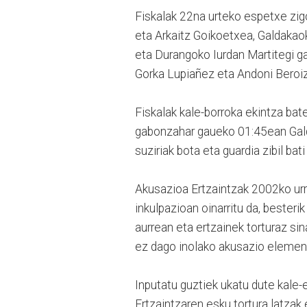
Fiskalak 22na urteko espetxe zig
eta Arkaitz Goikoetxea, Galdakaok
eta Durangoko Iurdan Martitegi ga
Gorka Lupiañez eta Andoni Beroiz
Fiskalak kale-borroka ekintza bat
gabonzahar gaueko 01:45ean Galda
suziriak bota eta guardia zibil bat
Akusazioa Ertzaintzak 2002ko urri
inkulpazioan oinarritu da, besteri
aurrean eta ertzainek torturaz sin
ez dago inolako akusazio elementu
Inputatu guztiek ukatu dute kale-e
Ertzaintzaren esku tortura latzak 