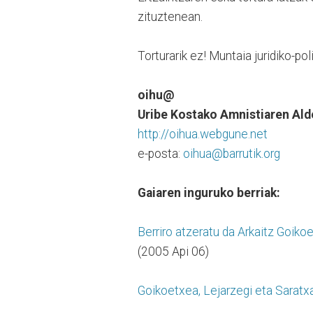
zituztenean.
Torturarik ez! Muntaia juridiko-po
oihu@
Uribe Kostako Amnistiaren Al
http://oihua.webgune.net
e-posta:
oihua@barrutik.org
Gaiaren inguruko berriak:
Berriro atzeratu da Arkaitz Goiko
(2005 Api 06)
Goikoetxea, Lejarzegi eta Saratxa