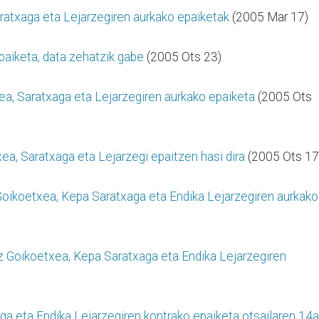
aratxaga eta Lejarzegiren aurkako epaiketak
(2005 Mar 17)
epaiketa, data zehatzik gabe
(2005 Ots 23)
ea, Saratxaga eta Lejarzegiren aurkako epaiketa
(2005 Ots
xea, Saratxaga eta Lejarzegi epaitzen hasi dira
(2005 Ots 17
 Goikoetxea, Kepa Saratxaga eta Endika Lejarzegiren aurkako
tz Goikoetxea, Kepa Saratxaga eta Endika Lejarzegiren
ga eta Endika Lejarzegiren kontrako epaiketa otsailaren 14