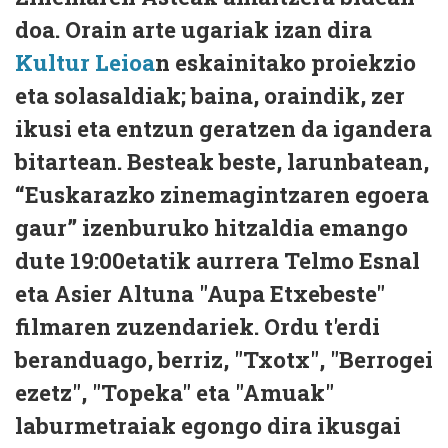
doa. Orain arte ugariak izan dira
Kultur Leioa
n eskainitako proiekzio
eta solasaldiak; baina, oraindik, zer
ikusi eta entzun geratzen da igandera
bitartean. Besteak beste, larunbatean,
“Euskarazko zinemagintzaren egoera
gaur” izenburuko hitzaldia emango
dute 19:00etatik aurrera Telmo Esnal
eta Asier Altuna "Aupa Etxebeste"
filmaren zuzendariek. Ordu t'erdi
beranduago, berriz, "Txotx", "Berrogei
ezetz", "Topeka" eta "Amuak"
laburmetraiak egongo dira ikusgai