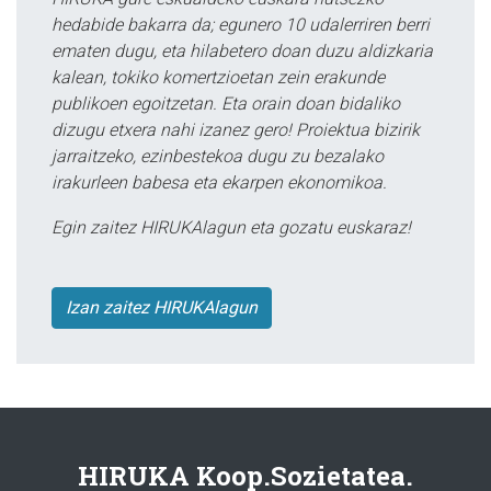
hedabide bakarra da; egunero 10 udalerriren berri
ematen dugu, eta hilabetero doan duzu aldizkaria
kalean, tokiko komertzioetan zein erakunde
publikoen egoitzetan. Eta orain doan bidaliko
dizugu etxera nahi izanez gero! Proiektua bizirik
jarraitzeko, ezinbestekoa dugu zu bezalako
irakurleen babesa eta ekarpen ekonomikoa.
Egin zaitez HIRUKAlagun eta gozatu euskaraz!
Izan zaitez HIRUKAlagun
HIRUKA Koop.Sozietatea.