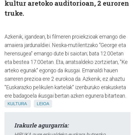
kultur aretoko auditorioan, 2 euroren
truke.
Azkenik, igandean, bi filmeren proiekzioak emango die
amaiera jardunaldiei. Neska-mutilentzako "George eta
herensugea" emango dute bi saiotan; bata 12:00etan
eta bestea 17:00etan. Eta, arratsaldeko zortzietan, "Ke
arteko egunak" egongo da ikusgai. Emanaldi hauen
sarreren prezioa ere 2 eurokoa da. Azkenik, ez ahaztu
"Euskarazko pelikulen kartelak" izenburuko erakusketa
ere badagoela ikusgai bertan azken egunera bitartean.
KULTURA
LEIOA
Irakurle agurgarria:
HIRUKA gure eskualdeko euskara hutsezko