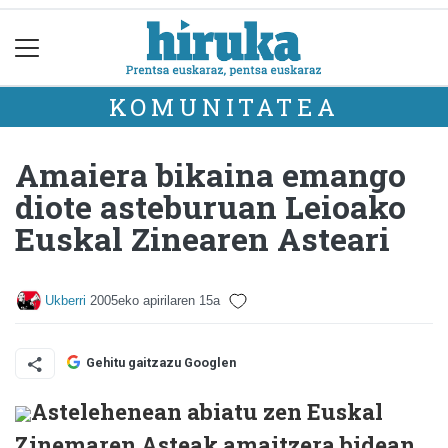
KOMUNITATEA
Amaiera bikaina emango
diote asteburuan Leioako
Euskal Zinearen Asteari
Ukberri
2005eko apirilaren 15a
Gehitu gaitzazu Googlen
Astelehenean abiatu zen Euskal
Zinemaren Asteak amaitzera bidean