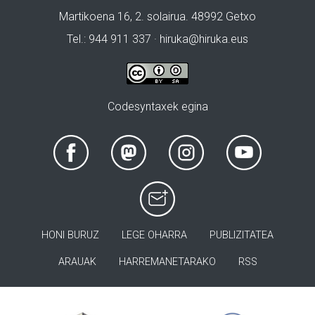
Martikoena 16, 2. solairua. 48992 Getxo
Tel.: 944 911 337 · hiruka@hiruka.eus
Codesyntaxek egina
HONI BURUZ
LEGE OHARRA
PUBLIZITATEA
ARAUAK
HARREMANETARAKO
RSS