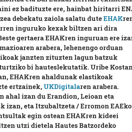
ni ez badituzte ere, hainbat hiritarri E
ea debekatu zaiola salatu dute
EHAK
re
rren inguruko kexak biltzen ari dira
este gertaera EHAKren inguruan ere iza
rmazioaren arabera, lehenengo orduan
tikoak janzten zituzten lagun batzuk
urtziko bi hauteslekutatik. Uribe Kosta
rtan, EHAKren ahaldunak elastikoak
zte ertzainek,
UKDigitala
ren arabera.
n ahal izan du Erandion, Leioan eta
ik izan, eta Itzubaltzeta / Erromon EAEko
ntsultak egin ostean EHAKren kideei
tzen utzi dietela Hautes Batzordeko