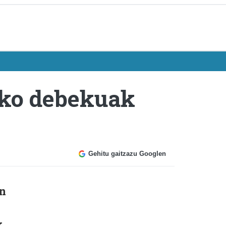
ako debekuak
Gehitu gaitzazu Googlen
en
k