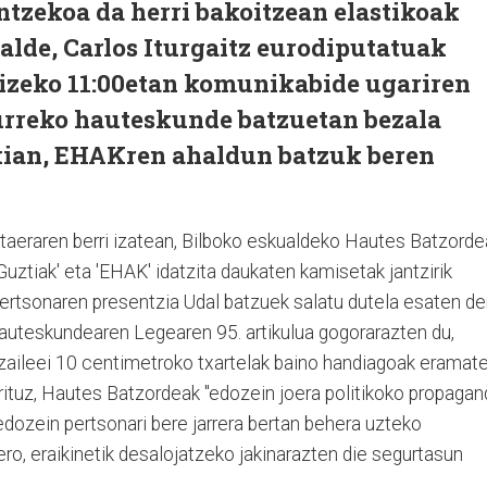
tzekoa da herri bakoitzean elastikoak
talde, Carlos Iturgaitz eurodiputatuak
izeko 11:00etan komunikabide ugariren
aurreko hauteskunde batzuetan bezala
azkian, EHAKren ahaldun batzuk beren
taeraren berri izatean, Bilboko eskualdeko Hautes Batzorde
 Guztiak' eta 'EHAK' idatzita daukaten kamisetak jantzirik
ertsonaren presentzia Udal batzuek salatu dutela esaten de
auteskundearen Legearen 95. artikulua gogorarazten du,
tzaileei 10 centimetroko txartelak baino handiagoak eramat
rituz, Hautes Batzordeak "edozein joera politikoko propagan
ozein pertsonari bere jarrera bertan behera uzteko
ro, eraikinetik desalojatzeko jakinarazten die segurtasun