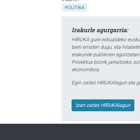
POLITIKA
Irakurle agurgarria:
HIRUKA gure eskualdeko euskar
berri ematen dugu, eta hilabet
erakunde publikoen egoitzetan.
Proiektua bizirik jarraitzeko, 
ekonomikoa.
Egin zaitez HIRUKAlagun eta g
Izan zaitez HIRUKAlagun