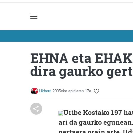
EHNA eta EHAKr
dira gaurko ger
Ukberri
2005eko apirilaren 17a
Uribe Kostako 197 ha
ari da gaurko egunean.
gertaera orain arte. U