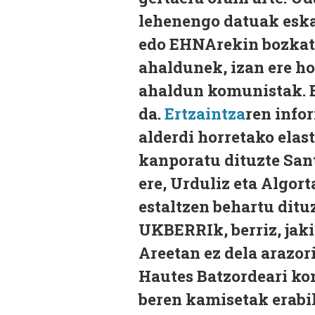
lehenengo datuak eskai
edo EHNArekin bozkatz
ahaldunek, izan ere ho
ahaldun komunistak. B
da.
Ertzaintza
ren info
alderdi horretako elas
kanporatu dituzte Sant
ere, Urduliz eta Algo
estaltzen behartu ditu
UKBERRIk, berriz, jaki
Areetan ez dela arazor
Hautes Batzordeari ko
beren kamisetak erabil