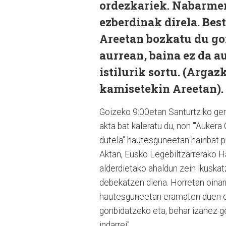
ordezkariek. Nabarmen
ezberdinak direla. Bes
Areetan bozkatu du go
aurrean, baina ez da 
istilurik sortu. (Arg
kamisetekin Areetan).
Goizeko 9:00etan Santurtziko ger
akta bat kaleratu du, non "'Aukera
dutela" hautesguneetan hainbat p
Aktan, Eusko Legebiltzarrerako H
alderdietako ahaldun zein ikuska
debekatzen diena. Horretan oinar
hautesguneetan eramaten duen ed
gonbidatzeko eta, behar izanez ge
indarrei".