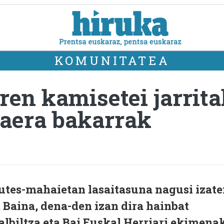
KOMUNITATEA
en kamisetei jarrit
taera bakarrak
utes-mahaietan lasaitasuna nagusi izat
 Baina, dena-den izan dira hainbat
dalbiltza eta Bai Euskal Herriari ekimena