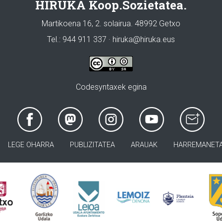
HIRUKA Koop.Sozietatea.
Martikoena 16, 2. solairua. 48992 Getxo
Tel.: 944 911 337 · hiruka@hiruka.eus
Codesyntaxek egina
LEGE OHARRA
PUBLIZITATEA
ARAUAK
HARREMANET