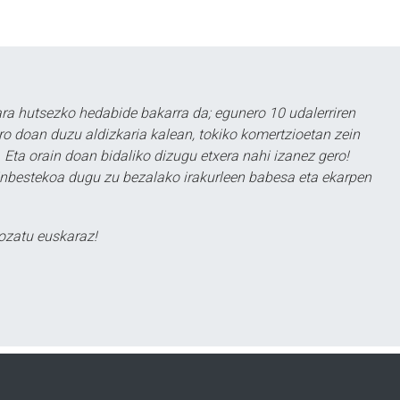
a hutsezko hedabide bakarra da; egunero 10 udalerriren
ero doan duzu aldizkaria kalean, tokiko komertzioetan zein
 Eta orain doan bidaliko dizugu etxera nahi izanez gero!
ezinbestekoa dugu zu bezalako irakurleen babesa eta ekarpen
ozatu euskaraz!