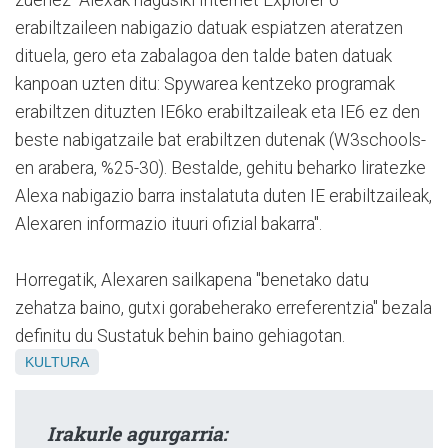
erabiltzaileen nabigazio datuak espiatzen ateratzen
dituela, gero eta zabalagoa den talde baten datuak
kanpoan uzten ditu: Spywarea kentzeko programak
erabiltzen dituzten IE6ko erabiltzaileak eta IE6 ez den
beste nabigatzaile bat erabiltzen dutenak (W3schools-
en arabera, %25-30). Bestalde, gehitu beharko liratezke
Alexa nabigazio barra instalatuta duten IE erabiltzaileak,
Alexaren informazio ituuri ofizial bakarra".
Horregatik, Alexaren sailkapena "benetako datu
zehatza baino, gutxi gorabeherako erreferentzia" bezala
definitu du Sustatuk behin baino gehiagotan.
KULTURA
Irakurle agurgarria: