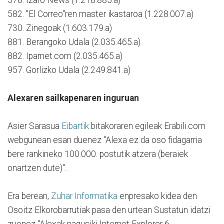
582. "El Correo"ren master ikastaroa (1.228.007.a)
730. Zinegoak (1.603.179.a)
881. Berangoko Udala (2.035.465.a)
882. Iparnet.com (2.035.465.a)
957. Gorlizko Udala (2.249.841.a)
Alexaren sailkapenaren inguruan
Asier Sarasua
Eibartik
bitakoraren egileak Erabili.com
webgunean esan duenez "Alexa ez da oso fidagarria
bere rankineko 100.000. postutik atzera (beraiek
onartzen dute)".
Era berean,
Zuhar Informatika
enpresako kidea den
Osoitz Elkorobarrutiak pasa den urtean Sustatun idatzi
zuenez "Alexak nagusiki Internet Explorer 6