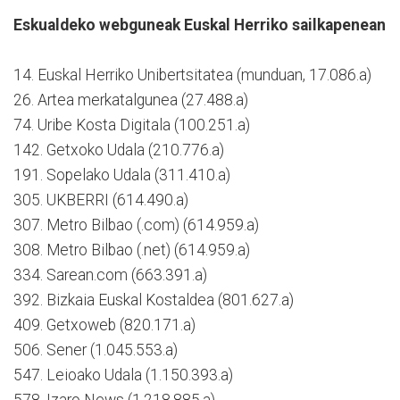
Eskualdeko webguneak Euskal Herriko sailkapenean
14. Euskal Herriko Unibertsitatea (munduan, 17.086.a)
26. Artea merkatalgunea (27.488.a)
74. Uribe Kosta Digitala (100.251.a)
142. Getxoko Udala (210.776.a)
191. Sopelako Udala (311.410.a)
305. UKBERRI (614.490.a)
307. Metro Bilbao (.com) (614.959.a)
308. Metro Bilbao (.net) (614.959.a)
334. Sarean.com (663.391.a)
392. Bizkaia Euskal Kostaldea (801.627.a)
409. Getxoweb (820.171.a)
506. Sener (1.045.553.a)
547. Leioako Udala (1.150.393.a)
578. Izaro News (1.218.885.a)