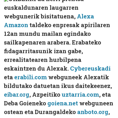
euskaldunaren laugarren
webgunerik bisitatuena,
Alexa
Amazon
taldeko enpresak apirilaren
12an mundu mailan egindako
sailkapenaren arabera. Erabateko
fidagarritasunik izan gabe,
errealitatearen hurbilpena
eskaintzen du Alexak.
Cybereuskadi
eta
erabili.com
webguneek Alexatik
bildutako datuetan ikus daitekeenez,
eibar.org
, Azpeitiko
uztarria.com
, eta
Deba Goieneko
goiena.net
webguneen
ostean eta Durangaldeko
anboto.org
,