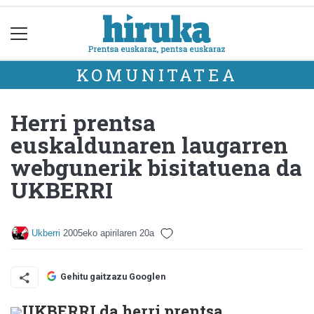
KOMUNITATEA
Herri prentsa
euskaldunaren laugarren
webgunerik bisitatuena da
UKBERRI
Ukberri
2005eko apirilaren 20a
Gehitu gaitzazu Googlen
UKBERRI da herri prentsa