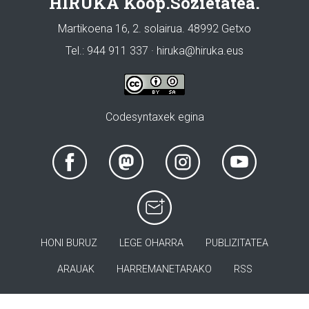
HIRUKA Koop.Sozietatea.
Martikoena 16, 2. solairua. 48992 Getxo
Tel.: 944 911 337 · hiruka@hiruka.eus
Codesyntaxek egina
HONI BURUZ
LEGE OHARRA
PUBLIZITATEA
ARAUAK
HARREMANETARAKO
RSS