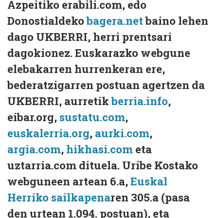
Azpeitiko erabili.com, edo
Donostialdeko
bagera.net
baino lehen
dago UKBERRI, herri prentsari
dagokionez. Euskarazko webgune
elebakarren hurrenkeran ere,
bederatzigarren postuan agertzen da
UKBERRI, aurretik
berria.info
,
eibar.org,
sustatu.com
,
euskalerria.org
,
aurki.com
,
argia.com
,
hikhasi.com
eta
uztarria.com dituela. Uribe Kostako
webguneen artean 6.a,
Euskal
Herriko sailkapena
ren 305.a (pasa
den urtean 1.094. postuan), eta