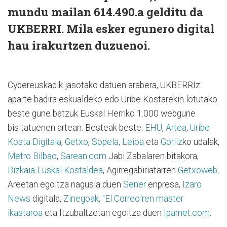
mundu mailan 614.490.a gelditu da
UKBERRI. Mila esker egunero digital
hau irakurtzen duzuenoi.
Cybereuskadik jasotako datuen arabera, UKBERRIz
aparte badira eskualdeko edo Uribe Kostarekin lotutako
beste gune batzuk Euskal Herriko 1.000 webgune
bisitatuenen artean. Besteak beste:
EHU
,
Artea
,
Uribe
Kosta Digitala
,
Getxo
,
Sopela
,
Leioa
eta
Gorliz
ko udalak,
Metro Bilbao
,
Sarean.com
Jabi Zabalaren bitakora,
Bizkaia Euskal Kostaldea
, Agirregabiriatarren
Getxoweb
,
Areetan egoitza nagusia duen
Sener
enpresa,
Izaro
News
digitala,
Zinegoak
,
"El Correo"ren master
ikastaroa
eta Itzubaltzetan egoitza duen
Iparnet.com
.