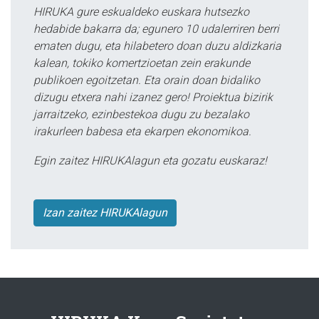
HIRUKA gure eskualdeko euskara hutsezko
hedabide bakarra da; egunero 10 udalerriren berri
ematen dugu, eta hilabetero doan duzu aldizkaria
kalean, tokiko komertzioetan zein erakunde
publikoen egoitzetan. Eta orain doan bidaliko
dizugu etxera nahi izanez gero! Proiektua bizirik
jarraitzeko, ezinbestekoa dugu zu bezalako
irakurleen babesa eta ekarpen ekonomikoa.
Egin zaitez HIRUKAlagun eta gozatu euskaraz!
Izan zaitez HIRUKAlagun