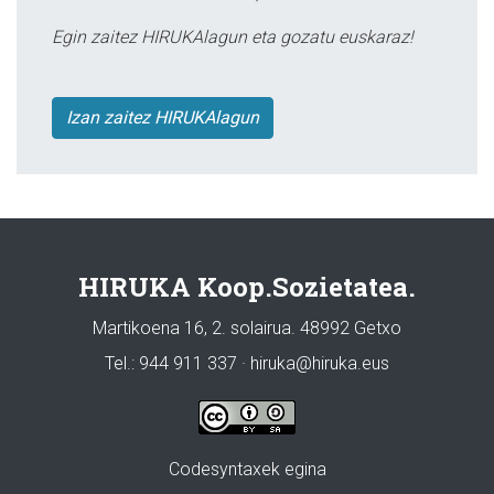
Egin zaitez HIRUKAlagun eta gozatu euskaraz!
Izan zaitez HIRUKAlagun
HIRUKA Koop.Sozietatea.
Martikoena 16, 2. solairua. 48992 Getxo
Tel.: 944 911 337 · hiruka@hiruka.eus
Codesyntaxek egina