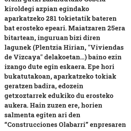
kiroldegi azpian egindako
aparkatzeko 281 tokietatik bateren
bat erosteko epeari. Maiatzaren 25era
bitartean, inguruan bizi diren
lagunek (Plentzia Hirian, "Viviendas
de Vizcaya" delakoetan...) baino ezin
izango dute egin eskaera. Epe hori
bukatutakoan, aparkatzeko tokiak
geratzen badira, edozein
getxoztarrek edukiko du erosteko
aukera. Hain zuzen ere, horien
salmenta egiten ari den
“Construcciones Olabarri” enpresaren