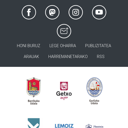
HONI BURUZ
LEGE OHARRA
PUBLIZITATEA
ARAUAK
HARREMANETARAKO
RSS