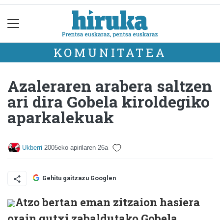
KOMUNITATEA
Azaleraren arabera saltzen
ari dira Gobela kiroldegiko
aparkalekuak
Ukberri
2005eko apirilaren 26a
Gehitu gaitzazu Googlen
Atzo bertan eman zitzaion hasiera
orain gutxi zabaldutako Gobela