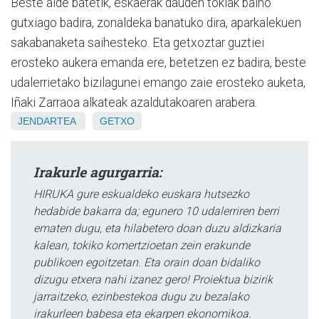
Beste alde batetik, eskaerak dauden tokiak baino
gutxiago badira, zonaldeka banatuko dira, aparkalekuen
sakabanaketa saihesteko. Eta getxoztar guztiei
erosteko aukera emanda ere, betetzen ez badira, beste
udalerrietako bizilagunei emango zaie erosteko auketa,
Iñaki Zarraoa alkateak azaldutakoaren arabera.
JENDARTEA
GETXO
Irakurle agurgarria:
HIRUKA gure eskualdeko euskara hutsezko
hedabide bakarra da; egunero 10 udalerriren berri
ematen dugu, eta hilabetero doan duzu aldizkaria
kalean, tokiko komertzioetan zein erakunde
publikoen egoitzetan. Eta orain doan bidaliko
dizugu etxera nahi izanez gero! Proiektua bizirik
jarraitzeko, ezinbestekoa dugu zu bezalako
irakurleen babesa eta ekarpen ekonomikoa.