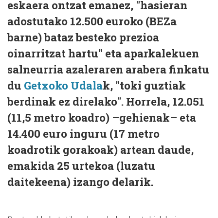
eskaera ontzat emanez, "hasieran
adostutako 12.500 euroko (BEZa
barne) bataz besteko prezioa
oinarritzat hartu" eta aparkalekuen
salneurria azaleraren arabera finkatu
du
Getxoko Udala
k, "toki guztiak
berdinak ez direlako". Horrela, 12.051
(11,5 metro koadro) –gehienak– eta
14.400 euro inguru (17 metro
koadrotik gorakoak) artean daude,
emakida 25 urtekoa (luzatu
daitekeena) izango delarik.