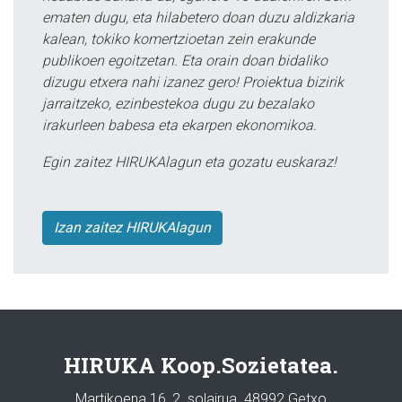
ematen dugu, eta hilabetero doan duzu aldizkaria
kalean, tokiko komertzioetan zein erakunde
publikoen egoitzetan. Eta orain doan bidaliko
dizugu etxera nahi izanez gero! Proiektua bizirik
jarraitzeko, ezinbestekoa dugu zu bezalako
irakurleen babesa eta ekarpen ekonomikoa.
Egin zaitez HIRUKAlagun eta gozatu euskaraz!
Izan zaitez HIRUKAlagun
HIRUKA Koop.Sozietatea.
Martikoena 16, 2. solairua. 48992 Getxo