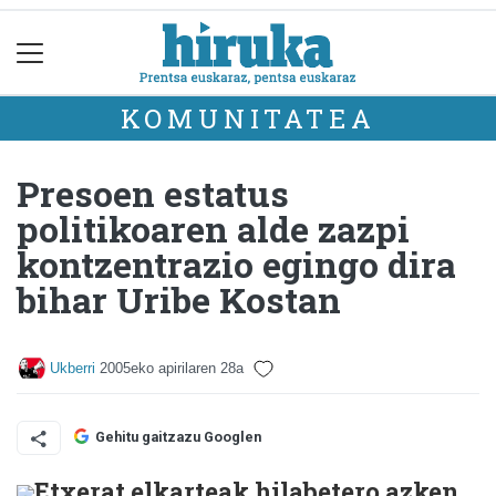
KOMUNITATEA
Presoen estatus
politikoaren alde zazpi
kontzentrazio egingo dira
bihar Uribe Kostan
Ukberri
2005eko apirilaren 28a
Gehitu gaitzazu Googlen
Etxerat elkarteak hilabetero azken