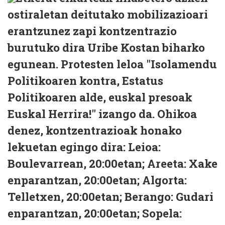
ostiraletan deitutako mobilizazioari
erantzunez zapi kontzentrazio
burutuko dira Uribe Kostan biharko
egunean. Protesten leloa "Isolamendu
Politikoaren kontra, Estatus
Politikoaren alde, euskal presoak
Euskal Herrira!" izango da. Ohikoa
denez, kontzentrazioak honako
lekuetan egingo dira: Leioa:
Boulevarrean, 20:00etan; Areeta: Xake
enparantzan, 20:00etan; Algorta:
Telletxen, 20:00etan; Berango: Gudari
enparantzan, 20:00etan; Sopela: