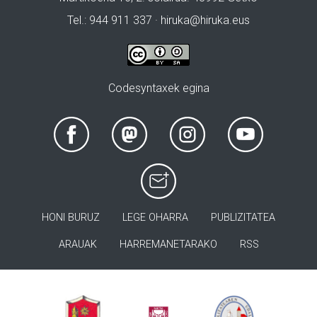
Tel.: 944 911 337 · hiruka@hiruka.eus
Codesyntaxek egina
HONI BURUZ
LEGE OHARRA
PUBLIZITATEA
ARAUAK
HARREMANETARAKO
RSS