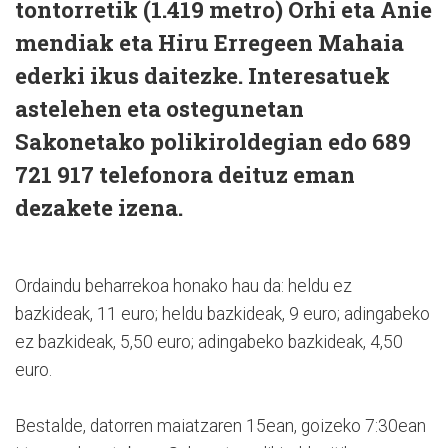
tontorretik (1.419 metro) Orhi eta Anie
mendiak eta Hiru Erregeen Mahaia
ederki ikus daitezke. Interesatuek
astelehen eta ostegunetan
Sakonetako polikiroldegian edo 689
721 917 telefonora deituz eman
dezakete izena.
Ordaindu beharrekoa honako hau da: heldu ez
bazkideak, 11 euro; heldu bazkideak, 9 euro; adingabeko
ez bazkideak, 5,50 euro; adingabeko bazkideak, 4,50
euro.
Bestalde, datorren maiatzaren 15ean, goizeko 7:30ean