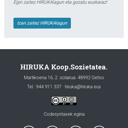
Egin zaitez HIRUKAlagun eta gozatu euskaraz!
Izan zaitez HIRUKAlagun
HIRUKA Koop.Sozietatea.
Martikoena 16, 2. solairua. 48992 Getxo
Tel.: 944 911 337 · hiruka@hiruka.eus
Codesyntaxek egina