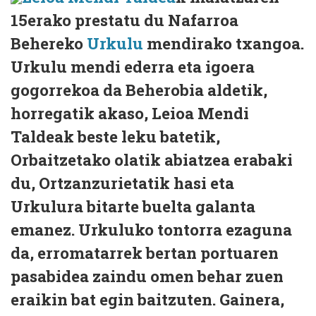
15erako prestatu du Nafarroa
Behereko
Urkulu
mendirako txangoa.
Urkulu mendi ederra eta igoera
gogorrekoa da Beherobia aldetik,
horregatik akaso, Leioa Mendi
Taldeak beste leku batetik,
Orbaitzetako olatik abiatzea erabaki
du, Ortzanzurietatik hasi eta
Urkulura bitarte buelta galanta
emanez. Urkuluko tontorra ezaguna
da, erromatarrek bertan portuaren
pasabidea zaindu omen behar zuen
eraikin bat egin baitzuten. Gainera,