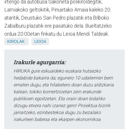
irtengo da autobusa Sakoneta polikiroldegitik,
Lamiakoko geltokitik, Pinuetako Amaia kaleko 20.
ataritik, Deustuko San Pedro plazatik eta Bilboko
Zabalburu plazatik ere pasatuko dela. Bueltatzeko
ordua 20:00etan finkatu du Leioa Mendi Taldeak.
KIROLAK
LEIOA
Irakurle agurgarria:
HIRUKA gure eskualdeko euskara hutsezko
hedabide bakarra da; egunero 10 udalerriren berri
ematen dugu, eta hilabetero doan duzu aldizkaria
kalean, tokiko komertzioetan zein erakunde
publikoen egoitzetan. Eta orain doan bidaliko
dizugu etxera nahi izanez gero! Proiektua bizirik
jarraitzeko, ezinbestekoa dugu zu bezalako
irakurleen babesa eta ekarpen ekonomikoa.