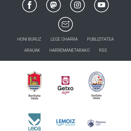
HONI BURUZ
LEGE OHARRA
PUBLIZITATEA
ARAUAK
HARREMANETARAKO
RSS