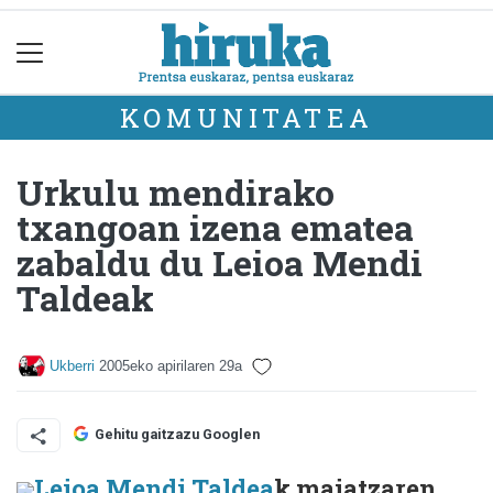
KOMUNITATEA
Urkulu mendirako
txangoan izena ematea
zabaldu du Leioa Mendi
Taldeak
Ukberri
2005eko apirilaren 29a
Gehitu gaitzazu Googlen
Leioa Mendi Taldea
k maiatzaren