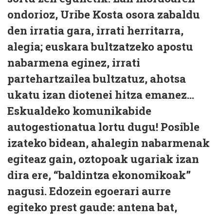
ondorioz, Uribe Kosta osora zabaldu
den irratia gara, irrati herritarra,
alegia; euskara bultzatzeko apostu
nabarmena eginez, irrati
partehartzailea bultzatuz, ahotsa
ukatu izan diotenei hitza emanez...
Eskualdeko komunikabide
autogestionatua lortu dugu! Posible
izateko bidean, ahalegin nabarmenak
egiteaz gain, oztopoak ugariak izan
dira ere, “baldintza ekonomikoak”
nagusi. Edozein egoerari aurre
egiteko prest gaude: antena bat,