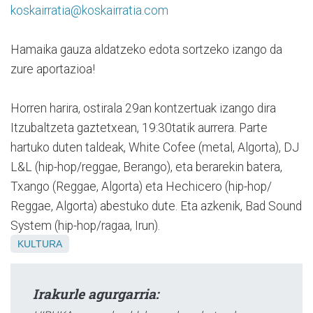
koskairratia@koskairratia.com
Hamaika gauza aldatzeko edota sortzeko izango da
zure aportazioa!
Horren harira, ostirala 29an kontzertuak izango dira
Itzubaltzeta gaztetxean, 19:30tatik aurrera. Parte
hartuko duten taldeak, White Cofee (metal, Algorta), DJ
L&L (hip-hop/reggae, Berango), eta berarekin batera,
Txango (Reggae, Algorta) eta Hechicero (hip-hop/
Reggae, Algorta) abestuko dute. Eta azkenik, Bad Sound
System (hip-hop/ragaa, Irun).
KULTURA
Irakurle agurgarria: