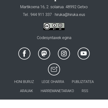
Martikoena 16, 2. solairua. 48992 Getxo
Tel.: 944 911 337 · hiruka@hiruka.eus
Codesyntaxek egina
HONI BURUZ
LEGE OHARRA
PUBLIZITATEA
ARAUAK
HARREMANETARAKO
RSS