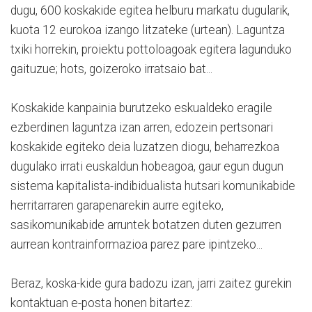
dugu, 600 koskakide egitea helburu markatu dugularik,
kuota 12 eurokoa izango litzateke (urtean). Laguntza
txiki horrekin, proiektu pottoloagoak egitera lagunduko
gaituzue; hots, goizeroko irratsaio bat...
Koskakide kanpainia burutzeko eskualdeko eragile
ezberdinen laguntza izan arren, edozein pertsonari
koskakide egiteko deia luzatzen diogu, beharrezkoa
dugulako irrati euskaldun hobeagoa, gaur egun dugun
sistema kapitalista-indibidualista hutsari komunikabide
herritarraren garapenarekin aurre egiteko,
sasikomunikabide arruntek botatzen duten gezurren
aurrean kontrainformazioa parez pare ipintzeko...
Beraz, koska-kide gura badozu izan, jarri zaitez gurekin
kontaktuan e-posta honen bitartez: