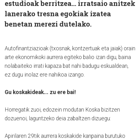
estudioak berritzea... irratsaio anitzek
lanerako tresna egokiak izatea
benetan merezi dutelako.
Autofinantziazioak (txosnak, kontzertuak eta jaiak) orain
arte ekonomikoki aurrera egiteko balio izan digu, baina
nolabaiteko irrati kapaza bat nahi badugu eskualdean,
ez dugu inolaz ere nahikoa izango.
Gu koskakideak... zu ere bai!
Horregatik zuoi, edozein modutan Koska bizitzen
dozuenoi, laguntzeko deia zabaltzen dizuegu:
Apirilaren 29tik aurrera koskakide kanpaina burutuko