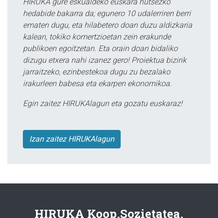
HIRUKA gure eskualdeko euskara hutsezko
hedabide bakarra da; egunero 10 udalerriren berri
ematen dugu, eta hilabetero doan duzu aldizkaria
kalean, tokiko komertzioetan zein erakunde
publikoen egoitzetan. Eta orain doan bidaliko
dizugu etxera nahi izanez gero! Proiektua bizirik
jarraitzeko, ezinbestekoa dugu zu bezalako
irakurleen babesa eta ekarpen ekonomikoa.
Egin zaitez HIRUKAlagun eta gozatu euskaraz!
Izan zaitez HIRUKAlagun
HIRUKA Koop.Sozietatea.