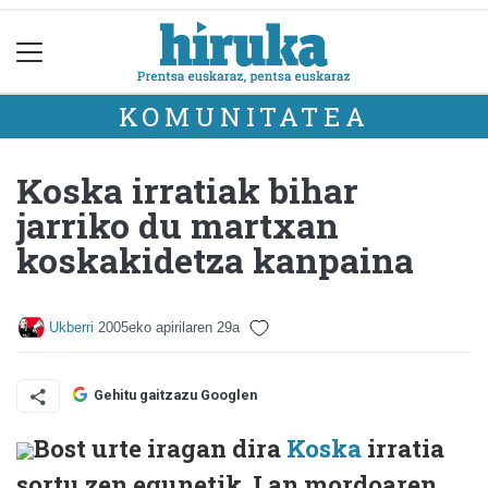
KOMUNITATEA
Koska irratiak bihar
jarriko du martxan
koskakidetza kanpaina
Ukberri
2005eko apirilaren 29a
Gehitu gaitzazu Googlen
Bost urte iragan dira
Koska
irratia
sortu zen egunetik. Lan mordoaren