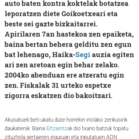
auto baten kontra koktelak botatzea
leporatzen diete Goikoetxeari eta
beste sei gazte bizkaitarrei.
Apirilaren 7an hastekoa zen epaiketa,
baina bertan behera gelditu zen egun
bat lehenago, Haika-
Segi
auzia egiten
ari zen aretoan egin behar zelako.
2004ko abenduan ere atzeratu egin
zen. Fiskalak 31 urteko espetxe
zigorra eskatzen dio bakoitzari.
Akusatuek beti ukatu dute horrekin inolako zerikusirik
daukatenik. Baina
Ertzaintza
k dio txano batzuk topatu
zituztela gertaeren inguruan eta inputatuen ADN