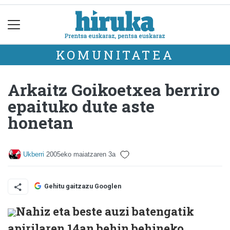
KOMUNITATEA
Arkaitz Goikoetxea berriro
epaituko dute aste
honetan
Ukberri
2005eko maiatzaren 3a
Gehitu gaitzazu Googlen
Nahiz eta beste auzi batengatik
apirilaren 14an behin behineko