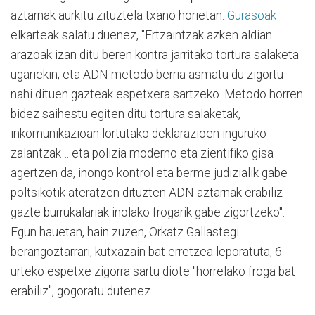
aztarnak aurkitu zituztela txano horietan.
Gurasoak
elkarteak salatu duenez, "Ertzaintzak azken aldian
arazoak izan ditu beren kontra jarritako tortura salaketa
ugariekin, eta ADN metodo berria asmatu du zigortu
nahi dituen gazteak espetxera sartzeko. Metodo horren
bidez saihestu egiten ditu tortura salaketak,
inkomunikazioan lortutako deklarazioen inguruko
zalantzak… eta polizia moderno eta zientifiko gisa
agertzen da, inongo kontrol eta berme judizialik gabe
poltsikotik ateratzen dituzten ADN aztarnak erabiliz
gazte burrukalariak inolako frogarik gabe zigortzeko".
Egun hauetan, hain zuzen, Orkatz Gallastegi
berangoztarrari, kutxazain bat erretzea leporatuta, 6
urteko espetxe zigorra sartu diote "horrelako froga bat
erabiliz", gogoratu dutenez.