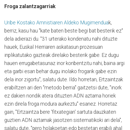
Froga zalantzagarriak
Uribe Kostako Amnistiaren Aldeko Mugimendua
k,
berriz, kasu hau "kate baten beste begi bat besterik ez"
dela adierazi du. "31 urterako kondenatu nahi dituzte
hauek, Euskal Herriaren askatasun prozesuan
inplikatutako gazteak direlako besterik gabe. Ez dugu
hauen errugabetasunaz inor konbentzitu nahi, baina argi
eta garbi esan behar dugu inolako frogarik gabe ezin
dela inor zigortu", salatu dute. Ildo horretan, Ertzaintzak
erabiltzen ari den "metodo berria" gaitzetsi dute, "inork
ez dakien nondik atera dituzten ADN aztarna horiek
ezin direla froga modura aurkeztu" esanez. Horretaz
gain, "Ertzaintza bere 'fitxategian' sartuta dauzkaten
guztien ADN aztarnak jasotzen sistematikoki ari dela",
salatu dute, "gero holakoetan edo bestetan erabili ahal