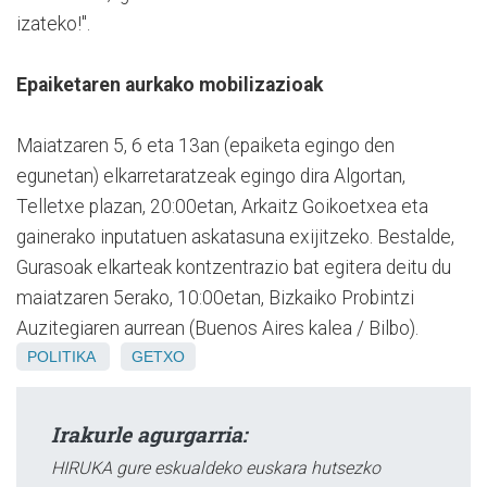
izateko!".
Epaiketaren aurkako mobilizazioak
Maiatzaren 5, 6 eta 13an (epaiketa egingo den
egunetan) elkarretaratzeak egingo dira Algortan,
Telletxe plazan, 20:00etan, Arkaitz Goikoetxea eta
gainerako inputatuen askatasuna exijitzeko. Bestalde,
Gurasoak elkarteak kontzentrazio bat egitera deitu du
maiatzaren 5erako, 10:00etan, Bizkaiko Probintzi
Auzitegiaren aurrean (Buenos Aires kalea / Bilbo).
POLITIKA
GETXO
Irakurle agurgarria:
HIRUKA gure eskualdeko euskara hutsezko