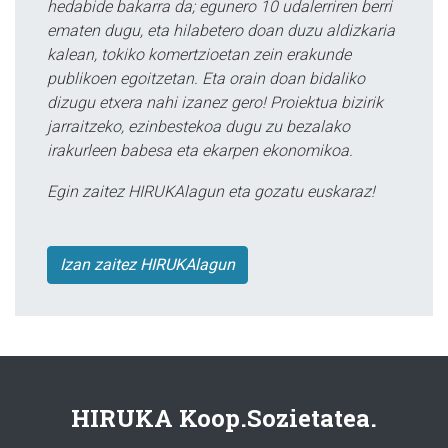
hedabide bakarra da; egunero 10 udalerriren berri
ematen dugu, eta hilabetero doan duzu aldizkaria
kalean, tokiko komertzioetan zein erakunde
publikoen egoitzetan. Eta orain doan bidaliko
dizugu etxera nahi izanez gero! Proiektua bizirik
jarraitzeko, ezinbestekoa dugu zu bezalako
irakurleen babesa eta ekarpen ekonomikoa.
Egin zaitez HIRUKAlagun eta gozatu euskaraz!
Izan zaitez HIRUKAlagun
HIRUKA Koop.Sozietatea.