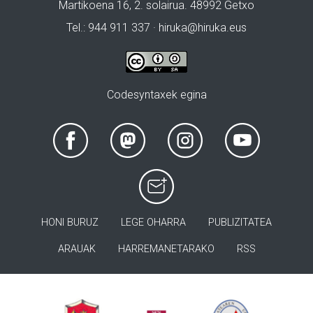
Martikoena 16, 2. solairua. 48992 Getxo
Tel.: 944 911 337 · hiruka@hiruka.eus
Codesyntaxek egina
HONI BURUZ
LEGE OHARRA
PUBLIZITATEA
ARAUAK
HARREMANETARAKO
RSS