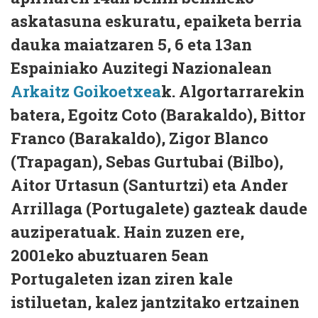
askatasuna eskuratu, epaiketa berria
dauka maiatzaren 5, 6 eta 13an
Espainiako Auzitegi Nazionalean
Arkaitz Goikoetxea
k. Algortarrarekin
batera, Egoitz Coto (Barakaldo), Bittor
Franco (Barakaldo), Zigor Blanco
(Trapagan), Sebas Gurtubai (Bilbo),
Aitor Urtasun (Santurtzi) eta Ander
Arrillaga (Portugalete) gazteak daude
auziperatuak. Hain zuzen ere,
2001eko abuztuaren 5ean
Portugaleten izan ziren kale
istiluetan, kalez jantzitako ertzainen