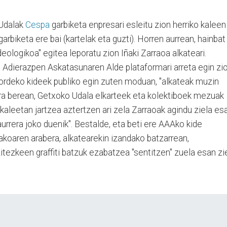
 Udalak
Cespa
garbiketa enpresari esleitu zion herriko kaleen
arbiketa ere bai (kartelak eta guzti). Horren aurrean, hainbat
deologikoa" egitea leporatu zion Iñaki Zarraoa alkateari.
n Adierazpen Askatasunaren Alde plataformari arreta egin zi
tzordeko kideek publiko egin zuten moduan, "alkateak muzin
. Era berean, Getxoko Udala elkarteek eta kolektiboek mezuak
kaleetan jartzea aztertzen ari zela Zarraoak agindu ziela es
urrera joko duenik". Bestalde, eta beti ere AAAko kide
akoaren arabera, alkatearekin izandako batzarrean,
tezkeen graffiti batzuk ezabatzea "sentitzen" zuela esan zi