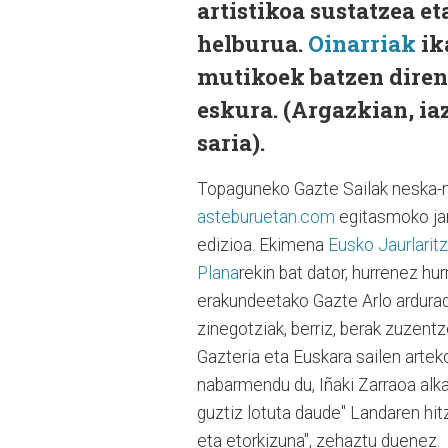
artistikoa sustatzea e
helburua.
Oinarriak
ik
mutikoek batzen diren
eskura. (Argazkian, iaz
saria).
Topaguneko Gazte Sailak neska-mu
asteburuetan.com
egitasmoko jard
edizioa. Ekimena
Eusko Jaurlarit
Plana
rekin bat dator, hurrenez hu
erakundeetako Gazte Arlo ardura
zinegotziak, berriz, berak zuzen
Gazteria eta Euskara sailen arteko
nabarmendu du, Iñaki Zarraoa alk
guztiz lotuta daude" Landaren hit
eta etorkizuna", zehaztu duenez.