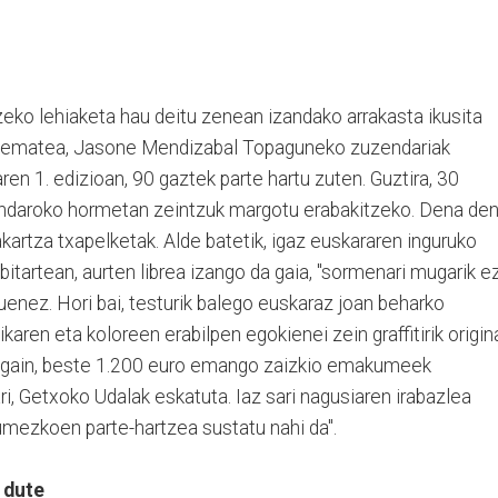
eko lehiaketa hau deitu zenean izandako arrakasta ikusita
pena ematea, Jasone Mendizabal Topaguneko zuzendariak
aren 1. edizioan, 90 gaztek parte hartu zuten. Guztira, 30
endaroko hormetan zeintzuk margotu erabakitzeko. Dena den
kartza txapelketak. Alde batetik, igaz euskararen inguruko
 bitartean, aurten librea izango da gaia, "sormenari mugarik e
uenez. Hori bai, testurik balego euskaraz joan beharko
ikaren eta koloreen erabilpen egokienei zein graffitirik origin
 gain, beste 1.200 euro emango zaizkio emakumeek
i, Getxoko Udalak eskatuta. Iaz sari nagusiaren irabazlea
mezkoen parte-hartzea sustatu nahi da".
 dute