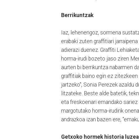
Berrikuntzak
Iaz, lehenengoz, sormena sustatz
erabaki zuten graffitiari jarrai
adierazi duenez. Graffiti Lehiaket
horma-irudi bozeto jaso ziren M
aurten bi berrikuntza nabarmen da
graffitiak baino egin ez zitezkeen
jartzeko", Sonia Perezek azaldu d
litzateke. Beste alde batetik, tekn
eta freskoenari emandako sariez
margotutako horma-irudirik onenar
andrazkoa izan bazen ere, "emaku
Getxoko hormek historia luzea