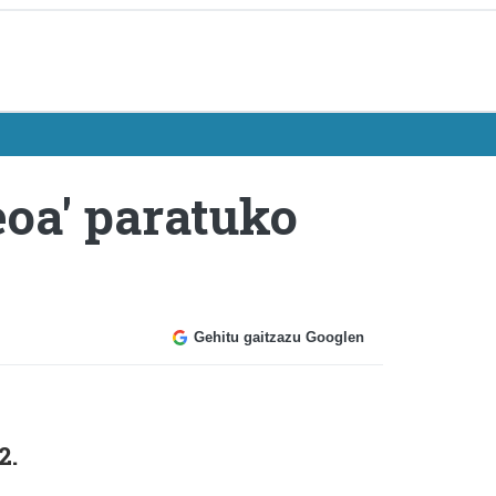
eoa' paratuko
Gehitu gaitzazu Googlen
2.