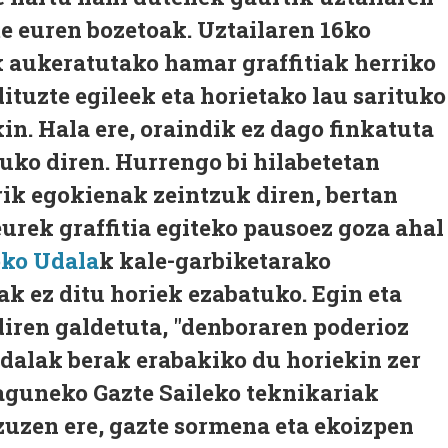
te euren bozetoak. Uztailaren 16ko
k aukeratutako hamar graffitiak herriko
tuzte egileek eta horietako lau sarituko
in. Hala ere, oraindik ez dago finkatuta
uko diren. Hurrengo bi hilabetetan
ik egokienak zeintzuk diren, bertan
eurek graffitia egiteko pausoez goza ahal
ko Udala
k kale-garbiketarako
k ez ditu horiek ezabatuko. Egin eta
iren galdetuta, "denboraren poderioz
dalak berak erabakiko du horiekin zer
paguneko Gazte Saileko teknikariak
zuzen ere, gazte sormena eta ekoizpen