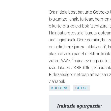
Orain dela bost bat urte Getxoko
txukuntze lanak, tartean, hormen g
elkarte eta kolektibok "zentzura i
Hainbat protestaldi burutu ostea
udal agintariak. Bere garaian, ba
egin dio bere jarrera aldatzeari"
plazaratzeko panel elektronikoak 
zuten AAAk, "baina ez dugu uste a
izandakoek UKBERRIri jakinarazit
Bidezabalgo metroan artea izan zi
Zarraoak.
KULTURA
GETXO
Irakurle agurgarria: