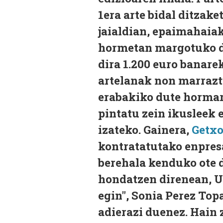
1era arte bidal ditzake
jaialdian, epaimahaia
hormetan margotuko di
dira 1.200 euro banarek
artelanak non marrazt
erabakiko dute hormar
pintatu zein ikusleek 
izateko. Gainera,
Getxo
kontratatutako enpresa
berehala kenduko ote d
hondatzen direnean, U
egin", Sonia Perez To
adierazi duenez. Hain 