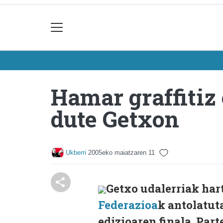
Hamar graffitiz
dute Getxon
Ukberri
2005eko maiatzaren 11
Getxo udalerriak ha
Federazioa
k antolatut
edizioaren finala. Par