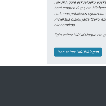
HIRUKA gure eskualdeko euskar
berri ematen dugu, eta hilabet
erakunde publikoen egoitzetan.
Proiektua bizirik jarraitzeko, 
ekonomikoa.
Egin zaitez HIRUKAlagun eta g
Izan zaitez HIRUKAlagun