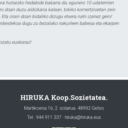
a hutsezko hedabide bakarra da; egunero 10 udalerriren
ero doan duzu aldizkaria kalean, tokiko komertzioetan zein
 Eta orain doan bidaliko dizugu etxera nahi izanez gero!
ezinbestekoa dugu zu bezalako irakurleen babesa eta ekarpen
ozatu euskaraz!
HIRUKA Koop.Sozietatea.
Martikoena 16, 2. solairua. 48992 Getxo
Tel.: 944 911 337 · hiruka@hiruka.eus