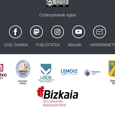
Codesyntaxek egina
LEGE OHARRA
PUBLIZITATEA
ARAUAK
HARREMANET