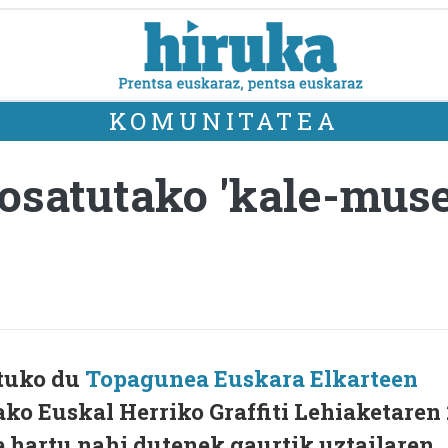
KOMUNITATEA
 osatutako 'kale-mus
rtuko du
Topagunea Euskara Elkarteen
ako Euskal Herriko Graffiti Lehiaketaren 
te hartu nahi dutenek gaurtik uztailaren