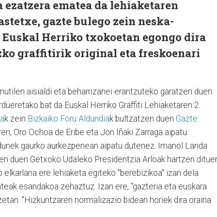
ta ezatzera ematea da lehiaketaren
astetxe, gazte bulego zein neska-
 Euskal Herriko txokoetan egongo dira
ko graffitirik original eta freskoenari
tilen aisialdi eta beharrizanei erantzuteko garatzen duen
ueretako bat da Euskal Herriko Graffiti Lehiaketaren 2.
za
k zein
Bizkaiko Foru Aldundia
k bultzatzen duen
Gazte
rren, Oro Ochoa de Eribe eta Jon Iñaki Zarraga aipatu
dunek gaurko aurkezpenean aipatu dutenez. Imanol Landa
tzen duen Getxoko Udaleko Presidentzia Arloak hartzen ditue
 elkarlana ere lehiaketa egiteko "berebizikoa" izan dela
ateak esandakoa zehaztuz. Izan ere, "gazteria eta euskara
zetan. "Hizkuntzaren normalizazio bidean horiek dira oraina