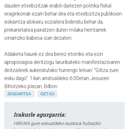
dauden etxebizitzak erabili daitezen politika fiskal
eraginkorrak ezarri behar dira eta etxebizitza publikoen
eskaintza alokairu sozialera bideratu behar da,
prekarietatea pairatzen duten milaka herritarrek
oinarrizko babesa izan dezaten.
Aldaketa hauek ez dira berez etorriko eta ezin
aproposagoa deritzogu larunbateko manifestazioaren
deitzaileek aukeratutako hurrengo leloari: "Giltza zure
esku dago". 14an arratsaldeko 6:00etan Jesusen
Bihotzeko plazan, Bilbon.
JENDARTEA
GETXO
Irakurle agurgarria:
HIRUKA gure eskualdeko euskara hutsezko