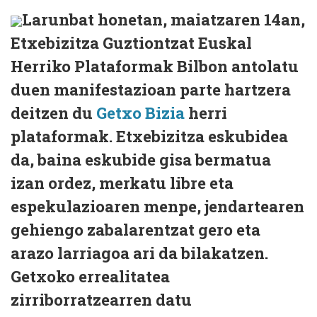
Larunbat honetan, maiatzaren 14an,
Etxebizitza Guztiontzat Euskal
Herriko Plataformak Bilbon antolatu
duen manifestazioan parte hartzera
deitzen du
Getxo Bizia
herri
plataformak. Etxebizitza eskubidea
da, baina eskubide gisa bermatua
izan ordez, merkatu libre eta
espekulazioaren menpe, jendartearen
gehiengo zabalarentzat gero eta
arazo larriagoa ari da bilakatzen.
Getxoko errealitatea
zirriborratzearren datu