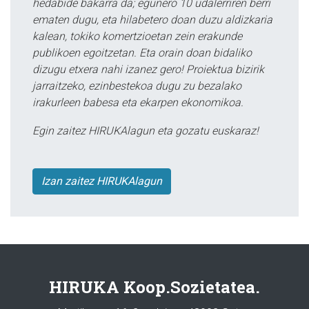
hedabide bakarra da; egunero 10 udalerriren berri
ematen dugu, eta hilabetero doan duzu aldizkaria
kalean, tokiko komertzioetan zein erakunde
publikoen egoitzetan. Eta orain doan bidaliko
dizugu etxera nahi izanez gero! Proiektua bizirik
jarraitzeko, ezinbestekoa dugu zu bezalako
irakurleen babesa eta ekarpen ekonomikoa.
Egin zaitez HIRUKAlagun eta gozatu euskaraz!
Izan zaitez HIRUKAlagun
HIRUKA Koop.Sozietatea.