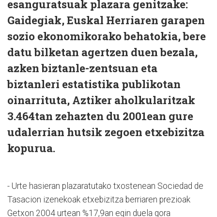
esanguratsuak plazara genitzake:
Gaidegiak, Euskal Herriaren garapen
sozio ekonomikorako behatokia, bere
datu bilketan agertzen duen bezala,
azken biztanle-zentsuan eta
biztanleri estatistika publikotan
oinarrituta, Aztiker aholkularitzak
3.464tan zehazten du 2001ean gure
udalerrian hutsik zegoen etxebizitza
kopurua.
- Urte hasieran plazaratutako txostenean Sociedad de
Tasacion izenekoak etxebizitza berriaren prezioak
Getxon 2004 urtean %17,9an egin duela gora