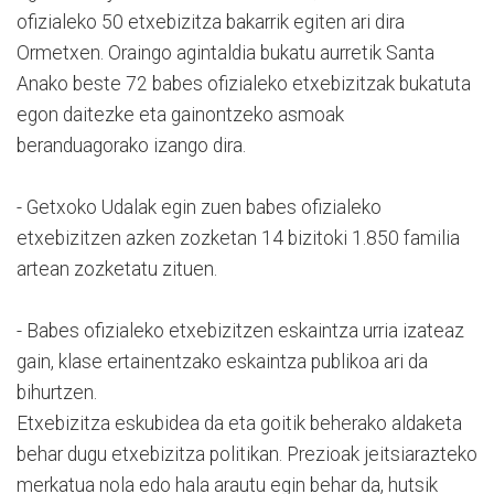
ofizialeko 50 etxebizitza bakarrik egiten ari dira
Ormetxen. Oraingo agintaldia bukatu aurretik Santa
Anako beste 72 babes ofizialeko etxebizitzak bukatuta
egon daitezke eta gainontzeko asmoak
beranduagorako izango dira.
- Getxoko Udalak egin zuen babes ofizialeko
etxebizitzen azken zozketan 14 bizitoki 1.850 familia
artean zozketatu zituen.
- Babes ofizialeko etxebizitzen eskaintza urria izateaz
gain, klase ertainentzako eskaintza publikoa ari da
bihurtzen.
Etxebizitza eskubidea da eta goitik beherako aldaketa
behar dugu etxebizitza politikan. Prezioak jeitsiarazteko
merkatua nola edo hala arautu egin behar da, hutsik