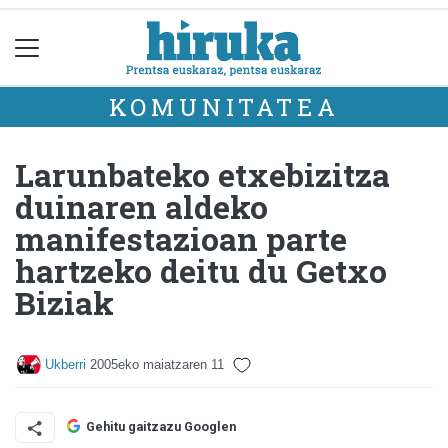
KOMUNITATEA
Larunbateko etxebizitza
duinaren aldeko
manifestazioan parte
hartzeko deitu du Getxo
Biziak
Ukberri
2005eko maiatzaren 11
Gehitu gaitzazu Googlen