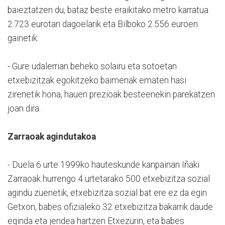
baieztatzen du, bataz beste eraikitako metro karratua
2.723 eurotan dagoelarik eta Bilboko 2.556 euroen
gainetik.
- Gure udalerrian beheko solairu eta sotoetan
etxebizitzak egokitzeko baimenak ematen hasi
zirenetik hona, hauen prezioak besteenekin parekatzen
joan dira.
Zarraoak agindutakoa
- Duela 6 urte 1999ko hauteskunde kanpainan Iñaki
Zarraoak hurrengo 4 urtetarako 500 etxebizitza sozial
agindu zuenetik, etxebizitza sozial bat ere ez da egin
Getxon, babes ofizialeko 32 etxebizitza bakarrik daude
eginda eta jendea hartzen Etxezurin, eta babes