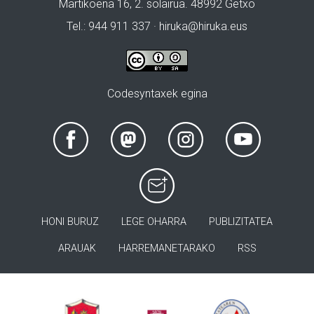
Martikoena 16, 2. solairua. 48992 Getxo
Tel.: 944 911 337 · hiruka@hiruka.eus
Codesyntaxek egina
HONI BURUZ
LEGE OHARRA
PUBLIZITATEA
ARAUAK
HARREMANETARAKO
RSS