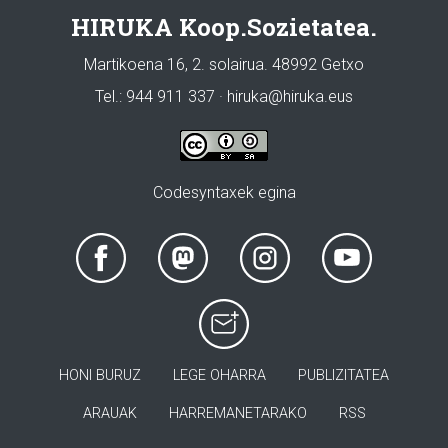
HIRUKA Koop.Sozietatea.
Martikoena 16, 2. solairua. 48992 Getxo
Tel.: 944 911 337 · hiruka@hiruka.eus
Codesyntaxek egina
HONI BURUZ
LEGE OHARRA
PUBLIZITATEA
ARAUAK
HARREMANETARAKO
RSS