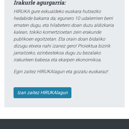
Irakurle agurgarria:
HIRUKA gure eskualdeko euskara hutsezko
hedabide bakarra da; egunero 10 udalerriren berri
ematen dugu, eta hilabetero doan duzu aldizkaria
kalean, tokiko komertzioetan zein erakunde
publikoen egoitzetan. Eta orain doan bidaliko
dizugu etxera nahi izanez gero! Proiektua bizirik
jarraitzeko, ezinbestekoa dugu zu bezalako
irakurleen babesa eta ekarpen ekonomikoa.
Egin zaitez HIRUKAlagun eta gozatu euskaraz!
Izan zaitez HIRUKAlagun