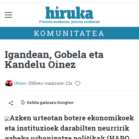
KOMUNITATEA
Igandean, Gobela eta
Kandelu Oinez
Ukberri
2005eko maiatzaren 13a
Gehitu gaitzazu Googlen
Azken urteotan botere ekonomikoek
eta instituzioek darabilten neurririk
gabeko urbanizatze politikak (HAPO,