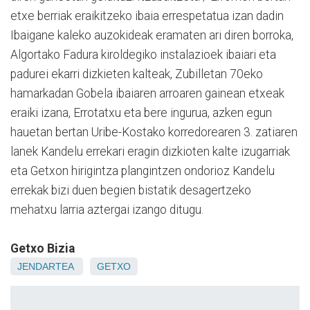
etxe berriak eraikitzeko ibaia errespetatua izan dadin
Ibaigane kaleko auzokideak eramaten ari diren borroka,
Algortako Fadura kiroldegiko instalazioek ibaiari eta
padurei ekarri dizkieten kalteak, Zubilletan 70eko
hamarkadan Gobela ibaiaren arroaren gainean etxeak
eraiki izana, Errotatxu eta bere ingurua, azken egun
hauetan bertan Uribe-Kostako korredorearen 3. zatiaren
lanek Kandelu errekari eragin dizkioten kalte izugarriak
eta Getxon hirigintza plangintzen ondorioz Kandelu
errekak bizi duen begien bistatik desagertzeko
mehatxu larria aztergai izango ditugu.
Getxo Bizia
JENDARTEA
GETXO