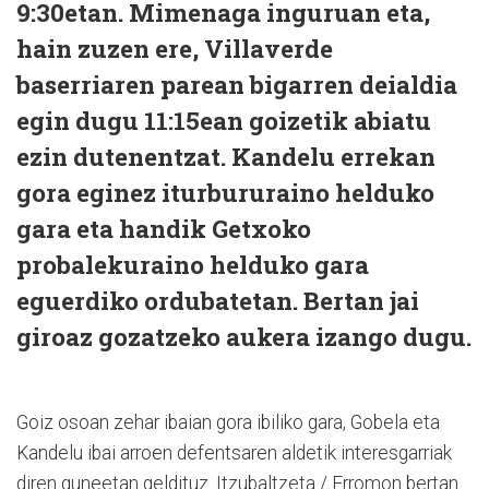
9:30etan. Mimenaga inguruan eta,
hain zuzen ere, Villaverde
baserriaren parean bigarren deialdia
egin dugu 11:15ean goizetik abiatu
ezin dutenentzat. Kandelu errekan
gora eginez iturbururaino helduko
gara eta handik Getxoko
probalekuraino helduko gara
eguerdiko ordubatetan. Bertan jai
giroaz gozatzeko aukera izango dugu.
Goiz osoan zehar ibaian gora ibiliko gara, Gobela eta
Kandelu ibai arroen defentsaren aldetik interesgarriak
diren guneetan geldituz. Itzubaltzeta / Erromon bertan