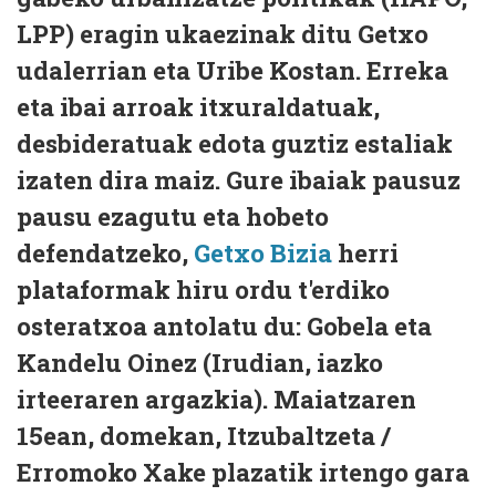
LPP) eragin ukaezinak ditu Getxo
udalerrian eta Uribe Kostan. Erreka
eta ibai arroak itxuraldatuak,
desbideratuak edota guztiz estaliak
izaten dira maiz. Gure ibaiak pausuz
pausu ezagutu eta hobeto
defendatzeko,
Getxo Bizia
herri
plataformak hiru ordu t'erdiko
osteratxoa antolatu du: Gobela eta
Kandelu Oinez (Irudian, iazko
irteeraren argazkia). Maiatzaren
15ean, domekan, Itzubaltzeta /
Erromoko Xake plazatik irtengo gara