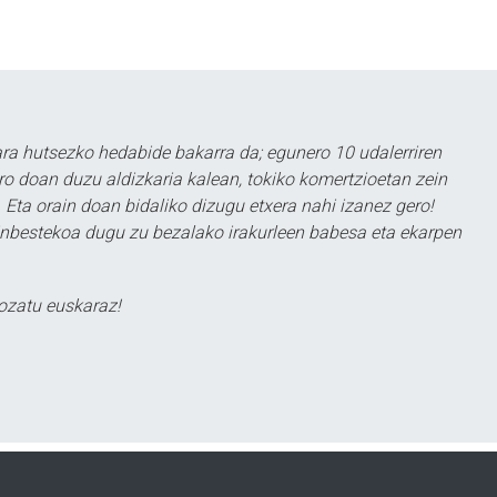
a hutsezko hedabide bakarra da; egunero 10 udalerriren
ero doan duzu aldizkaria kalean, tokiko komertzioetan zein
 Eta orain doan bidaliko dizugu etxera nahi izanez gero!
ezinbestekoa dugu zu bezalako irakurleen babesa eta ekarpen
ozatu euskaraz!