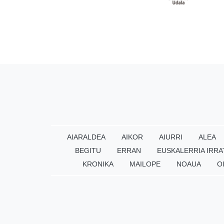
AIARALDEA
AIKOR
AIURRI
ALEA
BEGITU
ERRAN
EUSKALERRIA IRRA
KRONIKA
MAILOPE
NOAUA
O