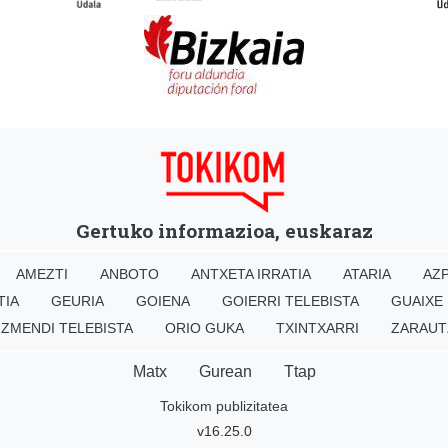
Gertuko informazioa, euskaraz
AMEZTI
ANBOTO
ANTXETA IRRATIA
ATARIA
AZP
TIA
GEURIA
GOIENA
GOIERRI TELEBISTA
GUAIXE
IZMENDI TELEBISTA
ORIO GUKA
TXINTXARRI
ZARAUT
Matx
Gurean
Ttap
Tokikom publizitatea
v16.25.0