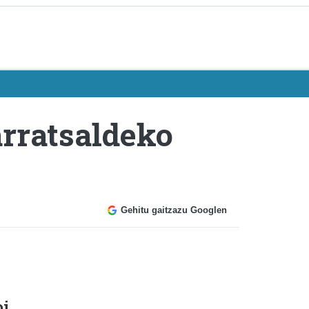
arratsaldeko
Gehitu gaitzazu Googlen
n
oi