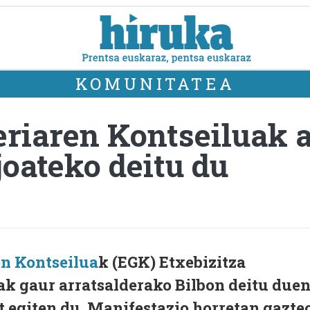
KOMUNITATEA
riaren Kontseiluak 
joateko deitu du
en Kontseilua
k (EGK) Etxebizitza
ak gaur arratsalderako Bilbon deitu due
 egiten du. Manifestazio horretan gazte