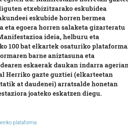
diguten etxebizitzarako eskubidea
rakundeei eskubide horren bermea
la eta egoera horren salaketa gizarteratu
Manifestazioa ideia, helburu eta
ko 100 bat elkartek osaturiko plataform
aformaren barne aniztasuna eta
idearen eskaerak daukan indarra ageria
l Herriko gazte guztiei (elkarteetan
tatik at daudenei) arratsalde honetan
estaziora joateko eskatzen diegu.
erriko plataforma