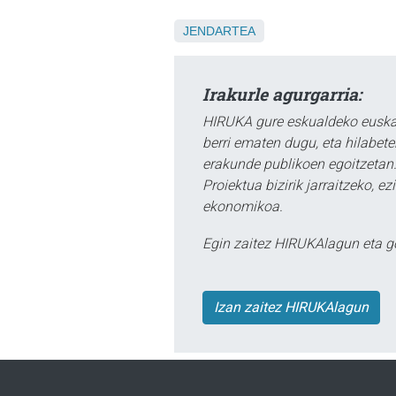
JENDARTEA
Irakurle agurgarria:
HIRUKA gure eskualdeko euskar
berri ematen dugu, eta hilabet
erakunde publikoen egoitzetan.
Proiektua bizirik jarraitzeko, 
ekonomikoa.
Egin zaitez HIRUKAlagun eta g
Izan zaitez HIRUKAlagun