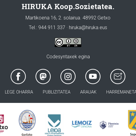
HIRUKA Koop.Sozietatea.
Martikoena 16, 2. solairua. 48992 Getxo
Tel.: 944 911 337 · hiruka@hiruka.eus
Codesyntaxek egina
LEGE OHARRA
PUBLIZITATEA
ARAUAK
HARREMANET