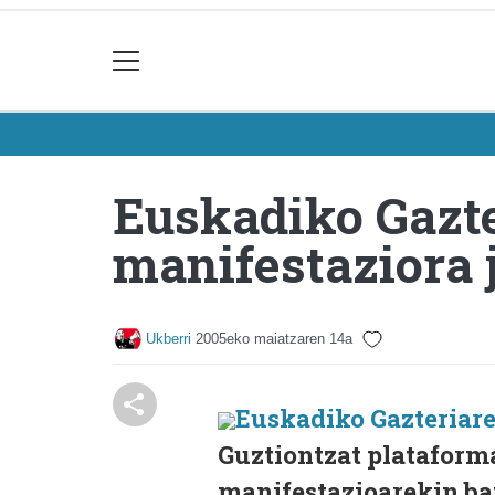
Euskadiko Gazte
manifestaziora 
Ukberri
2005eko maiatzaren 14a
Euskadiko Gazteriar
Guztiontzat plataform
manifestazioarekin bat