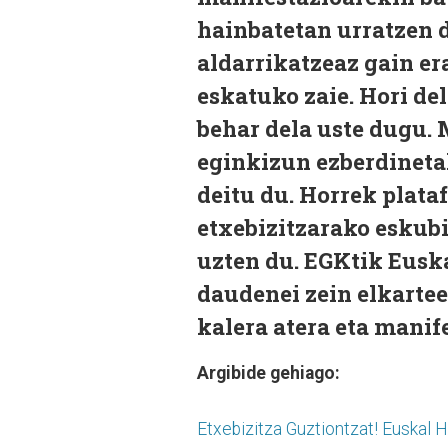
hainbatetan urratzen 
aldarrikatzeaz gain e
eskatuko zaie. Hori de
behar dela uste dugu. 
eginkizun ezberdineta
deitu du. Horrek plat
etxebizitzarako eskub
uzten du. EGKtik Euska
daudenei zein elkartee
kalera atera eta manif
Argibide gehiago:
Etxebizitza Guztiontzat! Euskal H