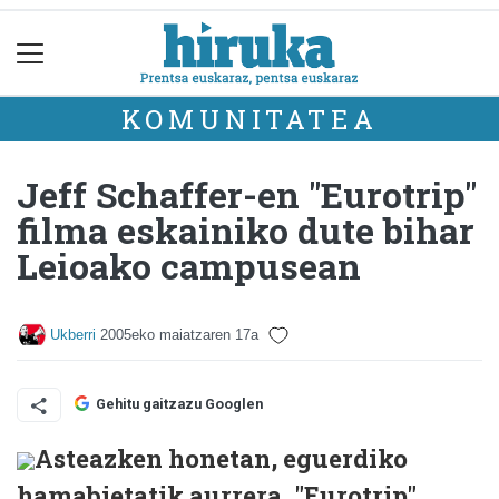
KOMUNITATEA
Jeff Schaffer-en "Eurotrip"
filma eskainiko dute bihar
Leioako campusean
Ukberri
2005eko maiatzaren 17a
Gehitu gaitzazu Googlen
Asteazken honetan, eguerdiko
hamabietatik aurrera, "Eurotrip"