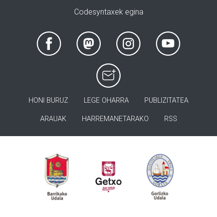
Codesyntaxek egina
HONI BURUZ
LEGE OHARRA
PUBLIZITATEA
ARAUAK
HARREMANETARAKO
RSS