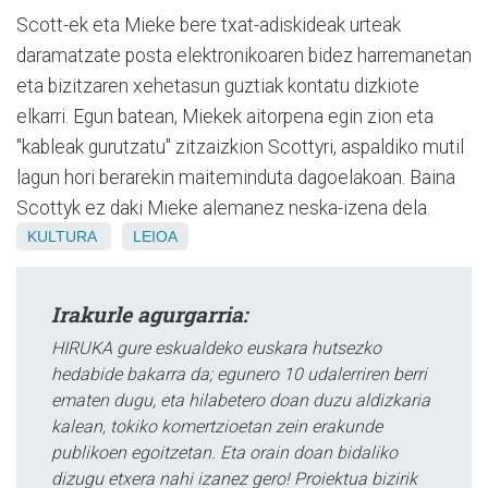
Scott-ek eta Mieke bere txat-adiskideak urteak
daramatzate posta elektronikoaren bidez harremanetan
eta bizitzaren xehetasun guztiak kontatu dizkiote
elkarri. Egun batean, Miekek aitorpena egin zion eta
"kableak gurutzatu" zitzaizkion Scottyri, aspaldiko mutil
lagun hori berarekin maiteminduta dagoelakoan. Baina
Scottyk ez daki Mieke alemanez neska-izena dela.
KULTURA
LEIOA
Irakurle agurgarria:
HIRUKA gure eskualdeko euskara hutsezko
hedabide bakarra da; egunero 10 udalerriren berri
ematen dugu, eta hilabetero doan duzu aldizkaria
kalean, tokiko komertzioetan zein erakunde
publikoen egoitzetan. Eta orain doan bidaliko
dizugu etxera nahi izanez gero! Proiektua bizirik