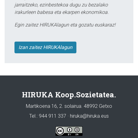
jarraitzeko, ezinbestekoa dugu zu bezalako
irakurleen babesa eta ekarpen ekonomikoa.
Egin zaitez HIRUKAlagun eta gozatu euskaraz!
Izan zaitez HIRUKAlagun
HIRUKA Koop.Sozietatea.
Martikoena 16, 2. solairua. 48992 Getxo
Tel.: 944 911 337 · hiruka@hiruka.eus