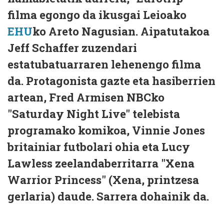
filma egongo da ikusgai Leioako
EHU
ko Areto Nagusian. Aipatutakoa
Jeff Schaffer zuzendari
estatubatuarraren lehenengo filma
da. Protagonista gazte eta hasiberrien
artean, Fred Armisen NBCko
"Saturday Night Live" telebista
programako komikoa, Vinnie Jones
britainiar futbolari ohia eta Lucy
Lawless zeelandaberritarra "Xena
Warrior Princess" (Xena, printzesa
gerlaria) daude. Sarrera dohainik da.