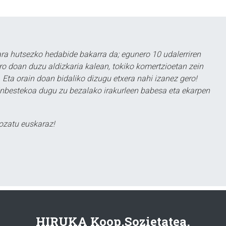
a hutsezko hedabide bakarra da; egunero 10 udalerriren
ero doan duzu aldizkaria kalean, tokiko komertzioetan zein
 Eta orain doan bidaliko dizugu etxera nahi izanez gero!
ezinbestekoa dugu zu bezalako irakurleen babesa eta ekarpen
ozatu euskaraz!
HIRUKA Koop.Sozietatea.