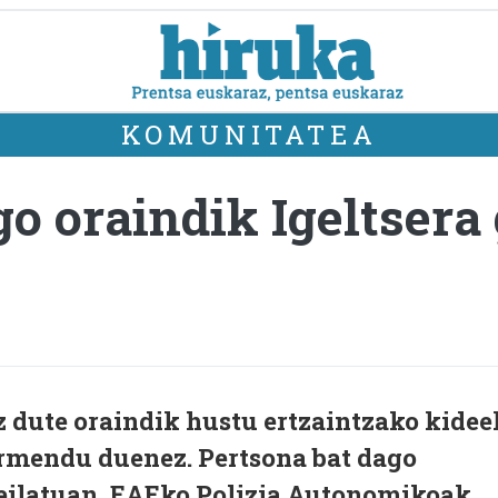
KOMUNITATEA
go oraindik Igeltsera
z dute oraindik hustu ertzaintzako kidee
rmendu duenez. Pertsona bat dago
teilatuan, EAEko Polizia Autonomikoak