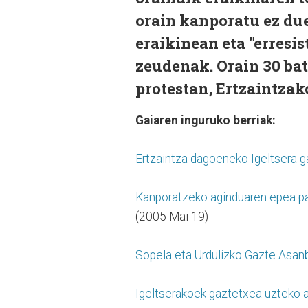
orain kanporatu ez due
eraikinean eta "erresis
zeudenak. Orain 30 bat
protestan, Ertzaintzak
Gaiaren inguruko berriak:
Ertzaintza dagoeneko Igeltsera g
Kanporatzeko aginduaren epea pas
(2005 Mai 19)
Sopela eta Urdulizko Gazte Asanbl
Igeltserakoek gaztetxea uzteko a