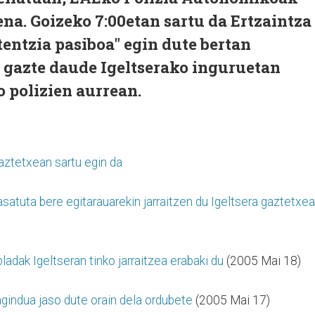
na. Goizeko 7:00etan sartu da Ertzaintza
tentzia pasiboa" egin dute bertan
 gazte daude Igeltserako inguruetan
o polizien aurrean.
aztetxean sartu egin da
atuta bere egitarauarekin jarraitzen du Igeltsera gaztetxe
adak Igeltseran tinko jarraitzea erabaki du
(2005 Mai 18)
gindua jaso dute orain dela ordubete
(2005 Mai 17)