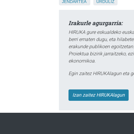
JENDARTEA
URDULIZ
Irakurle agurgarria:
HIRUKA gure eskualdeko euskar
berri ematen dugu, eta hilabet
erakunde publikoen egoitzetan.
Proiektua bizirik jarraitzeko, 
ekonomikoa.
Egin zaitez HIRUKAlagun eta g
Izan zaitez HIRUKAlagun