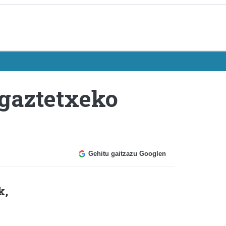
 gaztetxeko
Gehitu gaitzazu Googlen
k,