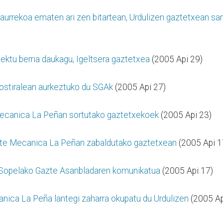
urrekoa ematen ari zen bitartean, Urdulizen gaztetxean sar
ektu berria daukagu, Igeltsera gaztetxea
(2005 Api 29)
 ostiralean aurkeztuko du SGAk
(2005 Api 27)
Mecanica La Peñan sortutako gaztetxekoek
(2005 Api 23)
dute Mecanica La Peñan zabaldutako gaztetxean
(2005 Api 1
u, Sopelako Gazte Asanbladaren komunikatua
(2005 Api 17)
ica La Peña lantegi zaharra okupatu du Urdulizen
(2005 Ap