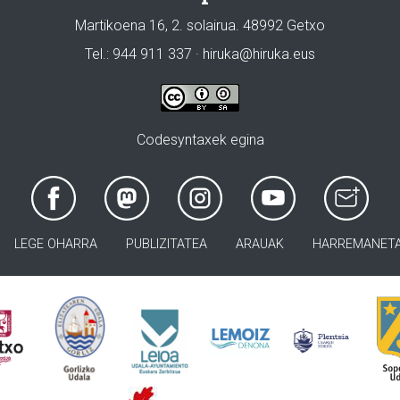
Martikoena 16, 2. solairua. 48992 Getxo
Tel.: 944 911 337 · hiruka@hiruka.eus
Codesyntaxek egina
LEGE OHARRA
PUBLIZITATEA
ARAUAK
HARREMANET