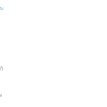
tu
7)
i