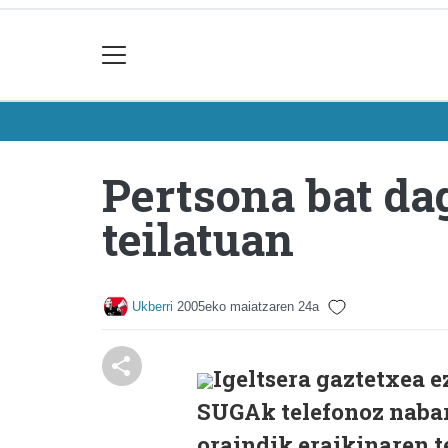
Pertsona bat da
teilatuan
Ukberri
2005eko maiatzaren 24a
Igeltsera gaztetxea e
SUGAk telefonoz naba
oraindik eraikinaren 