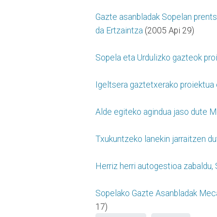
Gazte asanbladak Sopelan prentsa
da Ertzaintza
(2005 Api 29)
Sopela eta Urdulizko gazteok proi
Igeltsera gaztetxerako proiektua
Alde egiteko agindua jaso dute 
Txukuntzeko lanekin jarraitzen 
Herriz herri autogestioa zabald
Sopelako Gazte Asanbladak Mecan
17)