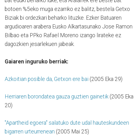
bat eduki beharko luke, eta Aralarrek ere beste bat
botoen %5eko muga ezarriko ez balitz, bestela Getxo
Biziak bi ordezkari beharko lituzke. Ezker Batuaren
argudioaren arabera Eusko Alkartasunako Jose Ramon
Bilbao eta PPko Rafael Moreno izango lirateke ez
dagozkien jesarlekuen jabeak.
Gaiaren inguruko berriak:
Azkoitian posible da, Getxon ere bai
(2005 Eka 29)
Herriaren borondatea gauza guztien gainetik
(2005 Eka
20)
"Apartheid egoera" salatuko dute udal hauteskundeen
bigarren urteurrenean
(2005 Mai 25)