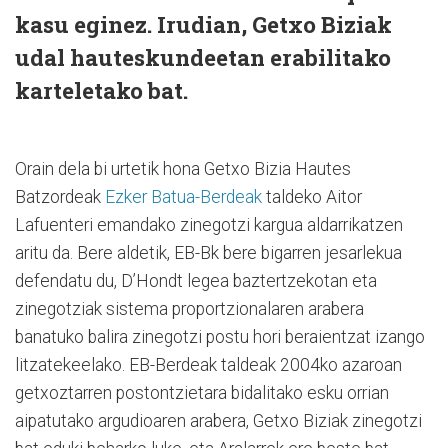
kasu eginez. Irudian, Getxo Biziak
udal hauteskundeetan erabilitako
karteletako bat.
Orain dela bi urtetik hona Getxo Bizia Hautes
Batzordeak
Ezker Batua-Berdeak
taldeko Aitor
Lafuenteri emandako zinegotzi kargua aldarrikatzen
aritu da. Bere aldetik, EB-Bk bere bigarren jesarlekua
defendatu du, D’Hondt legea baztertzekotan eta
zinegotziak sistema proportzionalaren arabera
banatuko balira zinegotzi postu hori beraientzat izango
litzatekeelako. EB-Berdeak taldeak 2004ko azaroan
getxoztarren postontzietara bidalitako esku orrian
aipatutako argudioaren arabera, Getxo Biziak zinegotzi