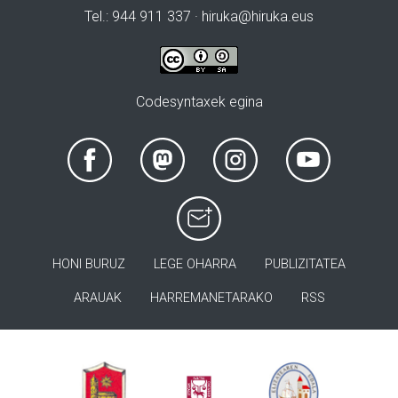
Tel.: 944 911 337 · hiruka@hiruka.eus
Codesyntaxek egina
HONI BURUZ
LEGE OHARRA
PUBLIZITATEA
ARAUAK
HARREMANETARAKO
RSS