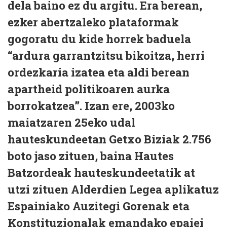
dela baino ez du argitu. Era berean,
ezker abertzaleko plataformak
gogoratu du kide horrek baduela
“ardura garrantzitsu bikoitza, herri
ordezkaria izatea eta aldi berean
apartheid politikoaren aurka
borrokatzea”. Izan ere, 2003ko
maiatzaren 25eko udal
hauteskundeetan Getxo Biziak 2.756
boto jaso zituen, baina Hautes
Batzordeak hauteskundeetatik at
utzi zituen Alderdien Legea aplikatuz
Espainiako Auzitegi Gorenak eta
Konstituzionalak emandako epaiei