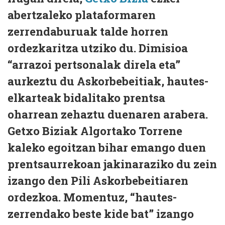
abertzaleko plataformaren
zerrendaburuak talde horren
ordezkaritza utziko du. Dimisioa
“arrazoi pertsonalak direla eta”
aurkeztu du Askorbebeitiak, hautes-
elkarteak bidalitako prentsa
oharrean zehaztu duenaren arabera.
Getxo Biziak Algortako Torrene
kaleko egoitzan bihar emango duen
prentsaurrekoan jakinaraziko du zein
izango den Pili Askorbebeitiaren
ordezkoa. Momentuz, “hautes-
zerrendako beste kide bat” izango