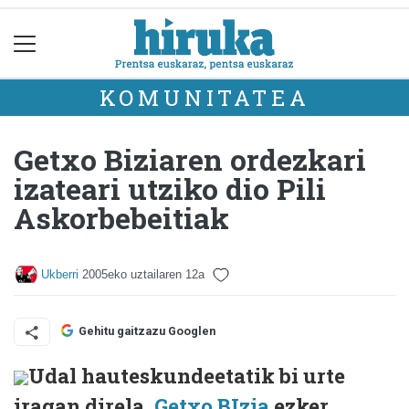
KOMUNITATEA
Getxo Biziaren ordezkari
izateari utziko dio Pili
Askorbebeitiak
Ukberri
2005eko uztailaren 12a
Gehitu gaitzazu Googlen
Udal hauteskundeetatik bi urte
iragan direla,
Getxo BIzia
ezker