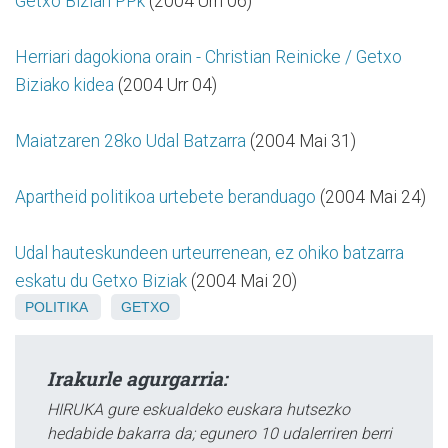
Getxo Biziari PPk
(2004 Urri 06)
Herriari dagokiona orain - Christian Reinicke / Getxo
Biziako kidea
(2004 Urr 04)
Maiatzaren 28ko Udal Batzarra
(2004 Mai 31)
Apartheid politikoa urtebete beranduago
(2004 Mai 24)
Udal hauteskundeen urteurrenean, ez ohiko batzarra
eskatu du Getxo Biziak
(2004 Mai 20)
POLITIKA
GETXO
Irakurle agurgarria:
HIRUKA gure eskualdeko euskara hutsezko
hedabide bakarra da; egunero 10 udalerriren berri