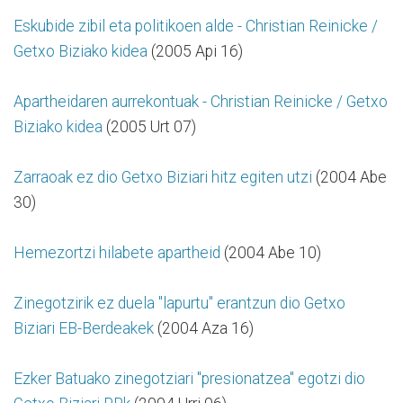
Eskubide zibil eta politikoen alde - Christian Reinicke /
Getxo Biziako kidea
(2005 Api 16)
Apartheidaren aurrekontuak - Christian Reinicke / Getxo
Biziako kidea
(2005 Urt 07)
Zarraoak ez dio Getxo Biziari hitz egiten utzi
(2004 Abe
30)
Hemezortzi hilabete apartheid
(2004 Abe 10)
Zinegotzirik ez duela "lapurtu" erantzun dio Getxo
Biziari EB-Berdeakek
(2004 Aza 16)
Ezker Batuako zinegotziari "presionatzea" egotzi dio