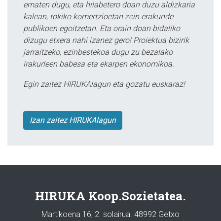
ematen dugu, eta hilabetero doan duzu aldizkaria
kalean, tokiko komertzioetan zein erakunde
publikoen egoitzetan. Eta orain doan bidaliko
dizugu etxera nahi izanez gero! Proiektua bizirik
jarraitzeko, ezinbestekoa dugu zu bezalako
irakurleen babesa eta ekarpen ekonomikoa.
Egin zaitez HIRUKAlagun eta gozatu euskaraz!
Izan zaitez HIRUKAlagun
HIRUKA Koop.Sozietatea.
Martikoena 16, 2. solairua. 48992 Getxo