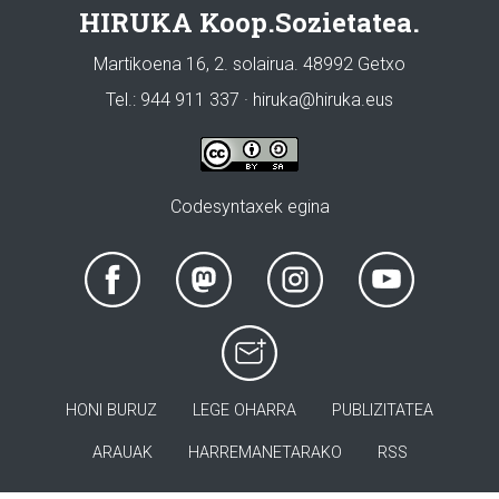
HIRUKA Koop.Sozietatea.
Martikoena 16, 2. solairua. 48992 Getxo
Tel.: 944 911 337 · hiruka@hiruka.eus
Codesyntaxek egina
HONI BURUZ
LEGE OHARRA
PUBLIZITATEA
ARAUAK
HARREMANETARAKO
RSS