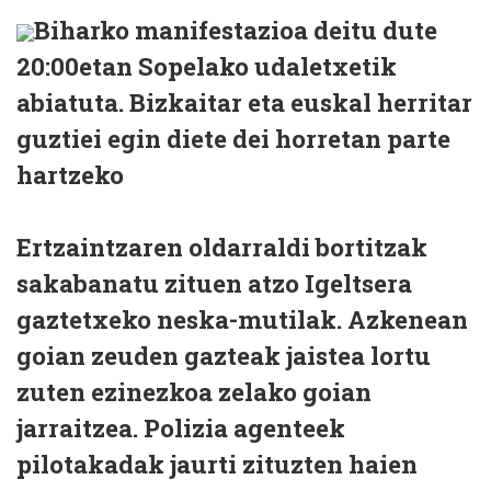
Biharko manifestazioa deitu dute
20:00etan Sopelako udaletxetik
abiatuta. Bizkaitar eta euskal herritar
guztiei egin diete dei horretan parte
hartzeko
Ertzaintzaren oldarraldi bortitzak
sakabanatu zituen atzo Igeltsera
gaztetxeko neska-mutilak. Azkenean
goian zeuden gazteak jaistea lortu
zuten ezinezkoa zelako goian
jarraitzea. Polizia agenteek
pilotakadak jaurti zituzten haien