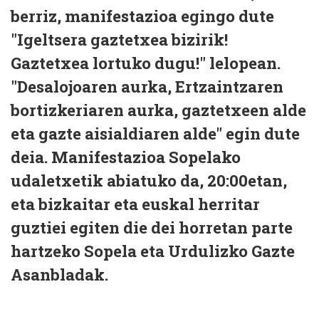
berriz, manifestazioa egingo dute
"Igeltsera gaztetxea bizirik!
Gaztetxea lortuko dugu!" lelopean.
"Desalojoaren aurka, Ertzaintzaren
bortizkeriaren aurka, gaztetxeen alde
eta gazte aisialdiaren alde" egin dute
deia. Manifestazioa Sopelako
udaletxetik abiatuko da, 20:00etan,
eta bizkaitar eta euskal herritar
guztiei egiten die dei horretan parte
hartzeko Sopela eta Urdulizko Gazte
Asanbladak.