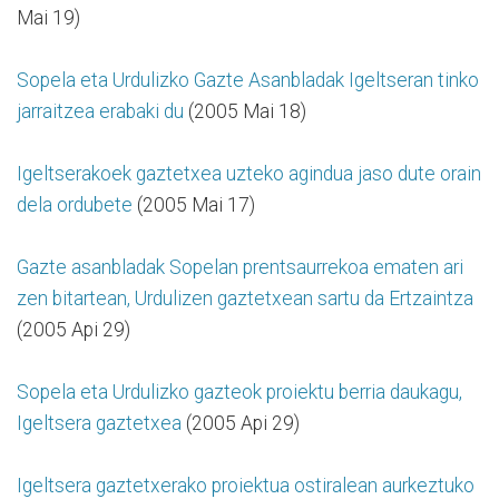
Mai 19)
Sopela eta Urdulizko Gazte Asanbladak Igeltseran tinko
jarraitzea erabaki du
(2005 Mai 18)
Igeltserakoek gaztetxea uzteko agindua jaso dute orain
dela ordubete
(2005 Mai 17)
Gazte asanbladak Sopelan prentsaurrekoa ematen ari
zen bitartean, Urdulizen gaztetxean sartu da Ertzaintza
(2005 Api 29)
Sopela eta Urdulizko gazteok proiektu berria daukagu,
Igeltsera gaztetxea
(2005 Api 29)
Igeltsera gaztetxerako proiektua ostiralean aurkeztuko