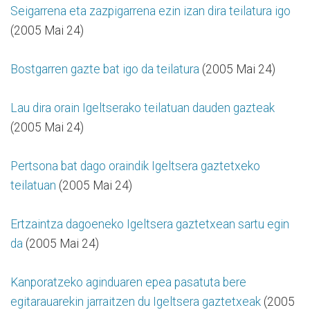
Seigarrena eta zazpigarrena ezin izan dira teilatura igo
(2005 Mai 24)
Bostgarren gazte bat igo da teilatura
(2005 Mai 24)
Lau dira orain Igeltserako teilatuan dauden gazteak
(2005 Mai 24)
Pertsona bat dago oraindik Igeltsera gaztetxeko
teilatuan
(2005 Mai 24)
Ertzaintza dagoeneko Igeltsera gaztetxean sartu egin
da
(2005 Mai 24)
Kanporatzeko aginduaren epea pasatuta bere
egitarauarekin jarraitzen du Igeltsera gaztetxeak
(2005