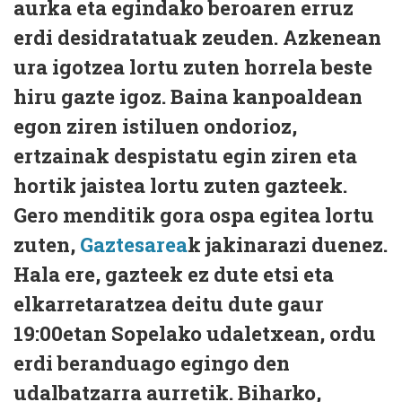
aurka eta egindako beroaren erruz
erdi desidratatuak zeuden. Azkenean
ura igotzea lortu zuten horrela beste
hiru gazte igoz. Baina kanpoaldean
egon ziren istiluen ondorioz,
ertzainak despistatu egin ziren eta
hortik jaistea lortu zuten gazteek.
Gero menditik gora ospa egitea lortu
zuten,
Gaztesarea
k jakinarazi duenez.
Hala ere, gazteek ez dute etsi eta
elkarretaratzea deitu dute gaur
19:00etan Sopelako udaletxean, ordu
erdi beranduago egingo den
udalbatzarra aurretik. Biharko,