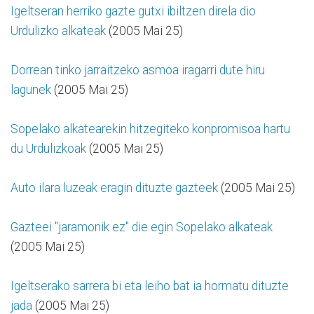
Igeltseran herriko gazte gutxi ibiltzen direla dio
Urdulizko alkateak
(2005 Mai 25)
Dorrean tinko jarraitzeko asmoa iragarri dute hiru
lagunek
(2005 Mai 25)
Sopelako alkatearekin hitzegiteko konpromisoa hartu
du Urdulizkoak
(2005 Mai 25)
Auto ilara luzeak eragin dituzte gazteek
(2005 Mai 25)
Gazteei "jaramonik ez" die egin Sopelako alkateak
(2005 Mai 25)
Igeltserako sarrera bi eta leiho bat ia hormatu dituzte
jada
(2005 Mai 25)