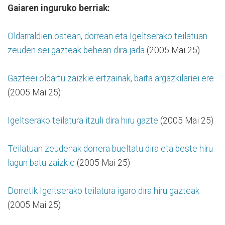
Gaiaren inguruko berriak:
Oldarraldien ostean, dorrean eta Igeltserako teilatuan
zeuden sei gazteak behean dira jada
(2005 Mai 25)
Gazteei oldartu zaizkie ertzainak, baita argazkilariei ere
(2005 Mai 25)
Igeltserako teilatura itzuli dira hiru gazte
(2005 Mai 25)
Teilatuan zeudenak dorrera bueltatu dira eta beste hiru
lagun batu zaizkie
(2005 Mai 25)
Dorretik Igeltserako teilatura igaro dira hiru gazteak
(2005 Mai 25)