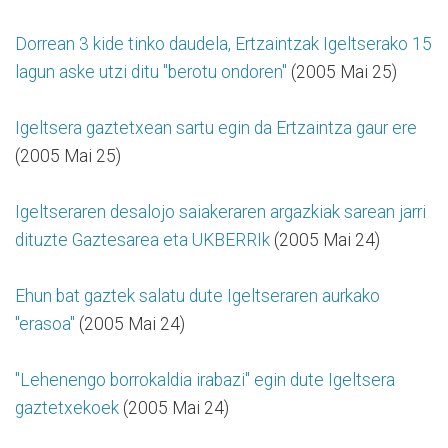
Dorrean 3 kide tinko daudela, Ertzaintzak Igeltserako 15
lagun aske utzi ditu "berotu ondoren"
(2005 Mai 25)
Igeltsera gaztetxean sartu egin da Ertzaintza gaur ere
(2005 Mai 25)
Igeltseraren desalojo saiakeraren argazkiak sarean jarri
dituzte Gaztesarea eta UKBERRIk
(2005 Mai 24)
Ehun bat gaztek salatu dute Igeltseraren aurkako
"erasoa"
(2005 Mai 24)
"Lehenengo borrokaldia irabazi" egin dute Igeltsera
gaztetxekoek
(2005 Mai 24)