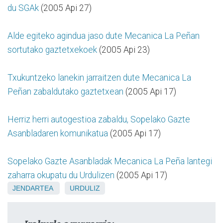
du SGAk
(2005 Api 27)
Alde egiteko agindua jaso dute Mecanica La Peñan
sortutako gaztetxekoek
(2005 Api 23)
Txukuntzeko lanekin jarraitzen dute Mecanica La
Peñan zabaldutako gaztetxean
(2005 Api 17)
Herriz herri autogestioa zabaldu, Sopelako Gazte
Asanbladaren komunikatua
(2005 Api 17)
Sopelako Gazte Asanbladak Mecanica La Peña lantegi
zaharra okupatu du Urdulizen
(2005 Api 17)
JENDARTEA
URDULIZ