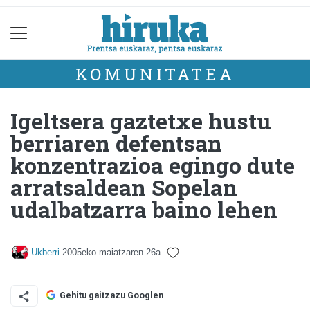
KOMUNITATEA
Igeltsera gaztetxe hustu
berriaren defentsan
konzentrazioa egingo dute
arratsaldean Sopelan
udalbatzarra baino lehen
Ukberri
2005eko maiatzaren 26a
Gehitu gaitzazu Googlen