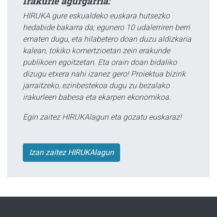
Irakurle agurgarria:
HIRUKA gure eskualdeko euskara hutsezko
hedabide bakarra da; egunero 10 udalerriren berri
ematen dugu, eta hilabetero doan duzu aldizkaria
kalean, tokiko komertzioetan zein erakunde
publikoen egoitzetan. Eta orain doan bidaliko
dizugu etxera nahi izanez gero! Proiektua bizirik
jarraitzeko, ezinbestekoa dugu zu bezalako
irakurleen babesa eta ekarpen ekonomikoa.
Egin zaitez HIRUKAlagun eta gozatu euskaraz!
Izan zaitez HIRUKAlagun