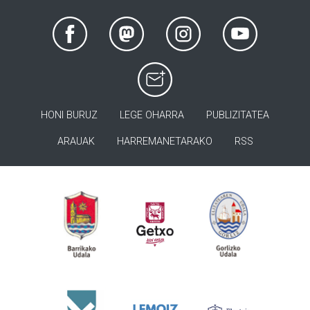
HONI BURUZ
LEGE OHARRA
PUBLIZITATEA
ARAUAK
HARREMANETARAKO
RSS