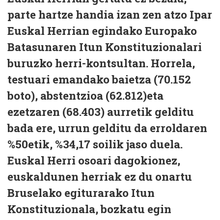
parte hartze handia izan zen atzo Ipar
Euskal Herrian egindako Europako
Batasunaren Itun Konstituzionalari
buruzko herri-kontsultan. Horrela,
testuari emandako baietza (70.152
boto), abstentzioa (62.812)eta
ezetzaren (68.403) aurretik gelditu
bada ere, urrun gelditu da erroldaren
%50etik, %34,17 soilik jaso duela.
Euskal Herri osoari dagokionez,
euskaldunen herriak ez du onartu
Bruselako egiturarako Itun
Konstituzionala, bozkatu egin