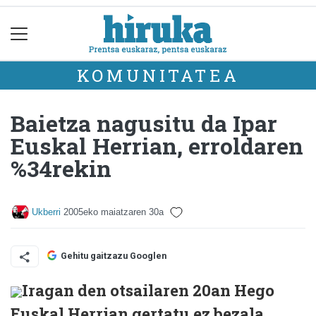
KOMUNITATEA
Baietza nagusitu da Ipar
Euskal Herrian, erroldaren
%34rekin
Ukberri
2005eko maiatzaren 30a
Gehitu gaitzazu Googlen
Iragan den otsailaren 20an Hego
Euskal Herrian gertatu ez bezala,