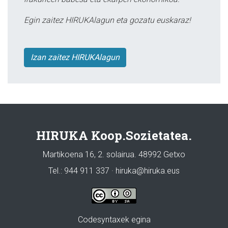
Egin zaitez HIRUKAlagun eta gozatu euskaraz!
Izan zaitez HIRUKAlagun
HIRUKA Koop.Sozietatea.
Martikoena 16, 2. solairua. 48992 Getxo
Tel.: 944 911 337 · hiruka@hiruka.eus
Codesyntaxek egina