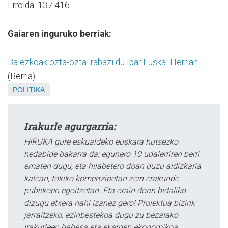
Errolda: 137.416
Gaiaren inguruko berriak:
Baiezkoak ozta-ozta irabazi du Ipar Euskal Herrian
(Berria)
POLITIKA
Irakurle agurgarria:
HIRUKA gure eskualdeko euskara hutsezko
hedabide bakarra da; egunero 10 udalerriren berri
ematen dugu, eta hilabetero doan duzu aldizkaria
kalean, tokiko komertzioetan zein erakunde
publikoen egoitzetan. Eta orain doan bidaliko
dizugu etxera nahi izanez gero! Proiektua bizirik
jarraitzeko, ezinbestekoa dugu zu bezalako
irakurleen babesa eta ekarpen ekonomikoa.