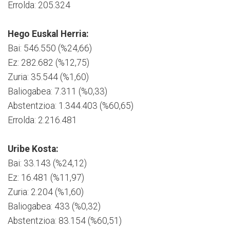
Errolda: 205.324
Hego Euskal Herria:
Bai: 546.550 (%24,66)
Ez: 282.682 (%12,75)
Zuria: 35.544 (%1,60)
Baliogabea: 7.311 (%0,33)
Abstentzioa: 1.344.403 (%60,65)
Errolda: 2.216.481
Uribe Kosta:
Bai: 33.143 (%24,12)
Ez: 16.481 (%11,97)
Zuria: 2.204 (%1,60)
Baliogabea: 433 (%0,32)
Abstentzioa: 83.154 (%60,51)