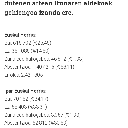
dutenen artean Itunaren aldekoak
gehiengoa izanda ere.
Euskal Herria:
Bai: 616.702 (%25,46)
Ez: 351.085 (%14,50)
Zuria edo baliogabea: 46.812 (%1,93)
Abstentzioa: 1.407.215 (%58,11)
Errolda: 2.421.805
Ipar Euskal Herria:
Bai: 70.152 (%34,17)
Ez: 68.403 (%33,31)
Zuria edo baliogabea: 3.957 (%1,93)
Abstentzioa: 62.812 (%30,59)