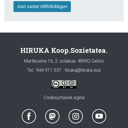
Izan zaitez HIRUKAlagun
HIRUKA Koop.Sozietatea.
Martikoena 16, 2. solairua. 48992 Getxo
Tel.: 944 911 337 · hiruka@hiruka.eus
Codesyntaxek egina