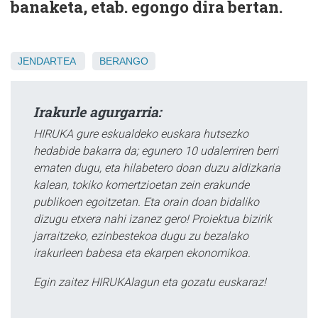
banaketa, etab. egongo dira bertan.
JENDARTEA
BERANGO
Irakurle agurgarria:
HIRUKA gure eskualdeko euskara hutsezko
hedabide bakarra da; egunero 10 udalerriren berri
ematen dugu, eta hilabetero doan duzu aldizkaria
kalean, tokiko komertzioetan zein erakunde
publikoen egoitzetan. Eta orain doan bidaliko
dizugu etxera nahi izanez gero! Proiektua bizirik
jarraitzeko, ezinbestekoa dugu zu bezalako
irakurleen babesa eta ekarpen ekonomikoa.
Egin zaitez HIRUKAlagun eta gozatu euskaraz!