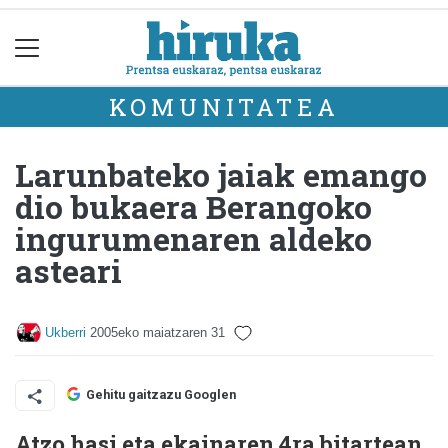
KOMUNITATEA
Larunbateko jaiak emango
dio bukaera Berangoko
ingurumenaren aldeko
asteari
Ukberri
2005eko maiatzaren 31
Gehitu gaitzazu Googlen
Atzo hasi eta ekainaren 4ra bitartean,