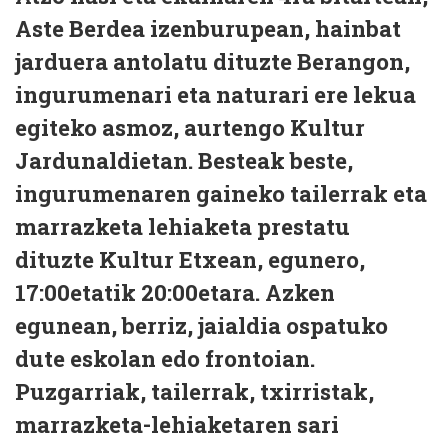
Aste Berdea izenburupean, hainbat
jarduera antolatu dituzte Berangon,
ingurumenari eta naturari ere lekua
egiteko asmoz, aurtengo Kultur
Jardunaldietan. Besteak beste,
ingurumenaren gaineko tailerrak eta
marrazketa lehiaketa prestatu
dituzte Kultur Etxean, egunero,
17:00etatik 20:00etara. Azken
egunean, berriz, jaialdia ospatuko
dute eskolan edo frontoian.
Puzgarriak, tailerrak, txirristak,
marrazketa-lehiaketaren sari