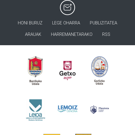
HONI BURUZ
LEGE OHARRA
PUBLIZITATEA
ARAUAK
HARREMANETARAKO
RSS