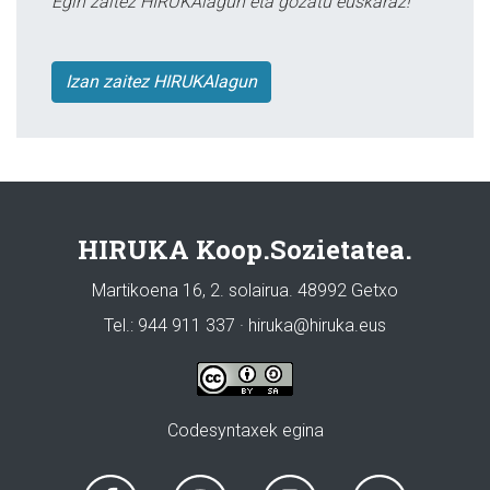
Egin zaitez HIRUKAlagun eta gozatu euskaraz!
Izan zaitez HIRUKAlagun
HIRUKA Koop.Sozietatea.
Martikoena 16, 2. solairua. 48992 Getxo
Tel.: 944 911 337 · hiruka@hiruka.eus
Codesyntaxek egina