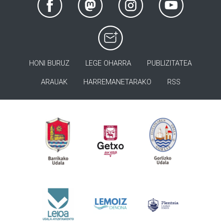
HONI BURUZ
LEGE OHARRA
PUBLIZITATEA
ARAUAK
HARREMANETARAKO
RSS