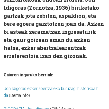
Idigoras (Zornotza, 1936) biriketako
gaitzak jota zebilen, aspaldion, eta
bere egoera gaiztotzen joan da. Azken
bi asteak zeramatzan ingresaturik
eta gaur goizean eman du azken
hatsa, ezker abertzalearentzak
erreferentzia izan den gizonak.
Gaiaren inguruko berriak:
Jon Idigoras ezker abertzaleko buruzagi historikoa hil
da
(Berria.info)
BIOGRAFIA: Jon Idigoras
(Eitb24.com)