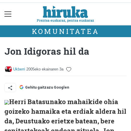
KOMUNITATEA
Jon Idigoras hil da
Ukberri
2005eko ekainaren 3a
Gehitu gaitzazu Googlen
Herri Batasunako mahaikide ohia
goizeko hamaika eta erdiak aldera hil
da, Deustuako erietxe batean, bere
senitartekoak ondoan zituela. Jon