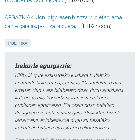
ARGAZKIAK: Jon Idigorasen bizitza irudietan, ama,
gazte garaiak, politika jarduera, ...
(Eitb24.com)
POLITIKA
Irakurle agurgarria:
HIRUKA gure eskualdeko euskara hutsezko
hedabide bakarra da; egunero 10 udalerriren berri
ematen dugu, eta hilabetero doan duzu aldizkaria
kalean, tokiko komertzioetan zein erakunde
publikoen egoitzetan. Eta orain doan bidaliko
dizugu etxera nahi izanez gero! Proiektua bizirik
jarraitzeko, ezinbestekoa dugu zu bezalako
irakurleen babesa eta ekarpen ekonomikoa.