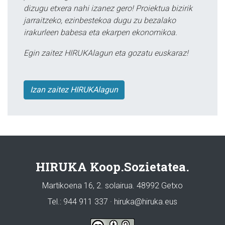
dizugu etxera nahi izanez gero! Proiektua bizirik
jarraitzeko, ezinbestekoa dugu zu bezalako
irakurleen babesa eta ekarpen ekonomikoa.
Egin zaitez HIRUKAlagun eta gozatu euskaraz!
Izan zaitez HIRUKAlagun
HIRUKA Koop.Sozietatea.
Martikoena 16, 2. solairua. 48992 Getxo
Tel.: 944 911 337 · hiruka@hiruka.eus