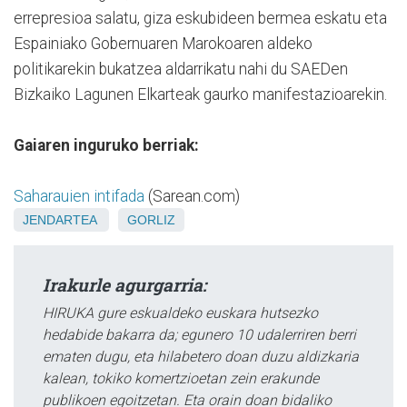
errepresioa salatu, giza eskubideen bermea eskatu eta
Espainiako Gobernuaren Marokoaren aldeko
politikarekin bukatzea aldarrikatu nahi du SAEDen
Bizkaiko Lagunen Elkarteak gaurko manifestazioarekin.
Gaiaren inguruko berriak:
Saharauien intifada
(Sarean.com)
JENDARTEA
GORLIZ
Irakurle agurgarria:
HIRUKA gure eskualdeko euskara hutsezko
hedabide bakarra da; egunero 10 udalerriren berri
ematen dugu, eta hilabetero doan duzu aldizkaria
kalean, tokiko komertzioetan zein erakunde
publikoen egoitzetan. Eta orain doan bidaliko