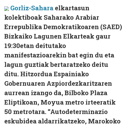
Gorliz-Sahara
elkartasun
kolektiboak Saharako Arabiar
Errepublika Demokratikoaren (SAED)
Bizkaiko Lagunen Elkarteak gaur
19:30etan deitutako
manifestazioarekin bat egin du eta
lagun guztiak bertaratzeko deitu
ditu. Hitzordua Espainiako
Gobernuaren Azpiordezkaritzaren
aurrean izango da, Bilboko Plaza
Eliptikoan, Moyua metro irteeratik
50 metrotara. “Autodeterminazio
eskubidea aldarrikatzeko, Marokoko