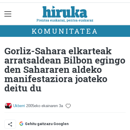
KOMUNITATEA
Gorliz-Sahara elkarteak
arratsaldean Bilbon egingo
den Sahararen aldeko
manifestaziora joateko
deitu du
Ukberri
2005eko ekainaren 3a
Gehitu gaitzazu Googlen