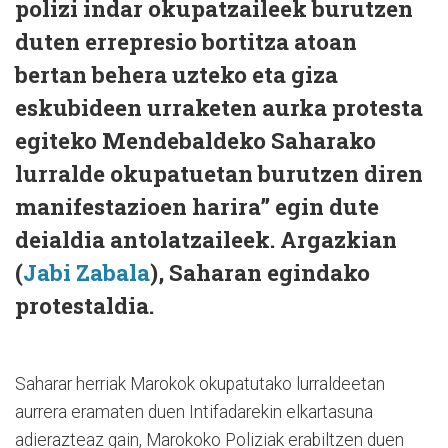
polizi indar okupatzaileek burutzen
duten errepresio bortitza atoan
bertan behera uzteko eta giza
eskubideen urraketen aurka protesta
egiteko Mendebaldeko Saharako
lurralde okupatuetan burutzen diren
manifestazioen harira” egin dute
deialdia antolatzaileek. Argazkian
(
Jabi Zabala
), Saharan egindako
protestaldia.
Saharar herriak Marokok okupatutako lurraldeetan
aurrera eramaten duen Intifadarekin elkartasuna
adierazteaz gain, Marokoko Poliziak erabiltzen duen