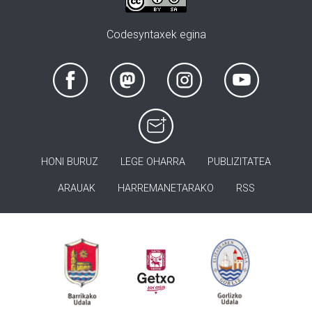
Codesyntaxek egina
HONI BURUZ
LEGE OHARRA
PUBLIZITATEA
ARAUAK
HARREMANETARAKO
RSS