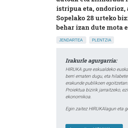
istripua eta, ondorioz, 
Sopelako 28 urteko bi
behar izan dute mota 
JENDARTEA
PLENTZIA
Irakurle agurgarria:
HIRUKA gure eskualdeko euskar
berri ematen dugu, eta hilabet
erakunde publikoen egoitzetan.
Proiektua bizirik jarraitzeko, 
ekonomikoa.
Egin zaitez HIRUKAlagun eta g