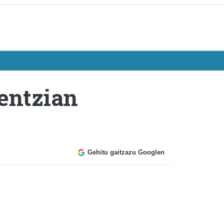
lentzian
Gehitu gaitzazu Googlen