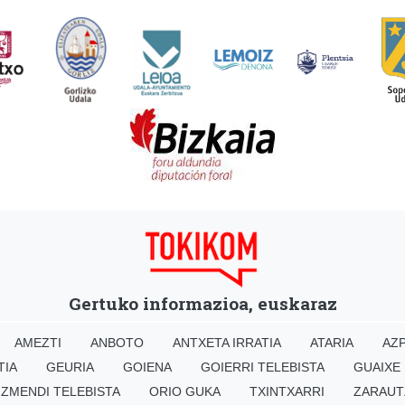
Gertuko informazioa, euskaraz
AMEZTI
ANBOTO
ANTXETA IRRATIA
ATARIA
AZP
TIA
GEURIA
GOIENA
GOIERRI TELEBISTA
GUAIXE
IZMENDI TELEBISTA
ORIO GUKA
TXINTXARRI
ZARAUT