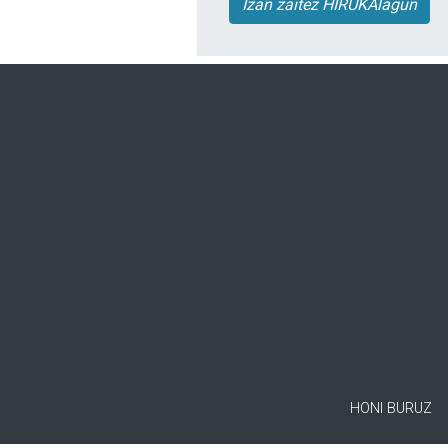
Izan zaitez HIRUKAlagun
HONI BURUZ