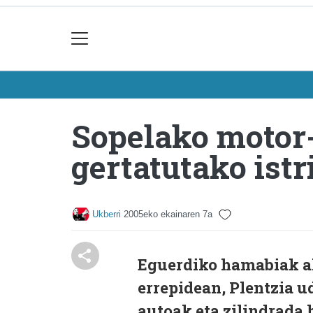
Sopelako motor-
gertatutako ist
Ukberri
2005eko ekainaren 7a
Eguerdiko hamabiak al
errepidean, Plentzia u
autoak eta zilindrada