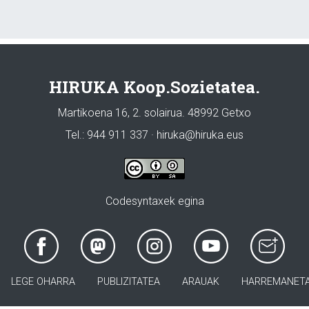
HIRUKA Koop.Sozietatea.
Martikoena 16, 2. solairua. 48992 Getxo
Tel.: 944 911 337 · hiruka@hiruka.eus
Codesyntaxek egina
LEGE OHARRA
PUBLIZITATEA
ARAUAK
HARREMANET