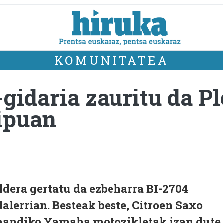
KOMUNITATEA
gidaria zauritu da P
ripuan
dera gertatu da ezbeharra BI-2704
dalerrian. Besteak beste, Citroen Saxo
 handiko Yamaha motozikletak izan dute