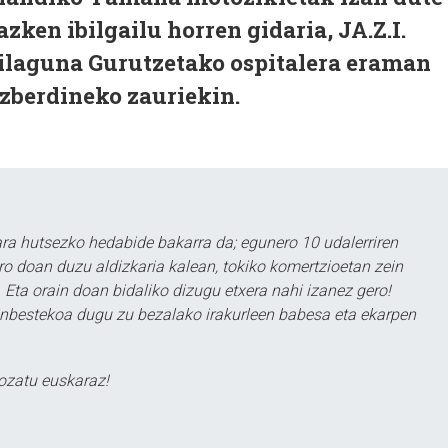
azken ibilgailu horren gidaria, JA.Z.I.
zilaguna Gurutzetako ospitalera eraman
ezberdineko zauriekin.
a hutsezko hedabide bakarra da; egunero 10 udalerriren
ero doan duzu aldizkaria kalean, tokiko komertzioetan zein
 Eta orain doan bidaliko dizugu etxera nahi izanez gero!
ezinbestekoa dugu zu bezalako irakurleen babesa eta ekarpen
ozatu euskaraz!