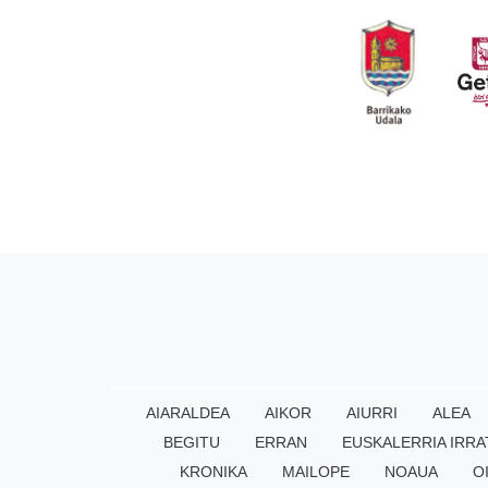
AIARALDEA
AIKOR
AIURRI
ALEA
BEGITU
ERRAN
EUSKALERRIA IRRA
KRONIKA
MAILOPE
NOAUA
O