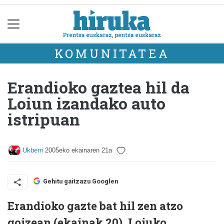
KOMUNITATEA
Erandioko gaztea hil da
Loiun izandako auto
istripuan
Ukberri
2005eko ekainaren 21a
Gehitu gaitzazu Googlen
Erandioko gazte bat hil zen atzo
goizean (ekainak 20), Loiuko