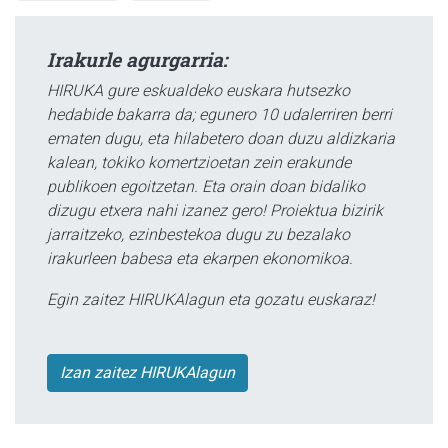
Irakurle agurgarria:
HIRUKA gure eskualdeko euskara hutsezko
hedabide bakarra da; egunero 10 udalerriren berri
ematen dugu, eta hilabetero doan duzu aldizkaria
kalean, tokiko komertzioetan zein erakunde
publikoen egoitzetan. Eta orain doan bidaliko
dizugu etxera nahi izanez gero! Proiektua bizirik
jarraitzeko, ezinbestekoa dugu zu bezalako
irakurleen babesa eta ekarpen ekonomikoa.
Egin zaitez HIRUKAlagun eta gozatu euskaraz!
Izan zaitez HIRUKAlagun