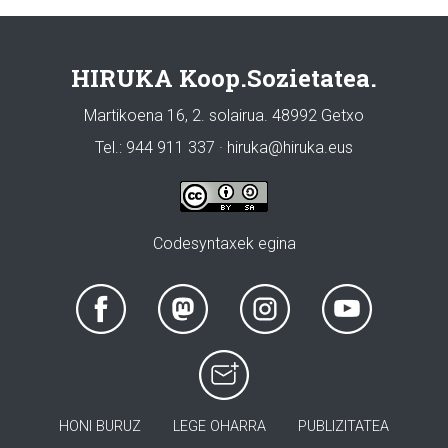
HIRUKA Koop.Sozietatea.
Martikoena 16, 2. solairua. 48992 Getxo
Tel.: 944 911 337 · hiruka@hiruka.eus
Codesyntaxek egina
HONI BURUZ
LEGE OHARRA
PUBLIZITATEA