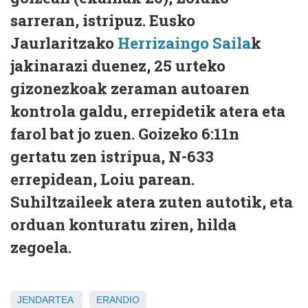
sarreran, istripuz. Eusko
Jaurlaritzako
Herrizaingo Saila
k
jakinarazi duenez, 25 urteko
gizonezkoak zeraman autoaren
kontrola galdu, errepidetik atera eta
farol bat jo zuen. Goizeko 6:11n
gertatu zen istripua, N-633
errepidean, Loiu parean.
Suhiltzaileek atera zuten autotik, eta
orduan konturatu ziren, hilda
zegoela.
JENDARTEA
ERANDIO