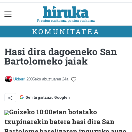
KOMUNITATEA
Hasi dira dagoeneko San
Bartolomeko jaiak
Ukberri
2005eko abuztuaren 24a
Gehitu gaitzazu Googlen
Goizeko 10:00etan botatako
txupinarekin batera hasi dira San
Bartolome baselizaren inguruko auzo