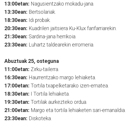
13:00etan:
Nagusientzako mokadu-jana.
13:30ean:
Bertsolariak.
18:30ean:
Idi probak.
20:30ean:
Kuadrilen jaitsiera Ku-Klux fanfarriarekin.
21:30ean:
Sardina-jana herrikoia.
23:30ean:
Luhartz taldearekin erromeria.
Abuztuak 25, osteguna
11:00etan:
Zirku-tailerra.
16:30ean:
Haurrentzako margo lehiaketa.
17:00etan:
Tortila txapelketarako izen-ematea.
18:30etan:
I Tortila lehiaketa.
19:30etan:
Tortilak aurkezteko ordua.
21:00etan:
Margo eta tortila lehiaketen sari-emanaldia.
23:30ean:
Diskoteka.