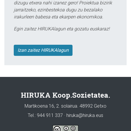
dizugu etxera nahi izanez gero! Proiektua bizirik
jarraitzeko, ezinbestekoa dugu zu bezalako
irakurleen babesa eta ekarpen ekonomikoa.
Egin zaitez HIRUKAlagun eta gozatu euskaraz!
Izan zaitez HIRUKAlagun
HIRUKA Koop.Sozietatea.
Martikoena 16, 2. solairua. 48992 Getxo
Tel.: 944 911 337 · hiruka@hiruka.eus