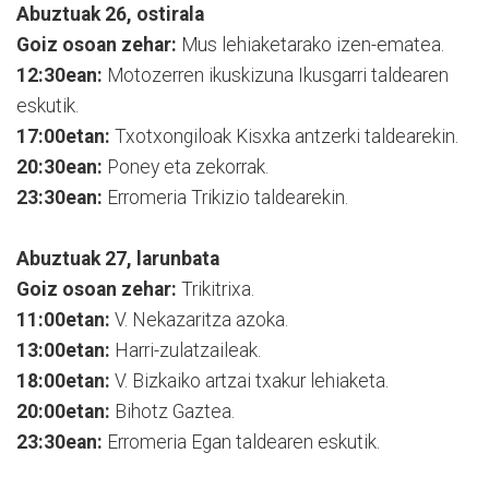
Abuztuak 26, ostirala
Goiz osoan zehar:
Mus lehiaketarako izen-ematea.
12:30ean:
Motozerren ikuskizuna Ikusgarri taldearen
eskutik.
17:00etan:
Txotxongiloak Kisxka antzerki taldearekin.
20:30ean:
Poney eta zekorrak.
23:30ean:
Erromeria Trikizio taldearekin.
Abuztuak 27, larunbata
Goiz osoan zehar:
Trikitrixa.
11:00etan:
V. Nekazaritza azoka.
13:00etan:
Harri-zulatzaileak.
18:00etan:
V. Bizkaiko artzai txakur lehiaketa.
20:00etan:
Bihotz Gaztea.
23:30ean:
Erromeria Egan taldearen eskutik.