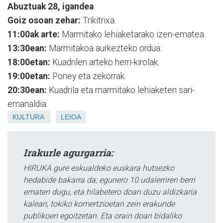
Abuztuak 28, igandea
Goiz osoan zehar:
Trikitrixa.
11:00ak arte:
Marmitako lehiaketarako izen-ematea.
13:30ean:
Marmitakoa aurkezteko ordua.
18:00etan:
Kuadrilen arteko herri-kirolak.
19:00etan:
Poney eta zekorrak.
20:30ean:
Kuadrila eta marmitako lehiaketen sari-
emanaldia.
KULTURA
LEIOA
Irakurle agurgarria:
HIRUKA gure eskualdeko euskara hutsezko
hedabide bakarra da; egunero 10 udalerriren berri
ematen dugu, eta hilabetero doan duzu aldizkaria
kalean, tokiko komertzioetan zein erakunde
publikoen egoitzetan. Eta orain doan bidaliko