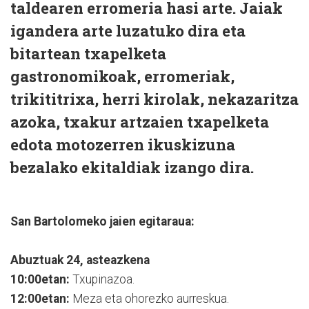
taldearen erromeria hasi arte. Jaiak
igandera arte luzatuko dira eta
bitartean txapelketa
gastronomikoak, erromeriak,
trikititrixa, herri kirolak, nekazaritza
azoka, txakur artzaien txapelketa
edota motozerren ikuskizuna
bezalako ekitaldiak izango dira.
San Bartolomeko jaien egitaraua:
Abuztuak 24, asteazkena
10:00etan:
Txupinazoa.
12:00etan:
Meza eta ohorezko aurreskua.