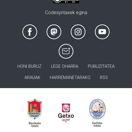
Codesyntaxek egina
HONI BURUZ
LEGE OHARRA
PUBLIZITATEA
ARAUAK
HARREMANETARAKO
RSS