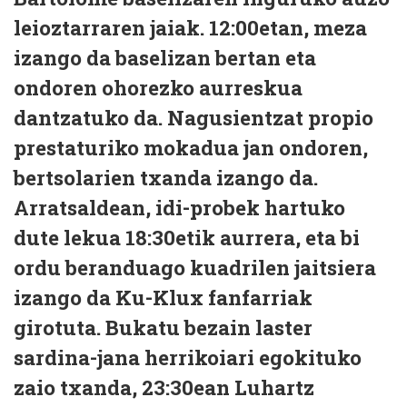
leioztarraren jaiak. 12:00etan, meza
izango da baselizan bertan eta
ondoren ohorezko aurreskua
dantzatuko da. Nagusientzat propio
prestaturiko mokadua jan ondoren,
bertsolarien txanda izango da.
Arratsaldean, idi-probek hartuko
dute lekua 18:30etik aurrera, eta bi
ordu beranduago kuadrilen jaitsiera
izango da Ku-Klux fanfarriak
girotuta. Bukatu bezain laster
sardina-jana herrikoiari egokituko
zaio txanda, 23:30ean Luhartz