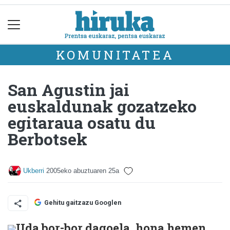
KOMUNITATEA
San Agustin jai
euskaldunak gozatzeko
egitaraua osatu du
Berbotsek
Ukberri
2005eko abuztuaren 25a
Gehitu gaitzazu Googlen
Uda bor-bor dagoela, hona hemen