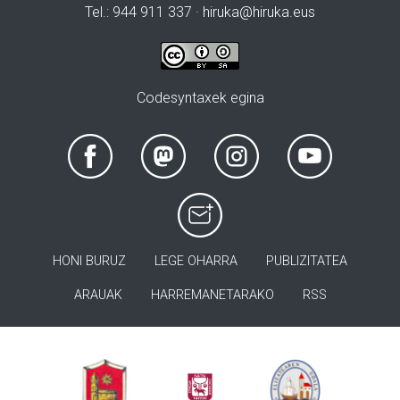
Tel.: 944 911 337 · hiruka@hiruka.eus
Codesyntaxek egina
HONI BURUZ
LEGE OHARRA
PUBLIZITATEA
ARAUAK
HARREMANETARAKO
RSS