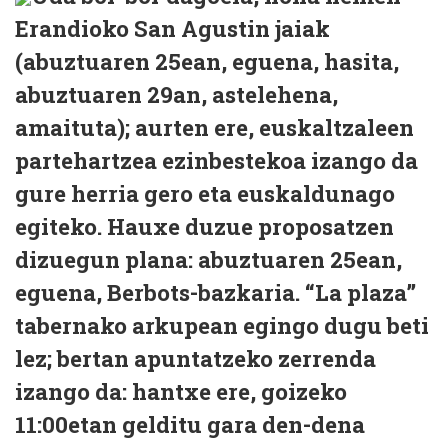
Erandioko San Agustin jaiak
(abuztuaren 25ean, eguena, hasita,
abuztuaren 29an, astelehena,
amaituta); aurten ere, euskaltzaleen
partehartzea ezinbestekoa izango da
gure herria gero eta euskaldunago
egiteko. Hauxe duzue proposatzen
dizuegun plana: abuztuaren 25ean,
eguena, Berbots-bazkaria. “La plaza”
tabernako arkupean egingo dugu beti
lez; bertan apuntatzeko zerrenda
izango da: hantxe ere, goizeko
11:00etan gelditu gara den-dena