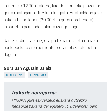
Eguerdiko 12:30ak aldera, kiroldegi ondoko plazan ur
gerra maitagarriak freskatuko gaitu. Arratsaldean jaiak
bukatu baino lehen (20:00etan gutxi gorabehera)
txosnetan parrillada galanta izango dugu.
Jantzi urdin eta zuriz, eta parte hartu jaietan, ahaztu
barik euskara ere momentu orotan plazaratu behar
dugula.
Gora San Agustin Jaiak!
KULTURA
ERANDIO
Irakurle agurgarria:
HIRUKA gure eskualdeko euskara hutsezko
hedabide bakarra da; egunero 10 udalerriren berri