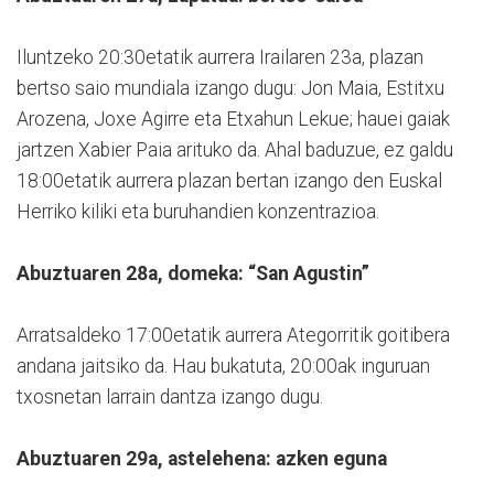
Iluntzeko 20:30etatik aurrera Irailaren 23a, plazan
bertso saio mundiala izango dugu: Jon Maia, Estitxu
Arozena, Joxe Agirre eta Etxahun Lekue; hauei gaiak
jartzen Xabier Paia arituko da. Ahal baduzue, ez galdu
18:00etatik aurrera plazan bertan izango den Euskal
Herriko kiliki eta buruhandien konzentrazioa.
Abuztuaren 28a, domeka: “San Agustin”
Arratsaldeko 17:00etatik aurrera Ategorritik goitibera
andana jaitsiko da. Hau bukatuta, 20:00ak inguruan
txosnetan larrain dantza izango dugu.
Abuztuaren 29a, astelehena: azken eguna