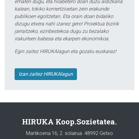
ematen dugu, eta hilabetero doan duzu aldizkaria
kalean, tokiko komertzioetan zein erakunde
publikoen egoitzetan. Eta orain doan bidaliko
dizugu etxera nahi izanez gero! Proiektua bizirik
jarraitzeko, ezinbestekoa dugu zu bezalako
irakurleen babesa eta ekarpen ekonomikoa.
Egin zaitez HIRUKAlagun eta gozatu euskaraz!
Izan zaitez HIRUKAlagun
HIRUKA Koop.Sozietatea.
Martikoena 16, 2. solairua. 48992 Getxo