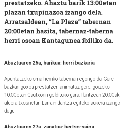
prestatzeko. Ahaztu barik 13:00etan
plazan txupinazoa izango dela.
Arratsaldean, “La Plaza” tabernan
20:00etan hasita, tabernaz-taberna
herri osoan Kantagunea ibiliko da.
Abuztuaren 26a, barikua: herri bazkaria
Apuntatzeko orria herriko tabernan egongo da. Gure
bazkari goxoa prestatzen animatuz gero, goizeko
10:00etan Gautxorin geldituko gara. Iluntzean 20:00ak
aldera txosnetan Larrain dantza egiteko aukera izango
dugu.
Abuztuaren 27a, zapatua: bertso-saioa