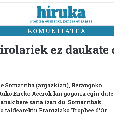
KOMUNITATEA
irolariek ez daukate 
ne Somarriba (argazkian), Berangoko
rtako Eneko Acerok lan gogorra egin dute
lanak bere saria izan du. Somarribak
 taldearekin Frantziako Trophee d'Or