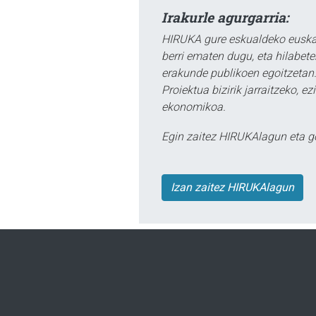
Irakurle agurgarria:
HIRUKA gure eskualdeko euskar
berri ematen dugu, eta hilabet
erakunde publikoen egoitzetan.
Proiektua bizirik jarraitzeko, 
ekonomikoa.
Egin zaitez HIRUKAlagun eta g
Izan zaitez HIRUKAlagun