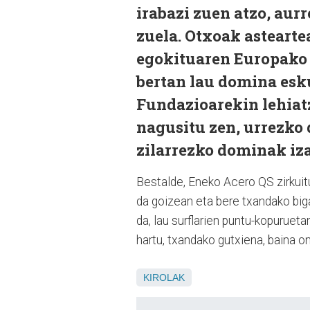
irabazi zuen atzo, aur
zuela. Otxoak astearte
egokituaren Europako 
bertan lau domina esku
Fundazioarekin lehiatz
nagusitu zen, urrezko
zilarrezko dominak iza
Bestalde, Eneko Acero QS zirkuit
da goizean eta bere txandako bigar
da, lau surflarien puntu-kopurueta
hartu, txandako gutxiena, baina on
KIROLAK