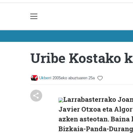
Uribe Kostako k
Ukberri
2005eko abuztuaren 25a
Larrabasterrako Joa
Javier Otxoa eta Algo
azken asteotan. Baina 
Bizkaia-Panda-Durango