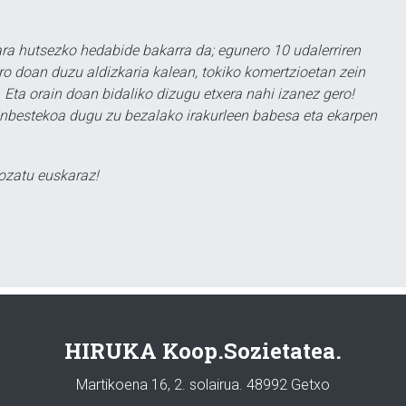
a hutsezko hedabide bakarra da; egunero 10 udalerriren
ero doan duzu aldizkaria kalean, tokiko komertzioetan zein
 Eta orain doan bidaliko dizugu etxera nahi izanez gero!
ezinbestekoa dugu zu bezalako irakurleen babesa eta ekarpen
ozatu euskaraz!
HIRUKA Koop.Sozietatea.
Martikoena 16, 2. solairua. 48992 Getxo