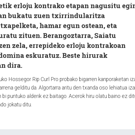
retik erloju kontrako etapan nagusitu egi
an bukatu zuen txirrindularitza
txapelketa, hamar egun ostean, eta
ratu zituen. Berangoztarra, Saiatu
en zela, errepideko erloju kontrakoan
 domina eskuratuz. Beste hirurak
n dira.
uko Hossegor Rip Curl Pro probako bigarren kanporaketan iz
rena gelditu da. Algortarra aritu den txanda oso lehiatua iz
n bi puntuko alderik ez baitago. Acerok hiru olatu baino ez dit
do jokatu ditu.