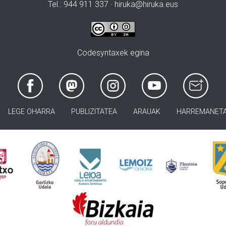
Tel.: 944 911 337 · hiruka@hiruka.eus
Codesyntaxek egina
LEGE OHARRA
PUBLIZITATEA
ARAUAK
HARREMANET