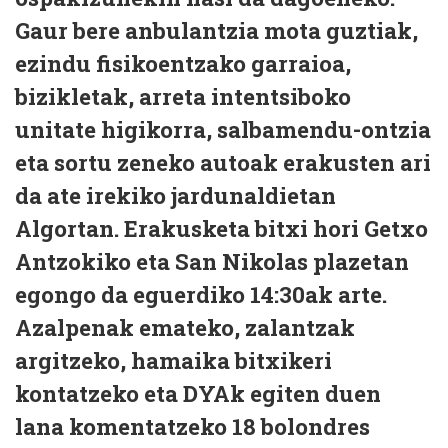
Gaur bere anbulantzia mota guztiak,
ezindu fisikoentzako garraioa,
bizikletak, arreta intentsiboko
unitate higikorra, salbamendu-ontzia
eta sortu zeneko autoak erakusten ari
da ate irekiko jardunaldietan
Algortan. Erakusketa bitxi hori Getxo
Antzokiko eta San Nikolas plazetan
egongo da eguerdiko 14:30ak arte.
Azalpenak emateko, zalantzak
argitzeko, hamaika bitxikeri
kontatzeko eta DYAk egiten duen
lana komentatzeko 18 bolondres