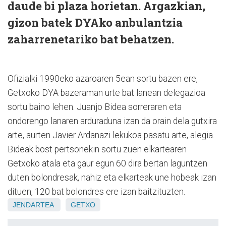
daude bi plaza horietan. Argazkian,
gizon batek DYAko anbulantzia
zaharrenetariko bat behatzen.
Ofizialki 1990eko azaroaren 5ean sortu bazen ere,
Getxoko DYA bazeraman urte bat lanean delegazioa
sortu baino lehen. Juanjo Bidea sorreraren eta
ondorengo lanaren arduraduna izan da orain dela gutxira
arte, aurten Javier Ardanazi lekukoa pasatu arte, alegia.
Bideak bost pertsonekin sortu zuen elkartearen
Getxoko atala eta gaur egun 60 dira bertan laguntzen
duten bolondresak, nahiz eta elkarteak une hobeak izan
dituen, 120 bat bolondres ere izan baitzituzten.
JENDARTEA
GETXO