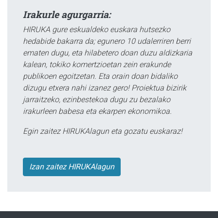
Irakurle agurgarria:
HIRUKA gure eskualdeko euskara hutsezko
hedabide bakarra da; egunero 10 udalerriren berri
ematen dugu, eta hilabetero doan duzu aldizkaria
kalean, tokiko komertzioetan zein erakunde
publikoen egoitzetan. Eta orain doan bidaliko
dizugu etxera nahi izanez gero! Proiektua bizirik
jarraitzeko, ezinbestekoa dugu zu bezalako
irakurleen babesa eta ekarpen ekonomikoa.
Egin zaitez HIRUKAlagun eta gozatu euskaraz!
Izan zaitez HIRUKAlagun