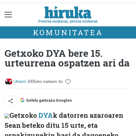
KOMUNITATEA
Getxoko DYA bere 15.
urteurrena ospatzen ari da
Ukberri
2005eko irailaren 4a
Gehitu gaitzazu Googlen
Getxoko
DYA
k datorren azaroaren
5ean beteko ditu 15 urte, eta
ospakizunekin hasi da dagoeneko.