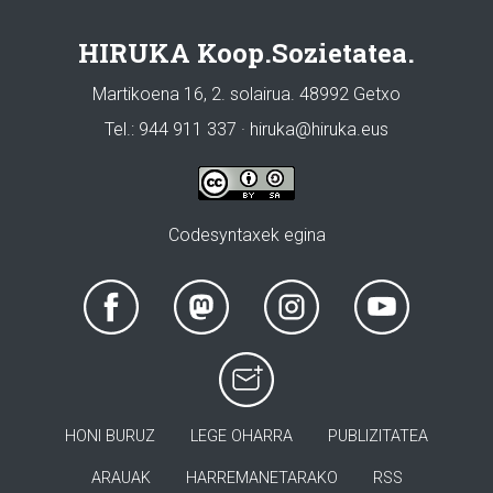
HIRUKA Koop.Sozietatea.
Martikoena 16, 2. solairua. 48992 Getxo
Tel.: 944 911 337 · hiruka@hiruka.eus
Codesyntaxek egina
HONI BURUZ
LEGE OHARRA
PUBLIZITATEA
ARAUAK
HARREMANETARAKO
RSS