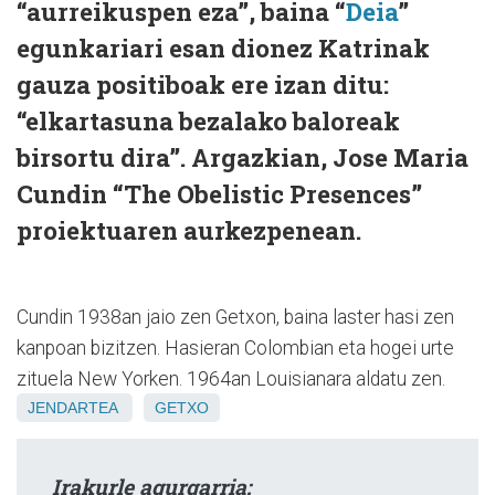
“aurreikuspen eza”, baina “
Deia
”
egunkariari esan dionez Katrinak
gauza positiboak ere izan ditu:
“elkartasuna bezalako baloreak
birsortu dira”. Argazkian, Jose Maria
Cundin “The Obelistic Presences”
proiektuaren aurkezpenean.
Cundin 1938an jaio zen Getxon, baina laster hasi zen
kanpoan bizitzen. Hasieran Colombian eta hogei urte
zituela New Yorken. 1964an Louisianara aldatu zen.
JENDARTEA
GETXO
Irakurle agurgarria: