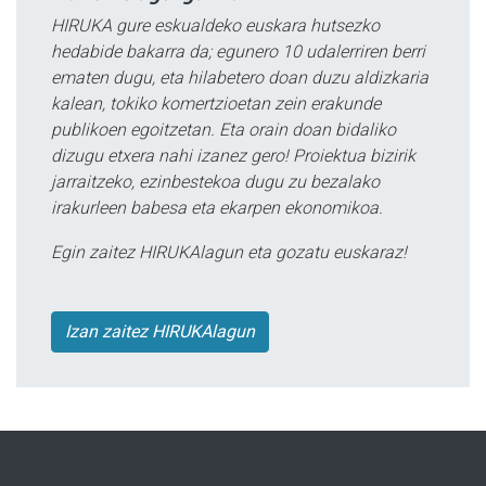
HIRUKA gure eskualdeko euskara hutsezko
hedabide bakarra da; egunero 10 udalerriren berri
ematen dugu, eta hilabetero doan duzu aldizkaria
kalean, tokiko komertzioetan zein erakunde
publikoen egoitzetan. Eta orain doan bidaliko
dizugu etxera nahi izanez gero! Proiektua bizirik
jarraitzeko, ezinbestekoa dugu zu bezalako
irakurleen babesa eta ekarpen ekonomikoa.
Egin zaitez HIRUKAlagun eta gozatu euskaraz!
Izan zaitez HIRUKAlagun