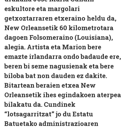
eskultore eta margolari
getxoztarraren etxeraino heldu da,
New Orleansetik 60 kilometrotara
dagoen Folsomeraino (Louisiana),
alegia. Artista eta Marion bere
emazte irlandarra ondo badaude ere,
beren bi seme nagusienak eta bere
biloba bat non dauden ez dakite.
Bitartean beraien etxea New
Orleansetik ihes egindakoen aterpea
bilakatu da. Cundinek
“lotsagarritzat” jo du Estatu
Batuetako administrazioaren