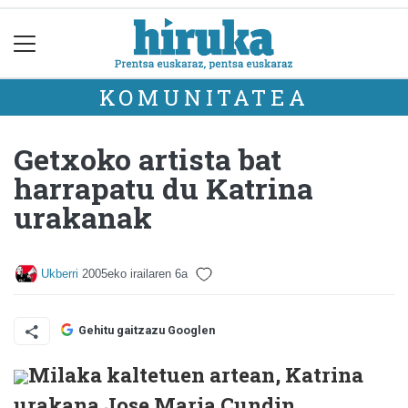
KOMUNITATEA
Getxoko artista bat
harrapatu du Katrina
urakanak
Ukberri
2005eko irailaren 6a
Gehitu gaitzazu Googlen
Milaka kaltetuen artean, Katrina
urakana Jose Maria Cundin