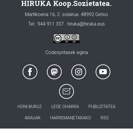
HIRUKA Koop.Sozietatea.
Martikoena 16, 2. solairua. 48992 Getxo
Tel.: 944 911 337 · hiruka@hiruka.eus
Codesyntaxek egina
HONI BURUZ
LEGE OHARRA
PUBLIZITATEA
ARAUAK
HARREMANETARAKO
RSS