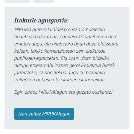
Irakurle agurgarria:
HIRUKA gure eskualdeko euskara hutsezko
hedabide bakarra da; egunero 10 udalerriren berri
ematen dugu, eta hilabetero doan duzu aldizkaria
kalean, tokiko komertzioetan zein erakunde
publikoen egoitzetan. Eta orain doan bidaliko
dizugu etxera nahi izanez gero! Proiektua bizirik
jarraitzeko, ezinbestekoa dugu zu bezalako
irakurleen babesa eta ekarpen ekonomikoa.
Egin zaitez HIRUKAlagun eta gozatu euskaraz!
Izan zaitez HIRUKAlagun