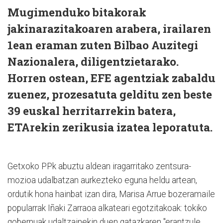
Mugimenduko bitakorak
jakinarazitakoaren arabera, irailaren
1ean eraman zuten Bilbao Auzitegi
Nazionalera, diligentzietarako.
Horren ostean, EFE agentziak zabaldu
zuenez, prozesatuta gelditu zen beste
39 euskal herritarrekin batera,
ETArekin zerikusia izatea leporatuta.
Getxoko PPk abuztu aldean iragarritako zentsura-
mozioa udalbatzan aurkezteko eguna heldu artean,
ordutik hona hainbat izan dira, Marisa Arrue bozeramaile
popularrak Iñaki Zarraoa alkateari egotzitakoak: tokiko
gobernuak udaltzainekin duen gatazkaren "erantzule