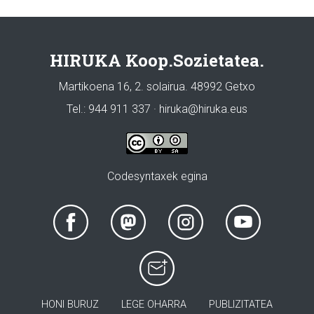
HIRUKA Koop.Sozietatea.
Martikoena 16, 2. solairua. 48992 Getxo
Tel.: 944 911 337 · hiruka@hiruka.eus
Codesyntaxek egina
HONI BURUZ
LEGE OHARRA
PUBLIZITATEA