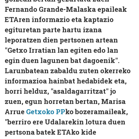
Fernando Grande-Malaska epaileak
ETAren informazio eta kaptazio
egituretan parte hartu izana
leporatzen dien pertsonen artean
"Getxo Irratian lan egiten edo lan
egin duen lagunen bat dagoenik".
Larunbatean zabaldu zuten okerreko
informazioa hainbat hedabidek eta,
horri helduz, "asaldagarritzat" jo
zuen, egun horretan bertan, Marisa
Arrue
Getxoko PP
ko bozeramaileak,
"berriro ere Udalarekin lotura duen
pertsona batek ETAko kide