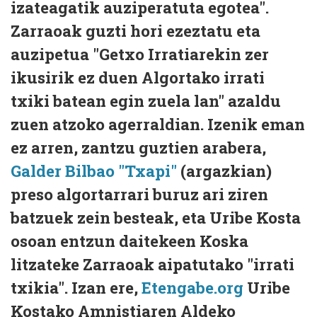
izateagatik auziperatuta egotea".
Zarraoak guzti hori ezeztatu eta
auzipetua "Getxo Irratiarekin zer
ikusirik ez duen Algortako irrati
txiki batean egin zuela lan" azaldu
zuen atzoko agerraldian. Izenik eman
ez arren, zantzu guztien arabera,
Galder Bilbao "Txapi"
(argazkian)
preso algortarrari buruz ari ziren
batzuek zein besteak, eta Uribe Kosta
osoan entzun daitekeen Koska
litzateke Zarraoak aipatutako "irrati
txikia". Izan ere,
Etengabe.org
Uribe
Kostako Amnistiaren Aldeko