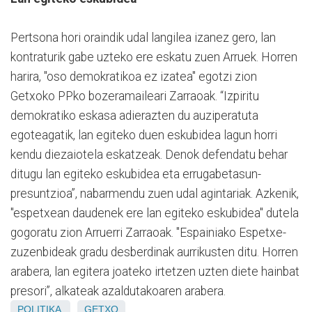
Pertsona hori oraindik udal langilea izanez gero, lan
kontraturik gabe uzteko ere eskatu zuen Arruek. Horren
harira, "oso demokratikoa ez izatea" egotzi zion
Getxoko PPko bozeramaileari Zarraoak. “Izpiritu
demokratiko eskasa adierazten du auziperatuta
egoteagatik, lan egiteko duen eskubidea lagun horri
kendu diezaiotela eskatzeak. Denok defendatu behar
ditugu lan egiteko eskubidea eta errugabetasun-
presuntzioa”, nabarmendu zuen udal agintariak. Azkenik,
"espetxean daudenek ere lan egiteko eskubidea" dutela
gogoratu zion Arruerri Zarraoak. "Espainiako Espetxe-
zuzenbideak gradu desberdinak aurrikusten ditu. Horren
arabera, lan egitera joateko irtetzen uzten diete hainbat
presori”, alkateak azaldutakoaren arabera.
POLITIKA
GETXO