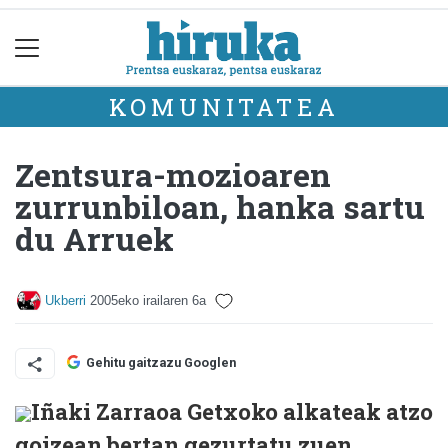
KOMUNITATEA
Zentsura-mozioaren
zurrunbiloan, hanka sartu
du Arruek
Ukberri
2005eko irailaren 6a
Gehitu gaitzazu Googlen
Iñaki Zarraoa Getxoko alkateak atzo
goizean bertan gezurtatu zuen