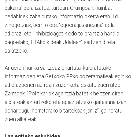
bakarra" bera izatea, tartean. Oraingoan, hainbat
hedabidek zabaldutako informazio okerra erabili du
zinegotziak, berriro ere, "egoera jasanezina" dela
adierazi eta "inhibizioagatik edo tolerantzia handia
dagoelako, ETAko kideak Udalean" sartzen direla
salatzeko.
Arrueren hanka sartzeaz ohartuta, kaleratutako
informazioen eta Getxoko PPko bozeramaileak eginiko
adierazpenen aurrean zuzenketa eskatu zuen atzo
Zarraoak. “Politikariok agentzia batetik heltzen diren
albisteak aztertzeko eta egiaztatzeko gaitasuna izan
behar dugu, horretarako bitartekoak jarriz”, gaineratu
zuen alkateak.
Lan egiteko eskubidea