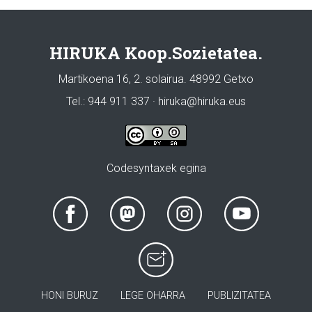
HIRUKA Koop.Sozietatea.
Martikoena 16, 2. solairua. 48992 Getxo
Tel.: 944 911 337 · hiruka@hiruka.eus
Codesyntaxek egina
HONI BURUZ
LEGE OHARRA
PUBLIZITATEA