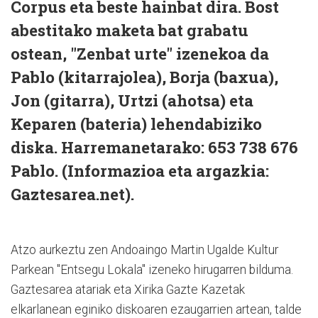
Corpus eta beste hainbat dira. Bost
abestitako maketa bat grabatu
ostean, "Zenbat urte" izenekoa da
Pablo (kitarrajolea), Borja (baxua),
Jon (gitarra), Urtzi (ahotsa) eta
Keparen (bateria) lehendabiziko
diska. Harremanetarako: 653 738 676
Pablo. (Informazioa eta argazkia:
Gaztesarea.net).
Atzo aurkeztu zen Andoaingo Martin Ugalde Kultur
Parkean "Entsegu Lokala" izeneko hirugarren bilduma.
Gaztesarea atariak eta Xirika Gazte Kazetak
elkarlanean eginiko diskoaren ezaugarrien artean, talde