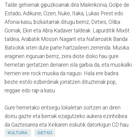
Talde gehienak gipuzkoarrak dira Malenkonia, Golpe de
Estado, Adikune, Ozen, Nuke, Itaka, Lukas Prest edo
Afonia kasu, bizkaitarrak ditugu berriz, Dirties, Oliba
Gorriak, Ekin eta Abra Kadaver taldeak. Lapurditik Mix6t
taldea, Arabatik Mossin Nagant eta Nafarroatik Banda
Batxokik ixten dute parte hartzaileen zerrenda. Musika
eraginen inguruan berriz, zera diote disko hau gure
herrietan gertatzen denaren isla garbia da, eta musikalki
hemen ere rock musika da nagusi. Hala ere badira
beste estilo ezberdinak jorratzen dituztenak pop,
reggae edo rap-a kasu
Gure herrietako entsegu lokaletan sortzen ari diren
doinu gazte eta berriak ezagutzeko aukera ezinhobea
da Gaztesarea eta Xirikaren eskutik datorkigun CD hau.
KULTURA
GETXO