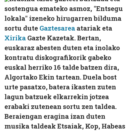
sostengua emateko asmoz, "Entsegu
lokala" izeneko hirugarren bilduma
sortu dute
Gaztesarea
atariak eta
Xirika
Gazte Kazetak. Bertan,
euskaraz abesten duten eta inolako
kontratu diskografikorik gabeko
euskal herriko 16 talde batzen dira,
Algortako Ekin tartean. Duela bost
urte pasatxo, batera ikasten zuten
lagun batzuek elkarrekin jotzea
erabaki zutenean sortu zen taldea.
Beraiengan eragina izan duten
musika taldeak Etsaiak, Kop, Habeas