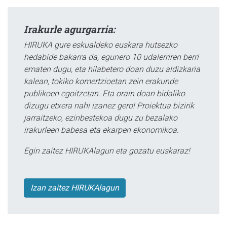
Irakurle agurgarria:
HIRUKA gure eskualdeko euskara hutsezko
hedabide bakarra da; egunero 10 udalerriren berri
ematen dugu, eta hilabetero doan duzu aldizkaria
kalean, tokiko komertzioetan zein erakunde
publikoen egoitzetan. Eta orain doan bidaliko
dizugu etxera nahi izanez gero! Proiektua bizirik
jarraitzeko, ezinbestekoa dugu zu bezalako
irakurleen babesa eta ekarpen ekonomikoa.
Egin zaitez HIRUKAlagun eta gozatu euskaraz!
Izan zaitez HIRUKAlagun