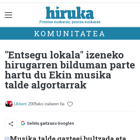
KOMUNITATEA
"Entsegu lokala" izeneko
hirugarren bilduman parte
hartu du Ekin musika
talde algortarrak
Ukberri
2005eko irailaren 6a
Gehitu gaitzazu Googlen
Musika talde gazteei bultzada eta