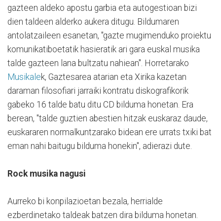
gazteen aldeko apostu garbia eta autogestioan bizi
dien taldeen alderko aukera ditugu. Bildumaren
antolatzaileen esanetan, "gazte mugimenduko proiektu
komunikatiboetatik hasieratik ari gara euskal musika
talde gazteen lana bultzatu nahiean". Horretarako
Musikale
k, Gaztesarea atarian eta Xirika kazetan
daraman filosofiari jarraiki kontratu diskografikorik
gabeko 16 talde batu ditu CD bilduma honetan. Era
berean, "talde guztien abestien hitzak euskaraz daude,
euskararen normalkuntzarako bidean ere urrats txiki bat
eman nahi baitugu bilduma honekin", adierazi dute.
Rock musika nagusi
Aurreko bi konpilazioetan bezala, herrialde
ezberdinetako taldeak batzen dira bilduma honetan.