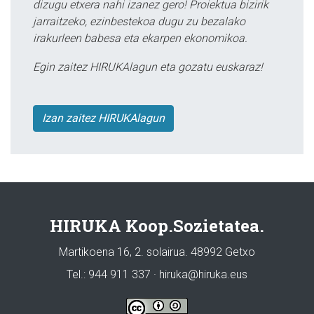
dizugu etxera nahi izanez gero! Proiektua bizirik
jarraitzeko, ezinbestekoa dugu zu bezalako
irakurleen babesa eta ekarpen ekonomikoa.
Egin zaitez HIRUKAlagun eta gozatu euskaraz!
Izan zaitez HIRUKAlagun
HIRUKA Koop.Sozietatea.
Martikoena 16, 2. solairua. 48992 Getxo
Tel.: 944 911 337 · hiruka@hiruka.eus