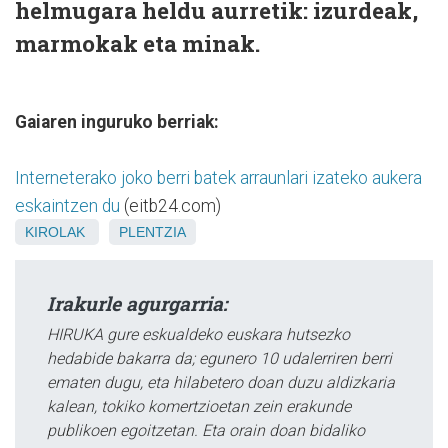
helmugara heldu aurretik: izurdeak,
marmokak eta minak.
Gaiaren inguruko berriak:
Interneterako joko berri batek arraunlari izateko aukera
eskaintzen du
(eitb24.com)
KIROLAK
PLENTZIA
Irakurle agurgarria:
HIRUKA gure eskualdeko euskara hutsezko
hedabide bakarra da; egunero 10 udalerriren berri
ematen dugu, eta hilabetero doan duzu aldizkaria
kalean, tokiko komertzioetan zein erakunde
publikoen egoitzetan. Eta orain doan bidaliko