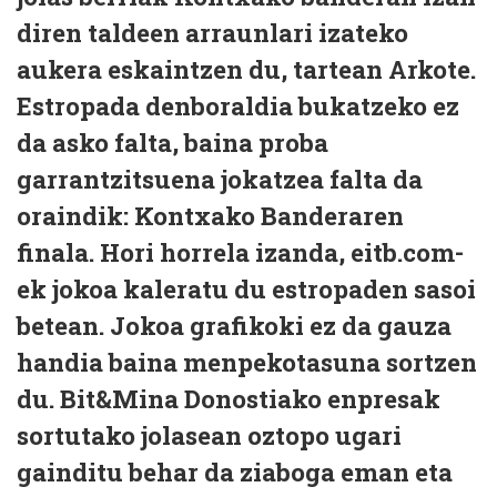
diren taldeen arraunlari izateko
aukera eskaintzen du, tartean Arkote.
Estropada denboraldia bukatzeko ez
da asko falta, baina proba
garrantzitsuena jokatzea falta da
oraindik: Kontxako Banderaren
finala. Hori horrela izanda, eitb.com-
ek jokoa kaleratu du estropaden sasoi
betean. Jokoa grafikoki ez da gauza
handia baina menpekotasuna sortzen
du. Bit&Mina Donostiako enpresak
sortutako jolasean oztopo ugari
gainditu behar da ziaboga eman eta