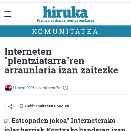
KOMUNITATEA
Interneten
"plentziatarra"ren
arraunlaria izan zaitezke
Ukberri
2005eko irailaren 7a
Gehitu gaitzazu Googlen
"Estropaden jokoa" Interneterako
jolas berriak Kontxako banderan izan