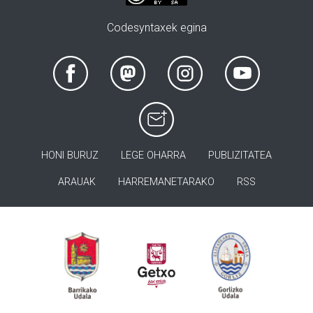
Codesyntaxek egina
HONI BURUZ
LEGE OHARRA
PUBLIZITATEA
ARAUAK
HARREMANETARAKO
RSS