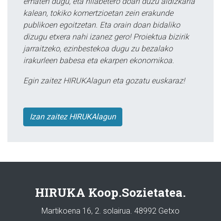
ematen dugu, eta hilabetero doan duzu aldizkaria
kalean, tokiko komertzioetan zein erakunde
publikoen egoitzetan. Eta orain doan bidaliko
dizugu etxera nahi izanez gero! Proiektua bizirik
jarraitzeko, ezinbestekoa dugu zu bezalako
irakurleen babesa eta ekarpen ekonomikoa.
Egin zaitez HIRUKAlagun eta gozatu euskaraz!
Izan zaitez HIRUKAlagun
HIRUKA Koop.Sozietatea.
Martikoena 16, 2. solairua. 48992 Getxo