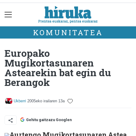
KOMUNITATEA
Europako
Mugikortasunaren
Astearekin bat egin du
Berangok
Ukberri
2005eko irailaren 13a
Gehitu gaitzazu Googlen
Aurtengo Mugikortasunaren Astea