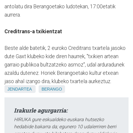
antolatu dira Berangoetako ludotekan, 17:00etatik
aurrera.
Creditrans-a txikientzat
Beste alde batetik, 2 euroko Creditrans txartela jasoko
dute Gaxt klubeko kide diren haurrek, "txikien artean
garraio publikoa bultzatzeko asmoz", udal arduradunek
azaldu dutenez. Horiek Berangoetako kultur etxean
jaso ahal izango dira, klubeko txartela aurkeztuz.
JENDARTEA
BERANGO
Irakurle agurgarria:
HIRUKA gure eskualdeko euskara hutsezko
hedabide bakarra da; egunero 10 udalerriren berri