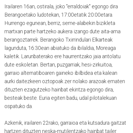
Irailaren 16an, ostirala, joko "erraldoiak" egongo dira
Berangoetako ludotekan, 17:00etatik 20:00etara.
Hurrengo egunean, berriz, seme-alabekin bizikleta
martxan parte hartzeko aukera izango dute aita-ama
berangoztarrek. Berangoko Txirrindulari Elkarteak
lagunduta, 16:30ean abiatuko da ibilaldia, Moreaga
kaletik. Larunbaterako ere haurrentzako jaia antolatu
dute eskoletan. Bertan, puzgarriak, hesi-zirkuitoa,
garraio alternatiboaren gaineko ibilbidea eta kalean
aurki daitezkeen oztopoak zer nolako arazoak ematen
dituzten ezagutzeko hainbat ekintza egongo dira,
besteak beste. Euria egiten badu, udal pilotalekuan
ospatuko da.
Azkenik, irailaren 22rako, garraioa eta kutsadura gaitzat
hartzen dituzten neska-mutilentzako hainbat tailer