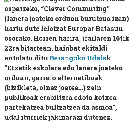
ospatzeko, “Clever Commuting”
(lanera joateko orduan burutsua izan)
hartu dute lelotzat Europar Batasun
osorako. Horren harira, irailaren 16tik
22ra bitartean, hainbat ekitaldi
antolatu ditu
Berangoko Udala
k.
"Etxetik eskolara edo lanera joateko
orduan, garraio alternatiboak
(bizikleta, oinez joatea...) zein
publikoak erabiltzea edota kotxea
partekatzea bultzatzea da asmoa",
udal iturriek jakinarazi dutenez.