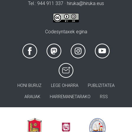
Tel.: 944 911 337 · hiruka@hiruka.eus
Codesyntaxek egina
HONI BURUZ
LEGE OHARRA
PUBLIZITATEA
ARAUAK
HARREMANETARAKO
RSS