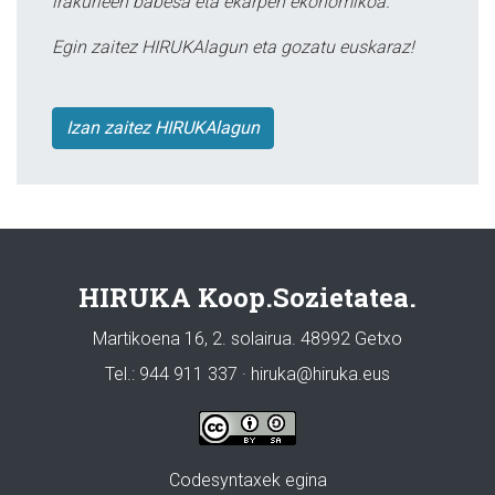
irakurleen babesa eta ekarpen ekonomikoa.
Egin zaitez HIRUKAlagun eta gozatu euskaraz!
Izan zaitez HIRUKAlagun
HIRUKA Koop.Sozietatea.
Martikoena 16, 2. solairua. 48992 Getxo
Tel.: 944 911 337 · hiruka@hiruka.eus
Codesyntaxek egina