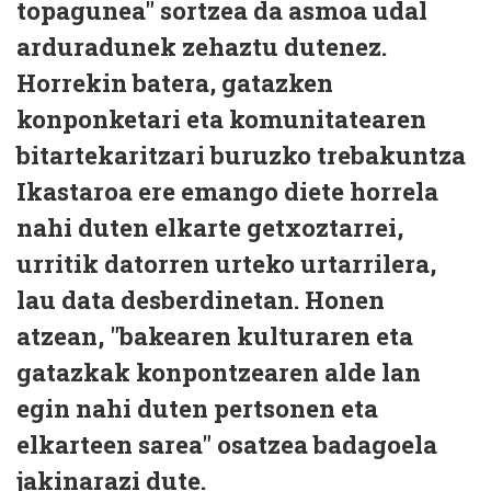
topagunea" sortzea da asmoa udal
arduradunek zehaztu dutenez.
Horrekin batera, gatazken
konponketari eta komunitatearen
bitartekaritzari buruzko trebakuntza
Ikastaroa ere emango diete horrela
nahi duten elkarte getxoztarrei,
urritik datorren urteko urtarrilera,
lau data desberdinetan. Honen
atzean, "bakearen kulturaren eta
gatazkak konpontzearen alde lan
egin nahi duten pertsonen eta
elkarteen sarea" osatzea badagoela
jakinarazi dute.