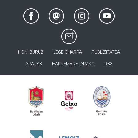
HONI BURUZ
LEGE OHARRA
PUBLIZITATEA
ARAUAK
HARREMANETARAKO
RSS