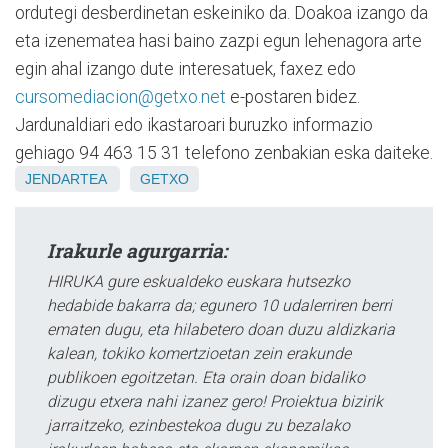
ordutegi desberdinetan eskeiniko da. Doakoa izango da
eta izenematea hasi baino zazpi egun lehenagora arte
egin ahal izango dute interesatuek, faxez edo
cursomediacion@getxo.net
e-postaren bidez.
Jardunaldiari edo ikastaroari buruzko informazio
gehiago 94 463 15 31 telefono zenbakian eska daiteke.
JENDARTEA
GETXO
Irakurle agurgarria:
HIRUKA gure eskualdeko euskara hutsezko
hedabide bakarra da; egunero 10 udalerriren berri
ematen dugu, eta hilabetero doan duzu aldizkaria
kalean, tokiko komertzioetan zein erakunde
publikoen egoitzetan. Eta orain doan bidaliko
dizugu etxera nahi izanez gero! Proiektua bizirik
jarraitzeko, ezinbestekoa dugu zu bezalako