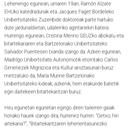
Lehenengo egunean, urriaren 19an, Ramón Alzate
EHUko katedradunak eta Jacques Faget Bordeleko
Unibertsitateko Zuzenbide doktoreak parte hartuko
dute jardunaldietan, udalerriko agintariekin batera.
Hurrengo egunean, Cristina Merino GEUZko abokatu eta
bitartekariaren eta Bartzelonako Unibertsitateko
Salvador Puentesen txanda izango da. Azken egunean,
Madrilgo Unibertsitate Autonomotik etorritako Carlos
Gimenezek Migrazioa eta Kultur-aniztasunari buruz
mintzatuko da; María Munne Bartzelonako
Unibertsitateko kideak, azkenik, herri erakunde batetik
egin daitekeen bitartekaritzari buruz.
Hiru egunetan egunetan egingo diren tailerren gaiak
honako hauek izango dira, hurrenez hurren: “Getxo, hiri
artekaria?”, “Bitartekaritzaren lehenentasunezko