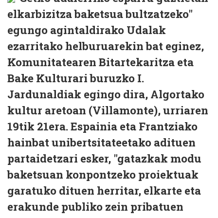
elkarbizitza baketsua bultzatzeko"
egungo agintaldirako Udalak
ezarritako helburuarekin bat eginez,
Komunitatearen Bitartekaritza eta
Bake Kulturari buruzko I.
Jardunaldiak egingo dira, Algortako
kultur aretoan (Villamonte), urriaren
19tik 21era. Espainia eta Frantziako
hainbat unibertsitateetako adituen
partaidetzari esker, "gatazkak modu
baketsuan konpontzeko proiektuak
garatuko dituen herritar, elkarte eta
erakunde publiko zein pribatuen