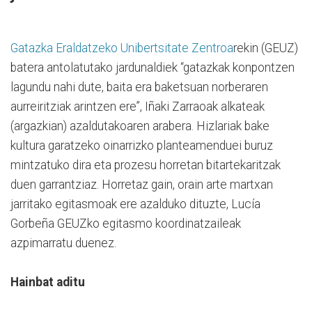
Gatazka Eraldatzeko Unibertsitate Zentroa
rekin (GEUZ)
batera antolatutako jardunaldiek “gatazkak konpontzen
lagundu nahi dute, baita era baketsuan norberaren
aurreiritziak arintzen ere”, Iñaki Zarraoak alkateak
(argazkian) azaldutakoaren arabera. Hizlariak bake
kultura garatzeko oinarrizko planteamenduei buruz
mintzatuko dira eta prozesu horretan bitartekaritzak
duen garrantziaz. Horretaz gain, orain arte martxan
jarritako egitasmoak ere azalduko dituzte, Lucía
Gorbeña GEUZko egitasmo koordinatzaileak
azpimarratu duenez.
Hainbat aditu