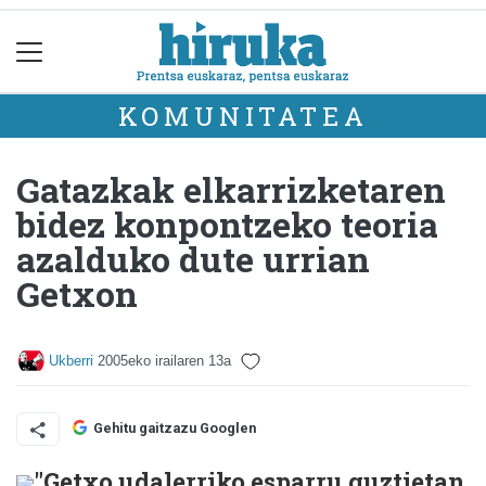
KOMUNITATEA
Gatazkak elkarrizketaren
bidez konpontzeko teoria
azalduko dute urrian
Getxon
Ukberri
2005eko irailaren 13a
Gehitu gaitzazu Googlen
"Getxo udalerriko esparru guztietan