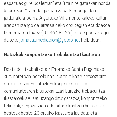
esparruak gure udalerrian” eta “Eta nire gatazkan nor da
bitartekari?”. Jende guztiari zabalik egongo den
jardunaldia, berriz, Algortako Villamonte kaleko kultur
aretoan izango da, arratsaldeko ordutegian eta doakoa.
Izenematea faxez ( 94 464 84 25 ) edo e-postaz egin
daiteke
jornadasmediacion@getxo.net
helbidean.
Gatazkak konpontzeko trebakuntza Ikastaroa
Bestalde, Itzubaltzeta / Erromoko Santa Eugeniako
kultur aretoan, horrela nahi duten elkarte getxoztarrei
eskainiko zaien gatazken konponketari eta
komunitatearen bitartekaritzari buruzko trebakuntza
Ikastaroak sei zati izango ditu: gatazka, konpontzeko
teknikak, negoziazioa edo bitartekaritzari buruzkoak,
besteak beste. 20 orduko ikastaroa lau data eta