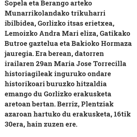
Sopela eta Berango arteko
Munarrikolandako trikuharri
ibilbidea, Gorlizko itsas erietxea,
Lemoizko Andra Mari eliza, Gatikako
Butroe gaztelua eta Bakioko Hormaza
jauregia. Era berean, datorren
irailaren 29an Maria Jose Torrecilla
historiagileak inguruko ondare
historikoari buruzko hitzaldia
emango du Gorlizko erakusketa
aretoan bertan. Berriz, Plentziak
azaroan hartuko du erakusketa, 16tik
30era, hain zuzen ere.