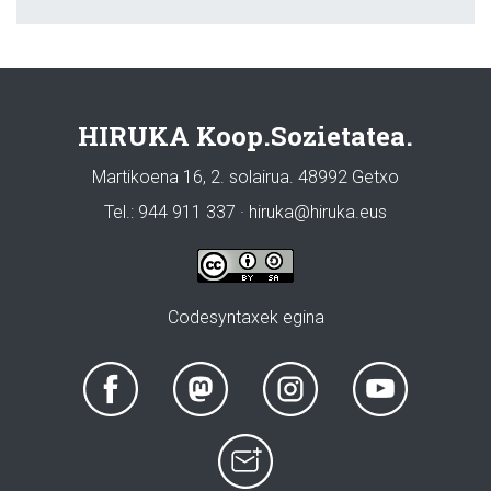
HIRUKA Koop.Sozietatea.
Martikoena 16, 2. solairua. 48992 Getxo
Tel.: 944 911 337 · hiruka@hiruka.eus
Codesyntaxek egina