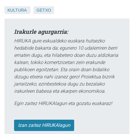
KULTURA
GETXO
Irakurle agurgarria:
HIRUKA gure eskualdeko euskara hutsezko
hedabide bakarra da; egunero 10 udalerriren berri
ematen dugu, eta hilabetero doan duzu aldizkaria
kalean, tokiko komertzioetan zein erakunde
publikoen egoitzetan. Eta orain doan bidaliko
dizugu etxera nahi izanez gero! Proiektua bizirik
jarraitzeko, ezinbestekoa dugu zu bezalako
irakurleen babesa eta ekarpen ekonomikoa.
Egin zaitez HIRUKAlagun eta gozatu euskaraz!
Izan zaitez HIRUKAlagun