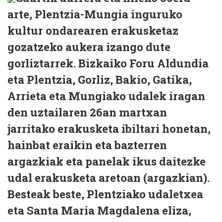
arte, Plentzia-Mungia inguruko
kultur ondarearen erakusketaz
gozatzeko aukera izango dute
gorliztarrek. Bizkaiko Foru Aldundia
eta Plentzia, Gorliz, Bakio, Gatika,
Arrieta eta Mungiako udalek iragan
den uztailaren 26an martxan
jarritako erakusketa ibiltari honetan,
hainbat eraikin eta bazterren
argazkiak eta panelak ikus daitezke
udal erakusketa aretoan (argazkian).
Besteak beste, Plentziako udaletxea
eta Santa Maria Magdalena eliza,