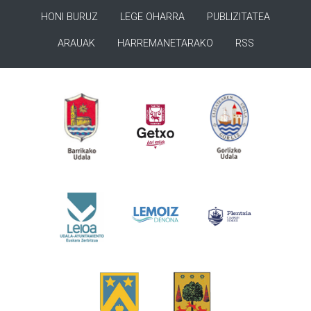
HONI BURUZ
LEGE OHARRA
PUBLIZITATEA
ARAUAK
HARREMANETARAKO
RSS