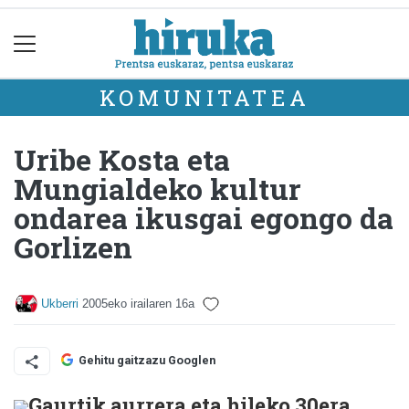
KOMUNITATEA
Uribe Kosta eta
Mungialdeko kultur
ondarea ikusgai egongo da
Gorlizen
Ukberri
2005eko irailaren 16a
Gehitu gaitzazu Googlen
Gaurtik aurrera eta hileko 30era