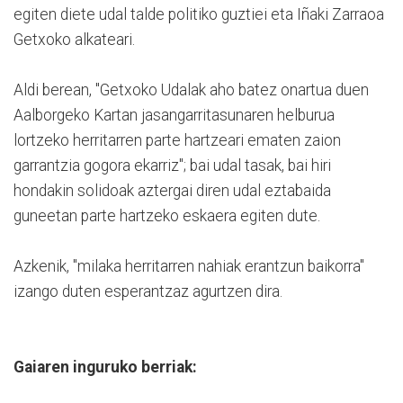
egiten diete udal talde politiko guztiei eta Iñaki Zarraoa
Getxoko alkateari.
Aldi berean, "Getxoko Udalak aho batez onartua duen
Aalborgeko Kartan jasangarritasunaren helburua
lortzeko herritarren parte hartzeari ematen zaion
garrantzia gogora ekarriz"; bai udal tasak, bai hiri
hondakin solidoak aztergai diren udal eztabaida
guneetan parte hartzeko eskaera egiten dute.
Azkenik, "milaka herritarren nahiak erantzun baikorra"
izango duten esperantzaz agurtzen dira.
Gaiaren inguruko berriak: