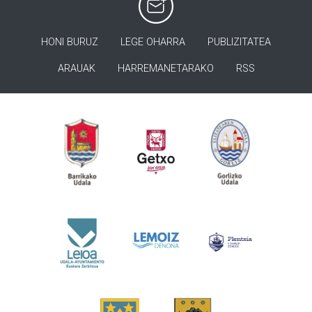
HONI BURUZ
LEGE OHARRA
PUBLIZITATEA
ARAUAK
HARREMANETARAKO
RSS