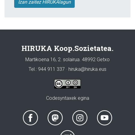
Izan zaitez HIRUKAlagun
HIRUKA Koop.Sozietatea.
Martikoena 16, 2. solairua. 48992 Getxo
Tel.: 944 911 337 · hiruka@hiruka.eus
Codesyntaxek egina