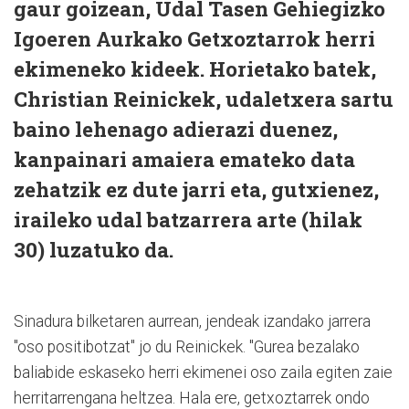
gaur goizean, Udal Tasen Gehiegizko
Igoeren Aurkako Getxoztarrok herri
ekimeneko kideek. Horietako batek,
Christian Reinickek, udaletxera sartu
baino lehenago adierazi duenez,
kanpainari amaiera emateko data
zehatzik ez dute jarri eta, gutxienez,
iraileko udal batzarrera arte (hilak
30) luzatuko da.
Sinadura bilketaren aurrean, jendeak izandako jarrera
"oso positibotzat" jo du Reinickek. "Gurea bezalako
baliabide eskaseko herri ekimenei oso zaila egiten zaie
herritarrengana heltzea. Hala ere, getxoztarrek ondo