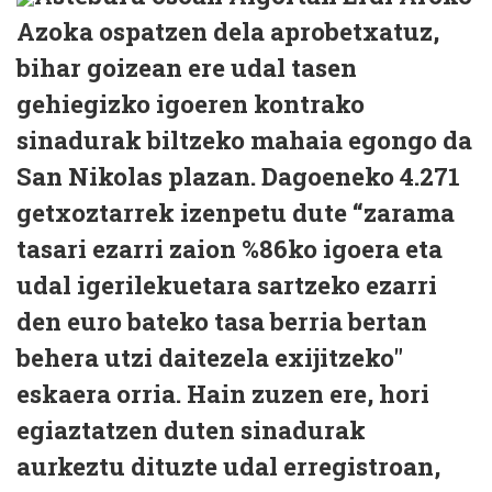
Azoka ospatzen dela aprobetxatuz,
bihar goizean ere udal tasen
gehiegizko igoeren kontrako
sinadurak biltzeko mahaia egongo da
San Nikolas plazan. Dagoeneko 4.271
getxoztarrek izenpetu dute “zarama
tasari ezarri zaion %86ko igoera eta
udal igerilekuetara sartzeko ezarri
den euro bateko tasa berria bertan
behera utzi daitezela exijitzeko"
eskaera orria. Hain zuzen ere, hori
egiaztatzen duten sinadurak
aurkeztu dituzte udal erregistroan,