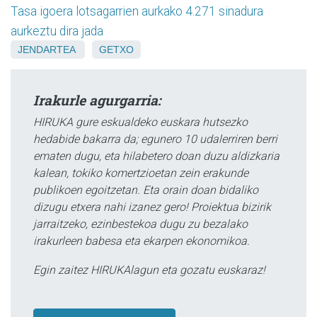
Tasa igoera lotsagarrien aurkako 4.271 sinadura
aurkeztu dira jada
JENDARTEA
GETXO
Irakurle agurgarria:
HIRUKA gure eskualdeko euskara hutsezko
hedabide bakarra da; egunero 10 udalerriren berri
ematen dugu, eta hilabetero doan duzu aldizkaria
kalean, tokiko komertzioetan zein erakunde
publikoen egoitzetan. Eta orain doan bidaliko
dizugu etxera nahi izanez gero! Proiektua bizirik
jarraitzeko, ezinbestekoa dugu zu bezalako
irakurleen babesa eta ekarpen ekonomikoa.
Egin zaitez HIRUKAlagun eta gozatu euskaraz!