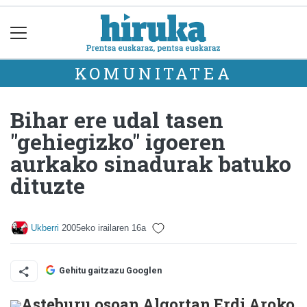
KOMUNITATEA
Bihar ere udal tasen
"gehiegizko" igoeren
aurkako sinadurak batuko
dituzte
Ukberri
2005eko irailaren 16a
Gehitu gaitzazu Googlen
Asteburu osoan Algortan Erdi Aroko