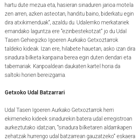
hartu dute mezua eta, hasieran sinaduren jarioa motela
zen arren, azken asteotan, handitu baino, biderkatu egin
dira atxikimenduak", azaldu du. Udalerriko merkatariek
emandako laguntza ere "ezinbestekotzat" jo du Udal
Tasen Gehiegizko Igoeren Aurkako Getxoztarrok
taldeko kideak. Izan ere, hilabete hauetan, asko izan dira
sinadura bilketa kanpaina berea egin duten dendari eta
tabernariak. Kanpoaldean daukaten kartel horia da
saltoki horien bereizgarria.
Getxoko Udal Batzarrari
Udal Tasen Igoeren Aurkako Getxoztarrok herri
ekimeneko kideek sinadurekin batera udal erregistroan
aurkeztutako idatzian, "sinadura bilketaren aldarrikapen
zehatzak hurrengo udal batzarrean gauzatzeko" eskaera