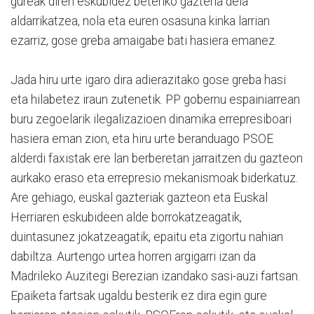
gureak diren eskubidez beteriko gazteria dela
aldarrikatzea, nola eta euren osasuna kinka larrian
ezarriz, gose greba amaigabe bati hasiera emanez.
Jada hiru urte igaro dira adierazitako gose greba hasi
eta hilabetez iraun zutenetik. PP gobernu espainiarrean
buru zegoelarik ilegalizazioen dinamika errepresiboari
hasiera eman zion, eta hiru urte beranduago PSOE
alderdi faxistak ere lan berberetan jarraitzen du gazteon
aurkako eraso eta errepresio mekanismoak biderkatuz.
Are gehiago, euskal gazteriak gazteon eta Euskal
Herriaren eskubideen alde borrokatzeagatik,
duintasunez jokatzeagatik, epaitu eta zigortu nahian
dabiltza. Aurtengo urtea horren argigarri izan da
Madrileko Auzitegi Berezian izandako sasi-auzi fartsan.
Epaiketa fartsak ugaldu besterik ez dira egin gure