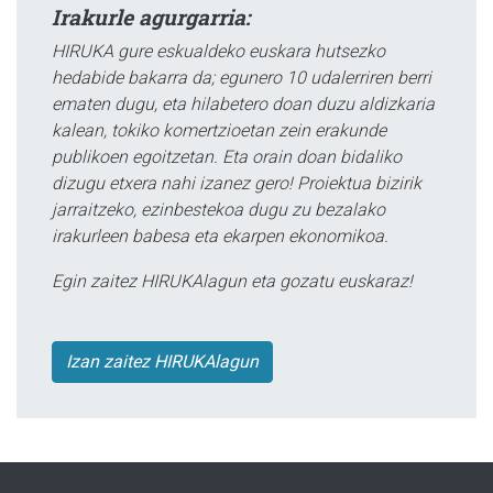
Irakurle agurgarria:
HIRUKA gure eskualdeko euskara hutsezko
hedabide bakarra da; egunero 10 udalerriren berri
ematen dugu, eta hilabetero doan duzu aldizkaria
kalean, tokiko komertzioetan zein erakunde
publikoen egoitzetan. Eta orain doan bidaliko
dizugu etxera nahi izanez gero! Proiektua bizirik
jarraitzeko, ezinbestekoa dugu zu bezalako
irakurleen babesa eta ekarpen ekonomikoa.
Egin zaitez HIRUKAlagun eta gozatu euskaraz!
Izan zaitez HIRUKAlagun