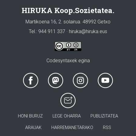
HIRUKA Koop.Sozietatea.
Martikoena 16, 2. solairua. 48992 Getxo
Tel.: 944 911 337 · hiruka@hiruka.eus
Codesyntaxek egina
HONI BURUZ
LEGE OHARRA
PUBLIZITATEA
ARAUAK
HARREMANETARAKO
RSS