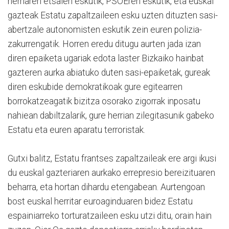
herriaren etsaien eskutik, PSOEren eskutik, eta euskal
gazteak Estatu zapaltzaileen esku uzten dituzten sasi-
abertzale autonomisten eskutik zein euren polizia-
zakurrengatik. Horren eredu ditugu aurten jada izan
diren epaiketa ugariak edota laster Bizkaiko hainbat
gazteren aurka abiatuko duten sasi-epaiketak, gureak
diren eskubide demokratikoak gure egitearren
borrokatzeagatik bizitza osorako zigorrak inposatu
nahiean dabiltzalarik, gure herrian zilegitasunik gabeko
Estatu eta euren aparatu terroristak.
Gutxi balitz, Estatu frantses zapaltzaileak ere argi ikusi
du euskal gazteriaren aurkako errepresio bereizituaren
beharra, eta hortan dihardu etengabean. Aurtengoan
bost euskal herritar euroaginduaren bidez Estatu
espainiarreko torturatzaileen esku utzi ditu, orain hain