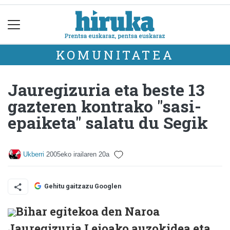
KOMUNITATEA
Jauregizuria eta beste 13
gazteren kontrako "sasi-
epaiketa" salatu du Segik
Ukberri
2005eko irailaren 20a
Gehitu gaitzazu Googlen
Bihar egitekoa den Naroa
Jauregizuria Leioako auzokidea eta