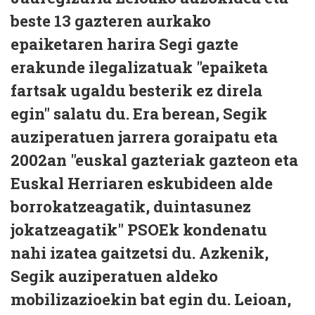
beste 13 gazteren aurkako
epaiketaren harira Segi gazte
erakunde ilegalizatuak "epaiketa
fartsak ugaldu besterik ez direla
egin" salatu du. Era berean, Segik
auziperatuen jarrera goraipatu eta
2002an "euskal gazteriak gazteon eta
Euskal Herriaren eskubideen alde
borrokatzeagatik, duintasunez
jokatzeagatik" PSOEk kondenatu
nahi izatea gaitzetsi du. Azkenik,
Segik auziperatuen aldeko
mobilizazioekin bat egin du. Leioan,