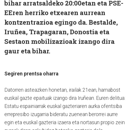
bihar arratsaldeko 20:00etan eta PSE-
EEren herriko etxearen aurrean
kontzentrazioa egingo da. Bestalde,
Iruñea, Trapagaran, Donostia eta
Sestaon mobilizazioak izango dira
gaur eta bihar.
Segiren prentsa oharra
Datorren asteazken honetan, irailak 21ean, hamabost
euskal gazte epaituak izango dira Iruñean. Euren delitua:
Estatu espainiarrak euskal gazteriaren aurka ofentsiba
errepresibo izugarria bideratu zuenean berorrei aurre
egin eta euskal gazteria izaera eta nortasun propio zein