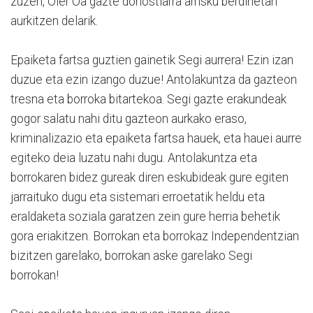
zuzen, Oier Oa gazte donostiarra arrisku berdinetan
aurkitzen delarik.
Epaiketa fartsa guztien gainetik Segi aurrera! Ezin izan
duzue eta ezin izango duzue! Antolakuntza da gazteon
tresna eta borroka bitartekoa. Segi gazte erakundeak
gogor salatu nahi ditu gazteon aurkako eraso,
kriminalizazio eta epaiketa fartsa hauek, eta hauei aurre
egiteko deia luzatu nahi dugu. Antolakuntza eta
borrokaren bidez gureak diren eskubideak gure egiten
jarraituko dugu eta sistemari erroetatik heldu eta
eraldaketa soziala garatzen zein gure herria behetik
gora eriakitzen. Borrokan eta borrokaz Independentzian
bizitzen garelako, borrokan aske garelako Segi
borrokan!