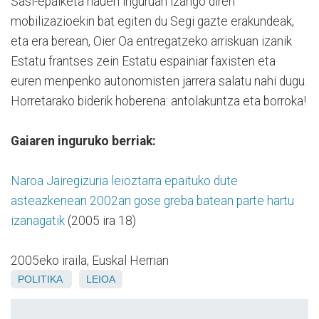
Sasi-epaiketa hauen inguruan izango diren
mobilizazioekin bat egiten du Segi gazte erakundeak,
eta era berean, Oier Oa entregatzeko arriskuan izanik
Estatu frantses zein Estatu espainiar faxisten eta
euren menpenko autonomisten jarrera salatu nahi dugu.
Horretarako biderik hoberena: antolakuntza eta borroka!
Gaiaren inguruko berriak:
Naroa Jairegizuria leioztarra epaituko dute
asteazkenean 2002an gose greba batean parte hartu
izanagatik
(2005 ira 18)
2005eko iraila, Euskal Herrian
POLITIKA
LEIOA