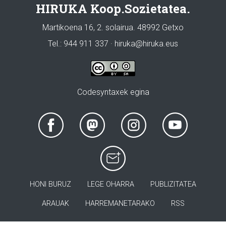
HIRUKA Koop.Sozietatea.
Martikoena 16, 2. solairua. 48992 Getxo
Tel.: 944 911 337 · hiruka@hiruka.eus
Codesyntaxek egina
HONI BURUZ
LEGE OHARRA
PUBLIZITATEA
ARAUAK
HARREMANETARAKO
RSS