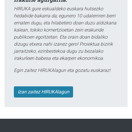
HIRUKA gure eskualdeko euskara hutsezko
hedabide bakarra da; egunero 10 udalerriren berri
ematen dugu, eta hilabetero doan duzu aldizkaria
kalean, tokiko komertzioetan zein erakunde
publikoen egoitzetan. Eta orain doan bidaliko
dizugu etxera nahi izanez gero! Proiektua bizirik
jarraitzeko, ezinbestekoa dugu zu bezalako
irakurleen babesa eta ekarpen ekonomikoa.
Egin zaitez HIRUKAlagun eta gozatu euskaraz!
Izan zaitez HIRUKAlagun