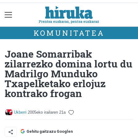
KOMUNITATEA
Joane Somarribak
zilarrezko domina lortu du
Madrilgo Munduko
Txapelketako erlojuz
kontrako frogan
Ukberri
2005eko irailaren 21a
Gehitu gaitzazu Googlen