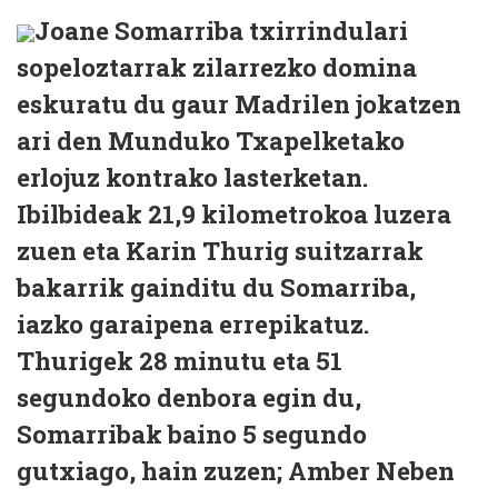
Joane Somarriba txirrindulari
sopeloztarrak zilarrezko domina
eskuratu du gaur Madrilen jokatzen
ari den Munduko Txapelketako
erlojuz kontrako lasterketan.
Ibilbideak 21,9 kilometrokoa luzera
zuen eta Karin Thurig suitzarrak
bakarrik gainditu du Somarriba,
iazko garaipena errepikatuz.
Thurigek 28 minutu eta 51
segundoko denbora egin du,
Somarribak baino 5 segundo
gutxiago, hain zuzen; Amber Neben