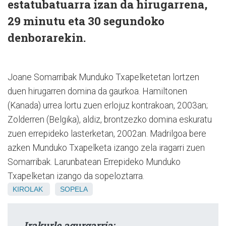
estatubatuarra izan da hirugarrena,
29 minutu eta 30 segundoko
denborarekin.
Joane Somarribak Munduko Txapelketetan lortzen
duen hirugarren domina da gaurkoa. Hamiltonen
(Kanada) urrea lortu zuen erlojuz kontrakoan, 2003an;
Zolderren (Belgika), aldiz, brontzezko domina eskuratu
zuen errepideko lasterketan, 2002an. Madrilgoa bere
azken Munduko Txapelketa izango zela iragarri zuen
Somarribak. Larunbatean Errepideko Munduko
Txapelketan izango da sopeloztarra.
KIROLAK
SOPELA
Irakurle agurgarria: