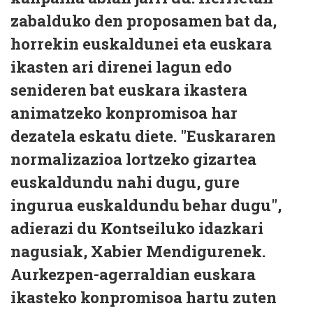
zabalduko den proposamen bat da,
horrekin euskaldunei eta euskara
ikasten ari direnei lagun edo
senideren bat euskara ikastera
animatzeko konpromisoa har
dezatela eskatu diete. "Euskararen
normalizazioa lortzeko gizartea
euskaldundu nahi dugu, gure
ingurua euskaldundu behar dugu",
adierazi du Kontseiluko idazkari
nagusiak, Xabier Mendigurenek.
Aurkezpen-agerraldian euskara
ikasteko konpromisoa hartu zuten