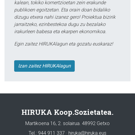
kalean, tokiko komertzioetan zein erakunde
publikoen egoitzetan. Eta orain doan bidaliko
dizugu etxera nahi izanez gero! Proiektua bizirik
jarraitzeko, ezinbestekoa dugu zu bezalako
irakurleen babesa eta ekarpen ekonomikoa.
Egin zaitez HIRUKAlagun eta gozatu euskaraz!
Izan zaitez HIRUKAlagun
HIRUKA Koop.Sozietatea.
Martikoena 16, 2. solairua. 48992 Getxo
Tel.: 944 911 337 · hiruka@hiruka.eus