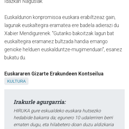
Idazkari Nagusiak.
Euskaldunon konpromisoa euskara erabiltzeaz gain,
lagunak euskaltegira eramatea ere badela adierazi du
Xabier Mendigurenek. "Gutariko bakoitzak lagun bat
euskaltegira eramanez bultzada handia emango
genioke helduen euskalduntze-mugimenduari", esanez
bukatu du.
Euskararen Gizarte Erakundeen Kontseilua
KULTURA
Irakurle agurgarria:
HIRUKA gure eskualdeko euskara hutsezko
hedabide bakarra da; egunero 10 udalerriren berri
ematen dugu, eta hilabetero doan duzu aldizkaria