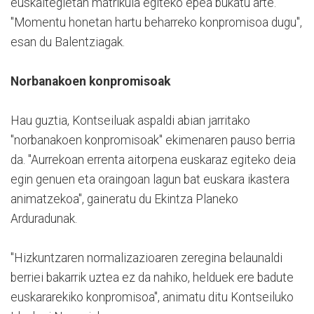
euskaltegietan matrikula egiteko epea bukatu arte.
"Momentu honetan hartu beharreko konpromisoa dugu",
esan du Balentziagak.
Norbanakoen konpromisoak
Hau guztia, Kontseiluak aspaldi abian jarritako
"norbanakoen konpromisoak" ekimenaren pauso berria
da. "Aurrekoan errenta aitorpena euskaraz egiteko deia
egin genuen eta oraingoan lagun bat euskara ikastera
animatzekoa", gaineratu du Ekintza Planeko
Arduradunak.
"Hizkuntzaren normalizazioaren zeregina belaunaldi
berriei bakarrik uztea ez da nahiko, helduek ere badute
euskararekiko konpromisoa", animatu ditu Kontseiluko