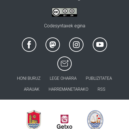
Codesyntaxek egina
HONI BURUZ
LEGE OHARRA
PUBLIZITATEA
ARAUAK
HARREMANETARAKO
RSS