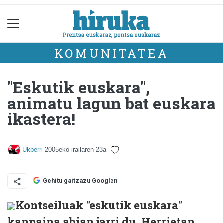
KOMUNITATEA
"Eskutik euskara",
animatu lagun bat euskara
ikastera!
Ukberri
2005eko irailaren 23a
Gehitu gaitzazu Googlen
Kontseiluak "eskutik euskara"
kanpaina abian jarri du. Herrietan