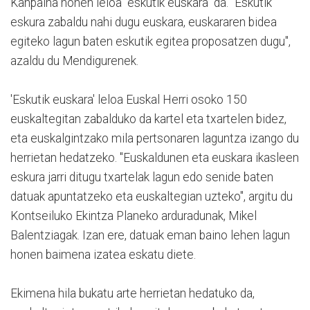
Kanpaina honen leloa "eskutik euskara" da. "Eskutik
eskura zabaldu nahi dugu euskara, euskararen bidea
egiteko lagun baten eskutik egitea proposatzen dugu",
azaldu du Mendigurenek.
'Eskutik euskara' leloa Euskal Herri osoko 150
euskaltegitan zabalduko da kartel eta txartelen bidez,
eta euskalgintzako mila pertsonaren laguntza izango du
herrietan hedatzeko. "Euskaldunen eta euskara ikasleen
eskura jarri ditugu txartelak lagun edo senide baten
datuak apuntatzeko eta euskaltegian uzteko", argitu du
Kontseiluko Ekintza Planeko arduradunak, Mikel
Balentziagak. Izan ere, datuak eman baino lehen lagun
honen baimena izatea eskatu diete.
Ekimena hila bukatu arte herrietan hedatuko da,