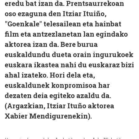
eredu bat izan da. Prentsaurrekoan
oso ezaguna den Itziar Ituiño,
"Goenkale" telesailean eta hainbat
film eta antzezlanetan lan egindako
aktorea izan da. Bere burua
euskaldundu dueta orain ingurukoek
euskara ikastea nahi du euskaraz bizi
ahal izateko. Hori dela eta,
euskaldunek konpromisoa har
dezaten deia egiteko azaldu da.
(Argazkian, Itziar Ituño aktorea
Xabier Mendigurenekin).