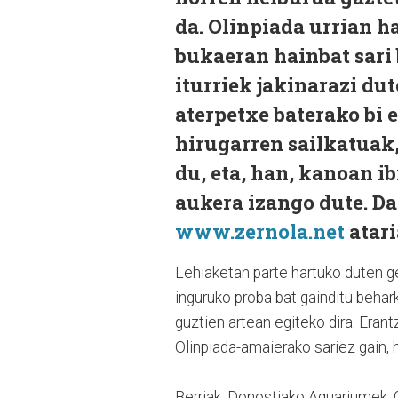
da. Olinpiada urrian h
bukaeran hainbat sari
iturriek jakinarazi du
aterpetxe baterako bi 
hirugarren sailkatuak,
du, eta, han, kanoan i
aukera izango dute. D
www.zernola.net
atari
Lehiaketan parte hartuko duten ge
inguruko proba bat gainditu beharko
guztien artean egiteko dira. Erant
Olinpiada-amaierako sariez gain, 
Berriak, Donostiako Aquariumek, G