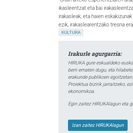
ikasleentzat eta bai irakasleentz
irakasleak, eta haien eskakizunak
ezik, irakaslearentzako tresna erab
KULTURA
Irakurle agurgarria:
HIRUKA gure eskualdeko euskar
berri ematen dugu, eta hilabet
erakunde publikoen egoitzetan.
Proiektua bizirik jarraitzeko, 
ekonomikoa.
Egin zaitez HIRUKAlagun eta g
Izan zaitez HIRUKAlagun