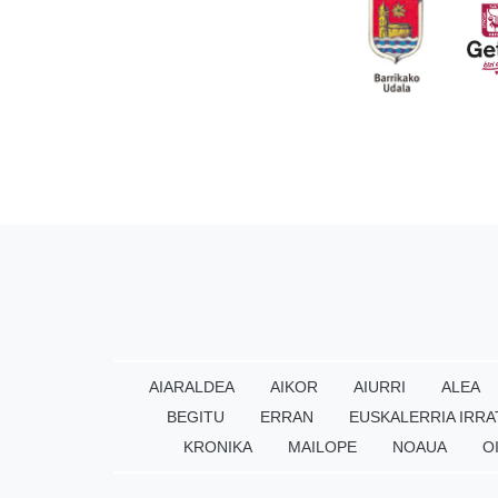
AIARALDEA
AIKOR
AIURRI
ALEA
BEGITU
ERRAN
EUSKALERRIA IRRA
KRONIKA
MAILOPE
NOAUA
O