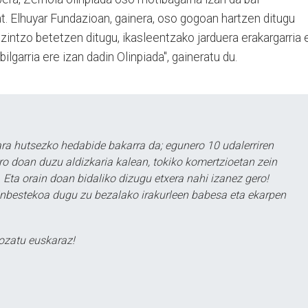
at. Elhuyar Fundazioan, gainera, oso gogoan hartzen ditugu
 zintzo betetzen ditugu, ikasleentzako jarduera erakargarria 
ilgarria ere izan dadin Olinpiada", gaineratu du.
a hutsezko hedabide bakarra da; egunero 10 udalerriren
ero doan duzu aldizkaria kalean, tokiko komertzioetan zein
 Eta orain doan bidaliko dizugu etxera nahi izanez gero!
ezinbestekoa dugu zu bezalako irakurleen babesa eta ekarpen
ozatu euskaraz!