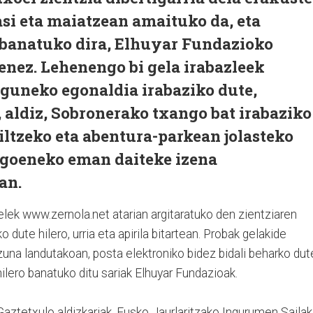
asi eta maiatzean amaituko da, eta
 banatuko dira, Elhuyar Fundazioko
tenez. Lehenengo bi gela irabazleek
eguneko egonaldia irabaziko dute,
 aldiz, Sobronerako txango bat irabaziko
biltzeko eta abentura-parkean jolasteko
agoeneko eman daiteke izena
an.
lek www.zernola.net atarian argitaratuko den zientziaren
 dute hilero, urria eta apirila bitartean. Probak gelakide
zuna landutakoan, posta elektroniko bidez bidali beharko dut
hilero banatuko ditu sariak Elhuyar Fundazioak.
aztetxulo aldizkariak, Eusko Jaurlaritzako Ingurumen Sailak