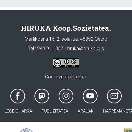
HIRUKA Koop.Sozietatea.
Martikoena 16, 2. solairua. 48992 Getxo
Tel.: 944 911 337 · hiruka@hiruka.eus
Codesyntaxek egina
LEGE OHARRA
PUBLIZITATEA
ARAUAK
HARREMANET