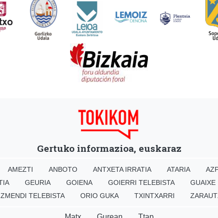
Gertuko informazioa, euskaraz
AMEZTI
ANBOTO
ANTXETA IRRATIA
ATARIA
AZP
TIA
GEURIA
GOIENA
GOIERRI TELEBISTA
GUAIXE
IZMENDI TELEBISTA
ORIO GUKA
TXINTXARRI
ZARAUT
Matx
Gurean
Ttap