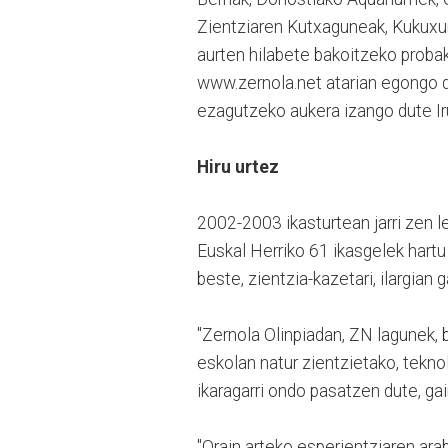
Zientziaren Kutxaguneak, Kukuxum
aurten hilabete bakoitzeko probak
www.zernola.net atarian egongo di
ezagutzeko aukera izango dute Ir
Hiru urtez
2002-2003 ikasturtean jarri zen l
Euskal Herriko 61 ikasgelek hartu 
beste, zientzia-kazetari, ilargian 
"Zernola Olinpiadan, ZN lagunek, b
eskolan natur zientzietako, tekn
ikaragarri ondo pasatzen dute, gai
"Orain arteko esperientziaren ara