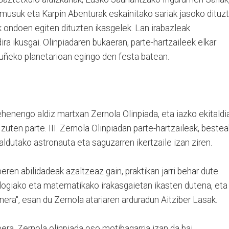
usuk eta Karpin Abenturak eskainitako sariak jasoko dituz
 ondoen egiten dituzten ikasgelek. Lan irabazleak
ra ikusgai. Olinpiadaren bukaeran, parte-hartzaileek elkar
uñeko planetarioan egingo den festa batean.
ehenengo aldiz martxan Zernola Olinpiada, eta iazko ekitaldi
zuten parte. III. Zernola Olinpiadan parte-hartzaileak, bestea
galdutako astronauta eta saguzarren ikertzaile izan ziren.
eren abilidadeak azaltzeaz gain, praktikan jarri behar dute
ologiako eta matematikako irakasgaietan ikasten dutena, eta
nera", esan du Zernola atariaren arduradun Aitziber Lasak.
bera, Zernola olinpiada oso motibagarria izan da bai