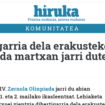
KOMUNITATEA
igarria dela erakust
ada martxan jarri dut
IV.
Zernola Olinpiada
jarri du abian
. eta 2. mailako ikasleentzat. Lehiaketa
xoei zientzia dibertigarria dela erakust