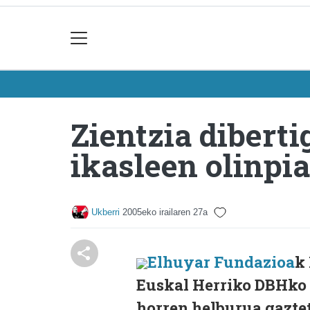
Zientzia dibert
ikasleen olinpi
Ukberri
2005eko irailaren 27a
Elhuyar Fundazioa
k 
Euskal Herriko DBHko 1
horren helburua gaztet