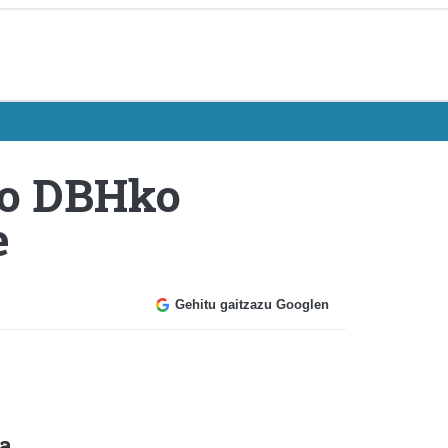
eko DBHko
e
Gehitu gaitzazu Googlen
ea