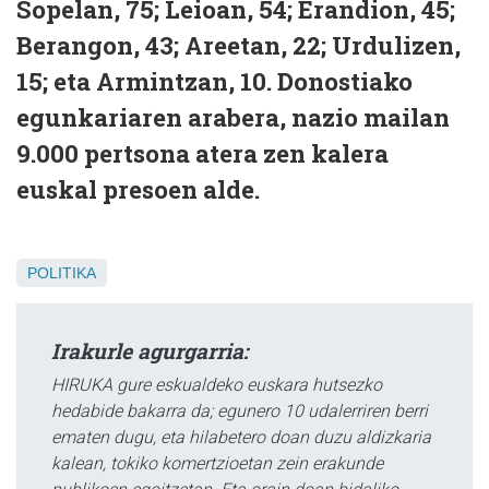
Sopelan, 75; Leioan, 54; Erandion, 45;
Berangon, 43; Areetan, 22; Urdulizen,
15; eta Armintzan, 10. Donostiako
egunkariaren arabera, nazio mailan
9.000 pertsona atera zen kalera
euskal presoen alde.
POLITIKA
Irakurle agurgarria:
HIRUKA gure eskualdeko euskara hutsezko
hedabide bakarra da; egunero 10 udalerriren berri
ematen dugu, eta hilabetero doan duzu aldizkaria
kalean, tokiko komertzioetan zein erakunde