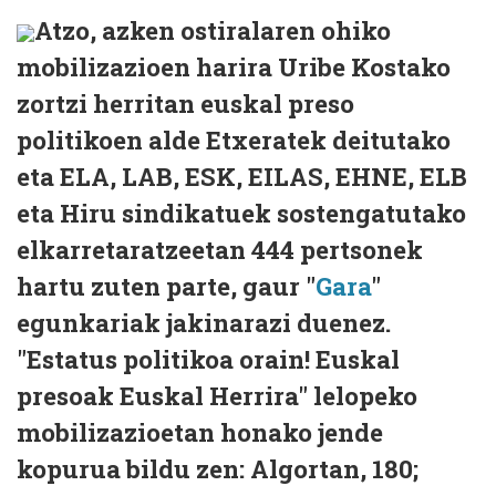
Atzo, azken ostiralaren ohiko
mobilizazioen harira Uribe Kostako
zortzi herritan euskal preso
politikoen alde Etxeratek deitutako
eta ELA, LAB, ESK, EILAS, EHNE, ELB
eta Hiru sindikatuek sostengatutako
elkarretaratzeetan 444 pertsonek
hartu zuten parte, gaur "
Gara
"
egunkariak jakinarazi duenez.
"Estatus politikoa orain! Euskal
presoak Euskal Herrira" lelopeko
mobilizazioetan honako jende
kopurua bildu zen: Algortan, 180;