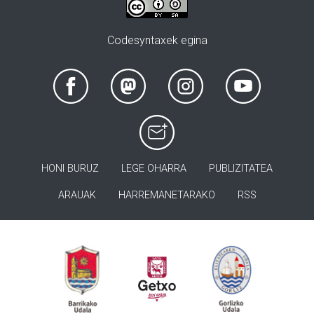
Codesyntaxek egina
HONI BURUZ
LEGE OHARRA
PUBLIZITATEA
ARAUAK
HARREMANETARAKO
RSS