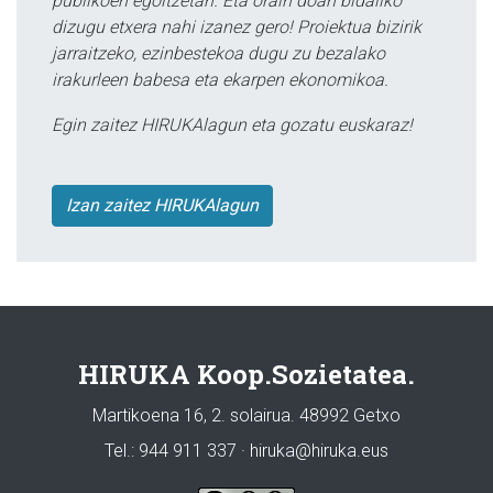
publikoen egoitzetan. Eta orain doan bidaliko
dizugu etxera nahi izanez gero! Proiektua bizirik
jarraitzeko, ezinbestekoa dugu zu bezalako
irakurleen babesa eta ekarpen ekonomikoa.
Egin zaitez HIRUKAlagun eta gozatu euskaraz!
Izan zaitez HIRUKAlagun
HIRUKA Koop.Sozietatea.
Martikoena 16, 2. solairua. 48992 Getxo
Tel.: 944 911 337 · hiruka@hiruka.eus