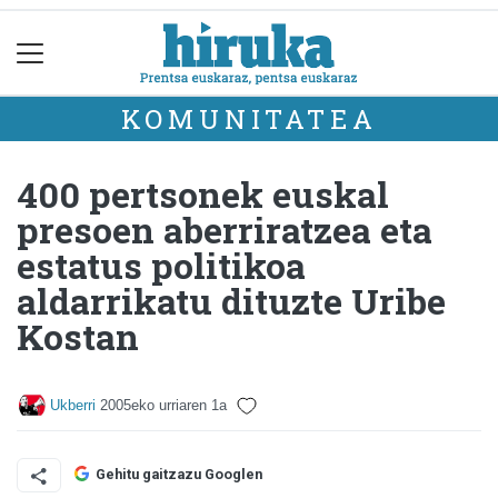
KOMUNITATEA
400 pertsonek euskal
presoen aberriratzea eta
estatus politikoa
aldarrikatu dituzte Uribe
Kostan
Ukberri
2005eko urriaren 1a
Gehitu gaitzazu Googlen