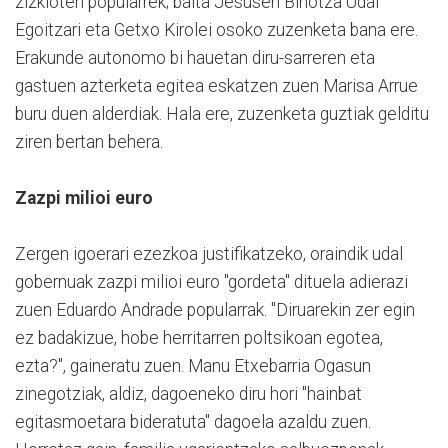
zizkioten popularrek; baita Jesusen Bihotza Udal
Egoitzari eta Getxo Kirolei osoko zuzenketa bana ere.
Erakunde autonomo bi hauetan diru-sarreren eta
gastuen azterketa egitea eskatzen zuen Marisa Arrue
buru duen alderdiak. Hala ere, zuzenketa guztiak gelditu
ziren bertan behera.
Zazpi milioi euro
Zergen igoerari ezezkoa justifikatzeko, oraindik udal
gobernuak zazpi milioi euro "gordeta" dituela adierazi
zuen Eduardo Andrade popularrak. "Diruarekin zer egin
ez badakizue, hobe herritarren poltsikoan egotea,
ezta?", gaineratu zuen. Manu Etxebarria Ogasun
zinegotziak, aldiz, dagoeneko diru hori "hainbat
egitasmoetara bideratuta" dagoela azaldu zuen.