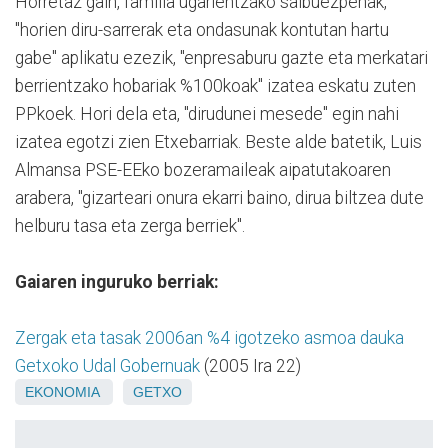
Horretaz gain, familia ugarientzako salbuezpenak,
"horien diru-sarrerak eta ondasunak kontutan hartu
gabe" aplikatu ezezik, "enpresaburu gazte eta merkatari
berrientzako hobariak %100koak" izatea eskatu zuten
PPkoek. Hori dela eta, "dirudunei mesede" egin nahi
izatea egotzi zien Etxebarriak. Beste alde batetik, Luis
Almansa PSE-EEko bozeramaileak aipatutakoaren
arabera, "gizarteari onura ekarri baino, dirua biltzea dute
helburu tasa eta zerga berriek".
Gaiaren inguruko berriak:
Zergak eta tasak 2006an %4 igotzeko asmoa dauka
Getxoko Udal Gobernuak
(2005 Ira 22)
EKONOMIA
GETXO