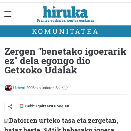
KOMUNITATEA
Zergen "benetako igoerarik
ez" dela egongo dio
Getxoko Udalak
Ukberri
2005eko urriaren 3a
Gehitu gaitzazu Googlen
Datorren urteko tasa eta zergetan,
bataz beste, %4tik beherako igoera