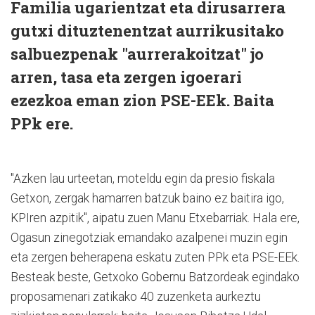
Familia ugarientzat eta dirusarrera
gutxi dituztenentzat aurrikusitako
salbuezpenak "aurrerakoitzat" jo
arren, tasa eta zergen igoerari
ezezkoa eman zion PSE-EEk. Baita
PPk ere.
"Azken lau urteetan, moteldu egin da presio fiskala
Getxon, zergak hamarren batzuk baino ez baitira igo,
KPIren azpitik", aipatu zuen Manu Etxebarriak. Hala ere,
Ogasun zinegotziak emandako azalpenei muzin egin
eta zergen beherapena eskatu zuten PPk eta PSE-EEk.
Besteak beste, Getxoko Gobernu Batzordeak egindako
proposamenari zatikako 40 zuzenketa aurkeztu