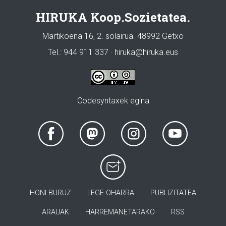
HIRUKA Koop.Sozietatea.
Martikoena 16, 2. solairua. 48992 Getxo
Tel.: 944 911 337 · hiruka@hiruka.eus
Codesyntaxek egina
HONI BURUZ
LEGE OHARRA
PUBLIZITATEA
ARAUAK
HARREMANETARAKO
RSS