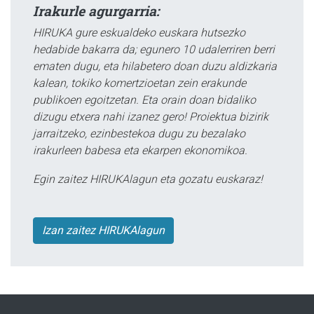
Irakurle agurgarria:
HIRUKA gure eskualdeko euskara hutsezko
hedabide bakarra da; egunero 10 udalerriren berri
ematen dugu, eta hilabetero doan duzu aldizkaria
kalean, tokiko komertzioetan zein erakunde
publikoen egoitzetan. Eta orain doan bidaliko
dizugu etxera nahi izanez gero! Proiektua bizirik
jarraitzeko, ezinbestekoa dugu zu bezalako
irakurleen babesa eta ekarpen ekonomikoa.
Egin zaitez HIRUKAlagun eta gozatu euskaraz!
Izan zaitez HIRUKAlagun