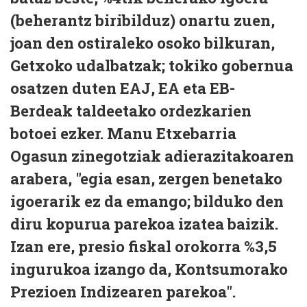
(beherantz biribilduz) onartu zuen,
joan den ostiraleko osoko bilkuran,
Getxoko udalbatzak; tokiko gobernua
osatzen duten EAJ, EA eta EB-
Berdeak taldeetako ordezkarien
botoei ezker. Manu Etxebarria
Ogasun zinegotziak adierazitakoaren
arabera, "egia esan, zergen benetako
igoerarik ez da emango; bilduko den
diru kopurua parekoa izatea baizik.
Izan ere, presio fiskal orokorra %3,5
ingurukoa izango da, Kontsumorako
Prezioen Indizearen parekoa".