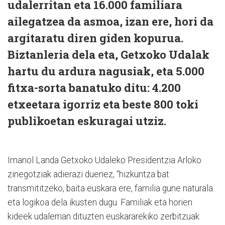
udalerritan eta 16.000 familiara
ailegatzea da asmoa, izan ere, hori da
argitaratu diren giden kopurua.
Biztanleria dela eta, Getxoko Udalak
hartu du ardura nagusiak, eta 5.000
fitxa-sorta banatuko ditu: 4.200
etxeetara igorriz eta beste 800 toki
publikoetan eskuragai utziz.
Imanol Landa Getxoko Udaleko Presidentzia Arloko
zinegotziak adierazi duenez, “hizkuntza bat
transmititzeko, baita euskara ere, familia gune naturala
eta logikoa dela ikusten dugu. Familiak eta horien
kideek udalerrian dituzten euskararekiko zerbitzuak