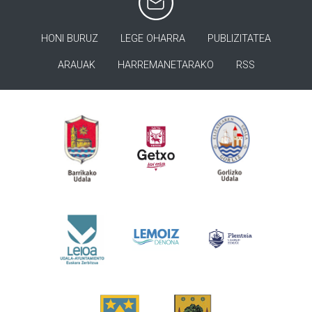
HONI BURUZ
LEGE OHARRA
PUBLIZITATEA
ARAUAK
HARREMANETARAKO
RSS