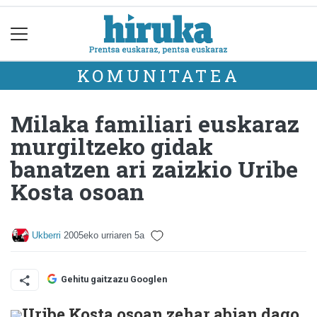
KOMUNITATEA
Milaka familiari euskaraz
murgiltzeko gidak
banatzen ari zaizkio Uribe
Kosta osoan
Ukberri
2005eko urriaren 5a
Gehitu gaitzazu Googlen
Uribe Kosta osoan zehar abian dago