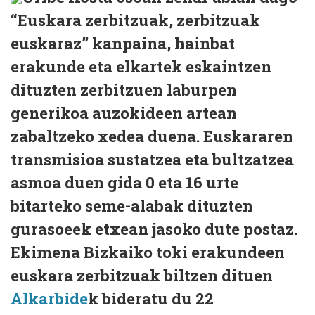
“Euskara zerbitzuak, zerbitzuak
euskaraz” kanpaina, hainbat
erakunde eta elkartek eskaintzen
dituzten zerbitzuen laburpen
generikoa auzokideen artean
zabaltzeko xedea duena. Euskararen
transmisioa sustatzea eta bultzatzea
asmoa duen gida 0 eta 16 urte
bitarteko seme-alabak dituzten
gurasoeek etxean jasoko dute postaz.
Ekimena Bizkaiko toki erakundeen
euskara zerbitzuak biltzen dituen
Alkarbide
k bideratu du 22