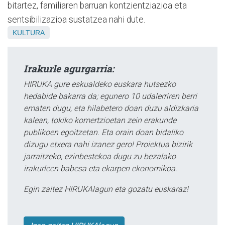
bitartez, familiaren barruan kontzientziazioa eta
sentsibilizazioa sustatzea nahi dute.
KULTURA
Irakurle agurgarria:
HIRUKA gure eskualdeko euskara hutsezko
hedabide bakarra da; egunero 10 udalerriren berri
ematen dugu, eta hilabetero doan duzu aldizkaria
kalean, tokiko komertzioetan zein erakunde
publikoen egoitzetan. Eta orain doan bidaliko
dizugu etxera nahi izanez gero! Proiektua bizirik
jarraitzeko, ezinbestekoa dugu zu bezalako
irakurleen babesa eta ekarpen ekonomikoa.
Egin zaitez HIRUKAlagun eta gozatu euskaraz!