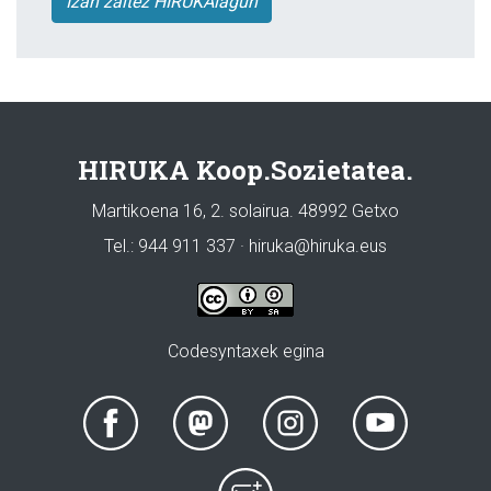
Izan zaitez HIRUKAlagun
HIRUKA Koop.Sozietatea.
Martikoena 16, 2. solairua. 48992 Getxo
Tel.: 944 911 337 · hiruka@hiruka.eus
Codesyntaxek egina