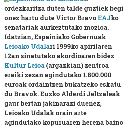
ordezkaritza duten talde guztiek begi
onez hartu dute Victor Bravo
EAJ
ko
senatariak aurkeztutako mozioa.
Idatzian, Espainiako Gobernuak
Leioako Udala
ri 1999ko apirilaren
12an sinatutako akordioaren bidez
Kultur Leioa
(argazkian) zentroa
eraiki zezan agindutako 1.800.000
euroak ordaintzen bukatzeko eskatu
du Bravok. Euzko Alderdi Jeltzaleak
gaur bertan jakinarazi duenez,
Leioako Udalak orain arte
agindutako kopuruaren herena baino