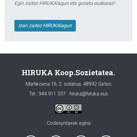
Egin zaitez HIRUKAlagun eta gozatu euskaraz!
Izan zaitez HIRUKAlagun
HIRUKA Koop.Sozietatea.
Martikoena 16, 2. solairua. 48992 Getxo
Tel.: 944 911 337 · hiruka@hiruka.eus
Codesyntaxek egina