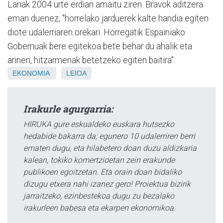
Lanak 2004 urte erdian amaitu ziren. Bravok aditzera
eman duenez, "horrelako jarduerek kalte handia egiten
diote udalerriaren orekari. Horregatik Espainiako
Gobernuak bere egitekoa bete behar du ahalik eta
arinen, hitzarmenak betetzeko egiten baitira".
EKONOMIA
LEIOA
Irakurle agurgarria:
HIRUKA gure eskualdeko euskara hutsezko
hedabide bakarra da; egunero 10 udalerriren berri
ematen dugu, eta hilabetero doan duzu aldizkaria
kalean, tokiko komertzioetan zein erakunde
publikoen egoitzetan. Eta orain doan bidaliko
dizugu etxera nahi izanez gero! Proiektua bizirik
jarraitzeko, ezinbestekoa dugu zu bezalako
irakurleen babesa eta ekarpen ekonomikoa.