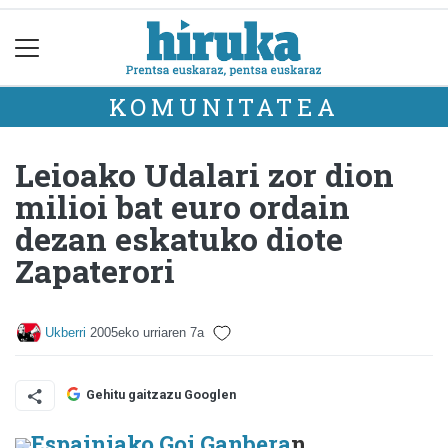
KOMUNITATEA
Leioako Udalari zor dion
milioi bat euro ordain
dezan eskatuko diote
Zapaterori
Ukberri
2005eko urriaren 7a
Gehitu gaitzazu Googlen
Espainiako Goi Ganbera
n