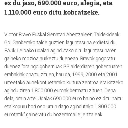
ez du jaso, 690.000 euro, alegia, eta
1.110.000 euro ditu kobratzeke.
Victor Bravo Euskal Senatari Abertzaleen Taldekideak
Goi Ganberako talde guztien laguntasuna erdietsi du
EAJk Leioako udalari agindutako diru laguntasunaren
gaineko mozioa aurkeztu duenean. Bravok gogoratu
duenez "oraingo gobernuak PP alderdiaren gobernuaren
erabakiak onartu zituen, hau da, 1999, 2000 eta 2001
urteetako aurrekontuetarako kultura zentroa eraikitzeko
agindu ziren 1.800.000 euroak bermatu zituen. Dena
dela, orain arte, Udalak 690.000 euro baino ez ditu hartu
eta kopuru hori oso urrun dago agindutako 1.800.000
eurotatik" gaineratu du bozeramaile jeltzaleak.