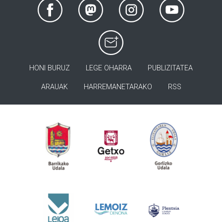
HONI BURUZ
LEGE OHARRA
PUBLIZITATEA
ARAUAK
HARREMANETARAKO
RSS