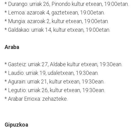
* Durango: urriak 26, Pinondo kultur etxean, 19:00etan.
* Lemoa: azaroak 4, gaztetxean, 19:00etan.
* Mungia: azaroak 2, kultur etxean, 19:00etan.
* Galdakao: urriak 14, kultur etxean, 19:00etan.
Araba
* Gasteiz: urriak 27, Aldabe kultur etxean, 19:30ean.
* Laudio: urriak 19, udaletxean, 19:30ean.
* Agurain: urriak 21, kultur etxean, 19:30ean.
* Legutio: urriak 26, kultur etxean, 19:30ean.
* Arabar Errioxa: zehazteke.
Gipuzkoa