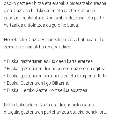
osoko gazteen hitza eta erabakia bideratzeko tresna
gisa. Gazteria bilduko duen eta gazteok ditugun
gabeziei egokitutako Kontseilu ireki, zabal eta parte
hartzailea antolatzea da gure helburua.
Honetarako, Gazte Bilguneak prozesu bat abiatu du,
zeinaren oinarriak hurrengoak diren:
* Euskal gazteriaren eskubideen karta eratzea.
* Euskal gazteriaren diagnosia eremuz eremu egitea.
* Euskal gazteriaren partehartzea eta ekarpenak lortu.
* Euskal Gazteriaren I.go Biltzarra.
* Euskal Herriko Gazte Kontseilua abiatzea.
Behin Eskubideen Karta eta diagnosiak osatuak
ditugula, gazteriaren partehartzea eta ekarpenak lortu