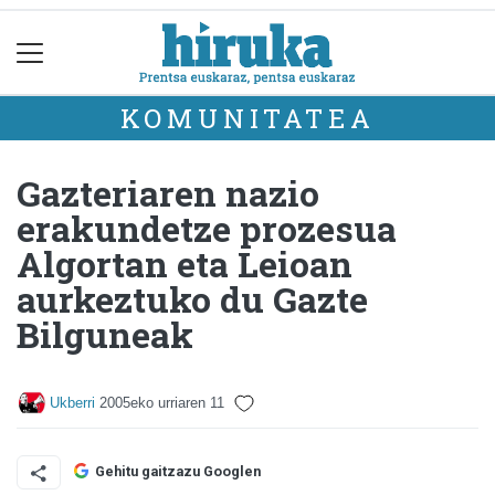
KOMUNITATEA
Gazteriaren nazio
erakundetze prozesua
Algortan eta Leioan
aurkeztuko du Gazte
Bilguneak
Ukberri
2005eko urriaren 11
Gehitu gaitzazu Googlen