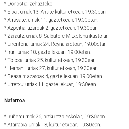
* Donostia: zehazteke.
* Eibar: urriak 13, Arrate kultur etxean, 19:30ean.
* Arrasate: urriak 11, gaztetxean, 19:00etan.
* Azpeitia: azaroak 2, gaztetxean, 19:30ean.
* Zarautz: urriak 8, Salbatore Mitxelena ikastolan.
* Errenteria: urriak 24, Reyna aretoan, 19:00etan.
* Irun: urriak 18, gazte lekuan, 19:00etan.
* Tolosa: urriak 25, kultur etxean, 19:30ean.
* Hernani: urriak 27, kultur etxean, 19:30ean.
* Beasain: azaroak 4, gazte lekuan, 19:00etan.
* Urretxu: urriak 11, gazte lekuan, 19:30ean.
Nafarroa
* Iruñea: urriak 26, hizkuntza eskolan, 19:30ean.
* Atarrabia: urriak 18, kultur etxean, 19:30ean.