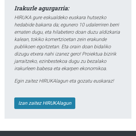
Irakurle agurgarria:
HIRUKA gure eskualdeko euskara hutsezko
hedabide bakarra da; egunero 10 udalerriren berri
ematen dugu, eta hilabetero doan duzu aldizkaria
kalean, tokiko komertzioetan zein erakunde
publikoen egoitzetan. Eta orain doan bidaliko
dizugu etxera nahi izanez gero! Proiektua bizirik
jarraitzeko, ezinbestekoa dugu zu bezalako
irakurleen babesa eta ekarpen ekonomikoa.
Egin zaitez HIRUKAlagun eta gozatu euskaraz!
Izan zaitez HIRUKAlagun