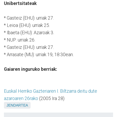
Unibertsitateak
* Gasteiz (EHU): urriak 27.
* Leioa (EHU): urriak 25.
* Ibaeta (EHU): Azaroak 3.
* NUP: urriak 26.
* Gasteiz (EHU): urriak 27.
* Arrasate (MU): urriak 19, 18:30ean.
Gaiaren inguruko berriak:
Euskal Herriko Gazteriaren I. Biltzarra deitu dute
azaroaren 26rako
(2005 Ira 28)
JENDARTEA