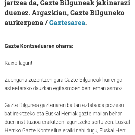
jartzea da, Gazte Bilguneak jakinarazi
duenez. Argazkian, Gazte Bilguneko
aurkezpena /
Gaztesarea
.
Gazte Kontseiluaren oharra:
Kaixo lagun!
Zuengana zuzentzen gara Gazte Bilguneak hurrengo
asteetarako dauzkan egitasmoen berri eman asmoz.
Gazte Bilgunea gazteriaren baitan eztabaida prozesu
bat irekitzeko eta Euskal Herriak gazte mailan behar
duen instituzioa eraikitzen laguntzeko sortu zen. Euskal
Herriko Gazte Kontseilua eraiki nahi dugu, Euskal Herri