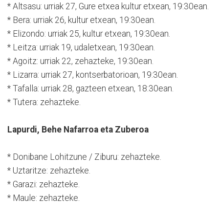
* Altsasu: urriak 27, Gure etxea kultur etxean, 19:30ean.
* Bera: urriak 26, kultur etxean, 19:30ean.
* Elizondo: urriak 25, kultur etxean, 19:30ean.
* Leitza: urriak 19, udaletxean, 19:30ean.
* Agoitz: urriak 22, zehazteke, 19:30ean.
* Lizarra: urriak 27, kontserbatorioan, 19:30ean.
* Tafalla: urriak 28, gazteen etxean, 18:30ean.
* Tutera: zehazteke.
Lapurdi, Behe Nafarroa eta Zuberoa
* Donibane Lohitzune / Ziburu: zehazteke.
* Uztaritze: zehazteke.
* Garazi: zehazteke.
* Maule: zehazteke.