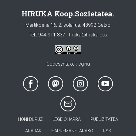
HIRUKA Koop.Sozietatea.
Martikoena 16, 2. solairua. 48992 Getxo
Tel.: 944 911 337 · hiruka@hiruka.eus
Codesyntaxek egina
HONI BURUZ
LEGE OHARRA
PUBLIZITATEA
ARAUAK
HARREMANETARAKO
RSS