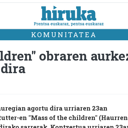
KOMUNITATEA
ildren" obraren aurk
 dira
uregian agortu dira urriaren 23an
utter-en "Mass of the children" (Haurren
irako sarrerak. Kontzertua urriaren 23a