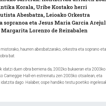
antika Korala, Uribe Kostako herri
utista Abesbatza, Leioako Orkestra
a sopranoa eta Jesus Maria Garcia Areju
, Margarita Lorenzo de Reizabalen
a mistorako, haurren abesbatzarako, orkestra eta soprano et
obra bat.
k idatzi duen obra berriena da, 2002ko bukaeran eta 2003ko
o Carneggie Hall-en estreinatu zen 2003ko otsailean, eta
n idatzita dago. Halaber, ospe handiko testu poetiko ingelesa