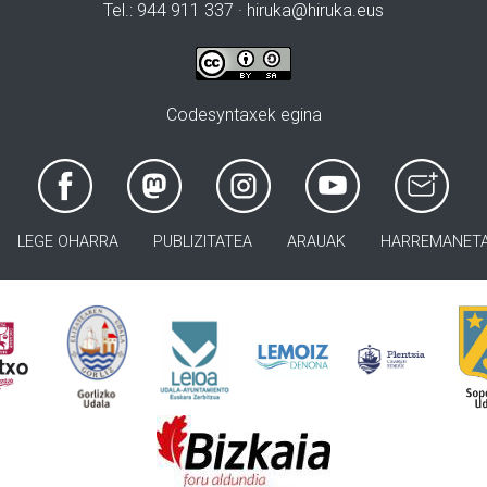
Tel.: 944 911 337 · hiruka@hiruka.eus
Codesyntaxek egina
LEGE OHARRA
PUBLIZITATEA
ARAUAK
HARREMANET