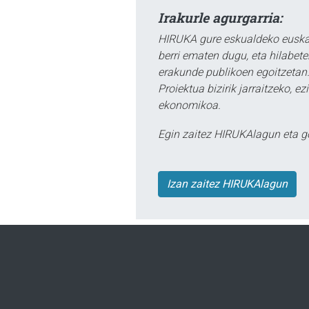
Irakurle agurgarria:
HIRUKA gure eskualdeko euskar
berri ematen dugu, eta hilabet
erakunde publikoen egoitzetan.
Proiektua bizirik jarraitzeko, 
ekonomikoa.
Egin zaitez HIRUKAlagun eta g
Izan zaitez HIRUKAlagun