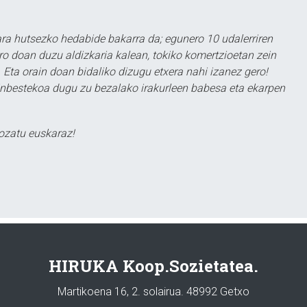
a hutsezko hedabide bakarra da; egunero 10 udalerriren
ero doan duzu aldizkaria kalean, tokiko komertzioetan zein
 Eta orain doan bidaliko dizugu etxera nahi izanez gero!
ezinbestekoa dugu zu bezalako irakurleen babesa eta ekarpen
ozatu euskaraz!
HIRUKA Koop.Sozietatea.
Martikoena 16, 2. solairua. 48992 Getxo