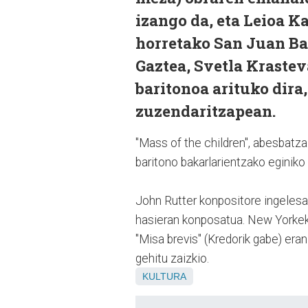
izango da, eta Leioa K
horretako San Juan Ba
Gaztea, Svetla Krastev
baritonoa arituko dira
zuzendaritzapean.
"Mass of the children", abesbatz
baritono bakarlarientzako eginiko 
John Rutter konpositore ingelesa
hasieran konposatua. New Yorkek
"Misa brevis" (Kredorik gabe) era
gehitu zaizkio.
KULTURA