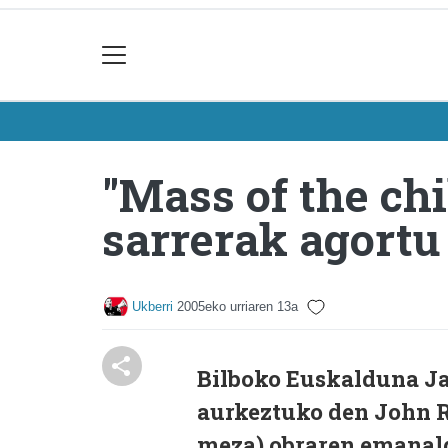
"Mass of the ch
sarrerak agortu
Ukberri
2005eko urriaren 13a
Bilboko Euskalduna Ja
aurkeztuko den John R
meza) obraren emanald