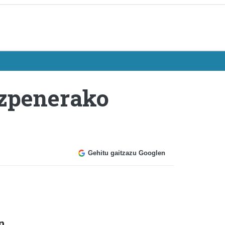
ezpenerako
Gehitu gaitzazu Googlen
n